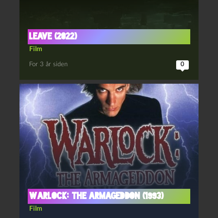
Leave (2022)
Film
For 3 år siden
0
Warlock: the armageddon (1993)
Film