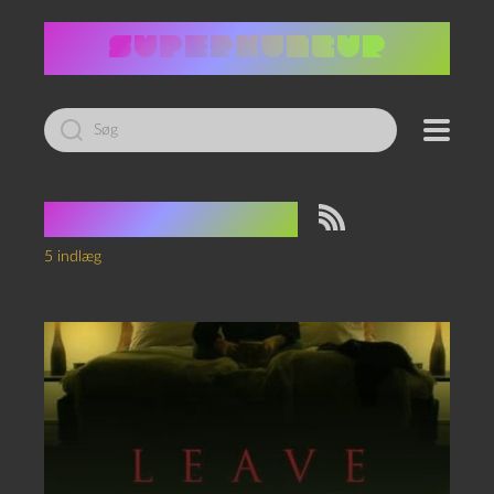
Led
efter:
Tag:
satanisme
5 indlæg