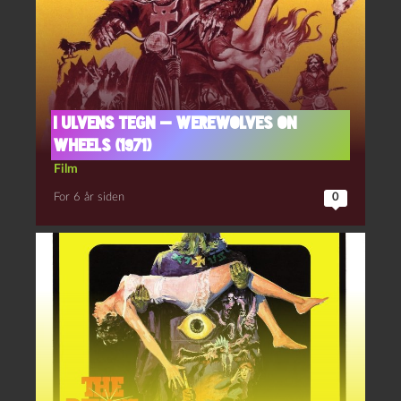
I ulvens tegn — Werewolves on
Wheels (1971)
Film
For 6 år siden
0