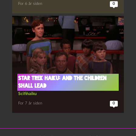
For 6 år siden
0
Star Trek haiku: And the Children
Shall Lead
Scifihaiku
For 7 år siden
0