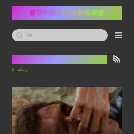
Led
efter:
Tag:
Star Trek haiku
3 indlæg