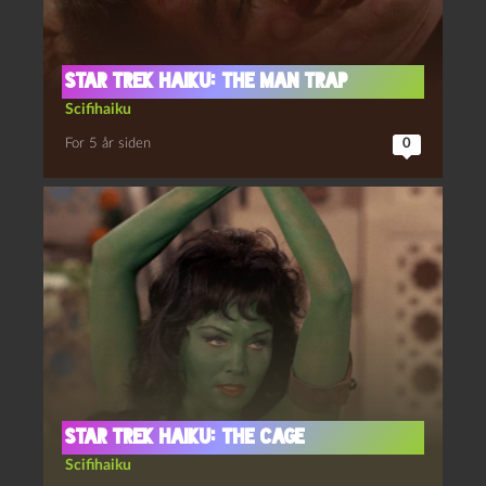
Star Trek haiku: The Man Trap
Scifihaiku
For 5 år siden
0
Star Trek haiku: The Cage
Scifihaiku