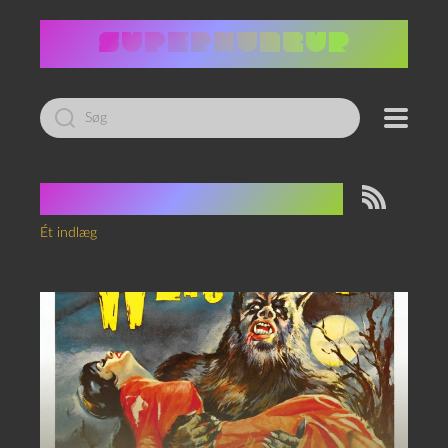
Led
efter:
Tag:
Terence Fisher
Ét indlæg