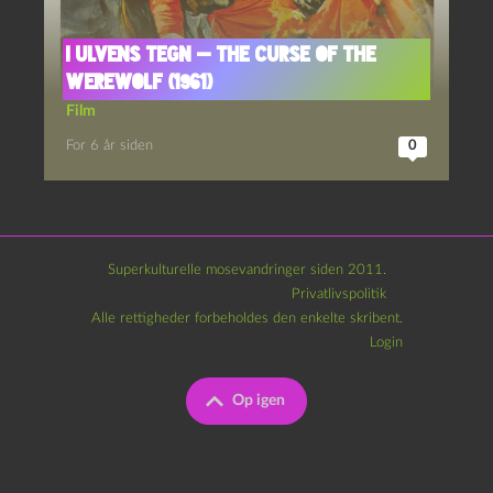
I ulvens tegn — The Curse of the
Werewolf (1961)
Film
For 6 år siden
0
Superkulturelle mosevandringer siden 2011.
Privatlivspolitik
Alle rettigheder forbeholdes den enkelte skribent.
Login
Op igen