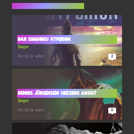
Flere indlæg i samme dur
Dan Simmons: Hyperion
Bøger
For 16 år siden
2
Dennis Jürgensen: Heksens Ansigt
Bøger
For 16 år siden
0