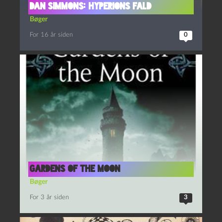
Dan Simmons: Hyperions fald
Bøger
For 16 år siden
0
Gardens of the Moon
Bøger
For 3 år siden
3