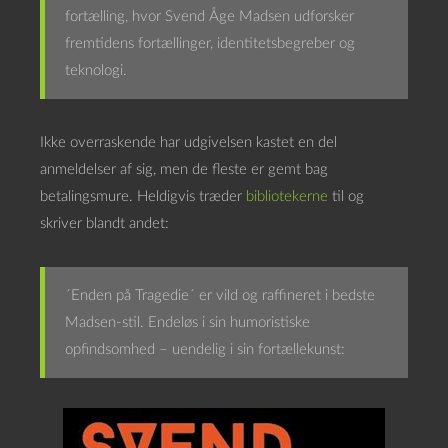
fortælling, hvor Svend Åge Madsen udforsker
fremtidens fortællinger, identitetsbegreber og
teknologi.
Ikke overraskende har udgivelsen kastet en del
anmeldelser af sig, men de fleste er gemt bag
betalingsmure. Heldigvis træder
bibliotekerne
til og
skriver blandt andet:
´Enden på Tragedie´ er vild og raffineret i bedste
Madsen-stil. Endeløs i sin humoristiske
opfindsomhed – uendelig i sin fortællekunst: