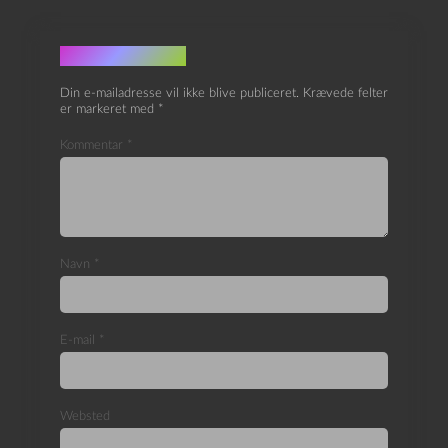
Skriv et svar
Din e-mailadresse vil ikke blive publiceret.
Krævede felter
er markeret med
*
Kommentar
*
Navn
*
E-mail
*
Websted