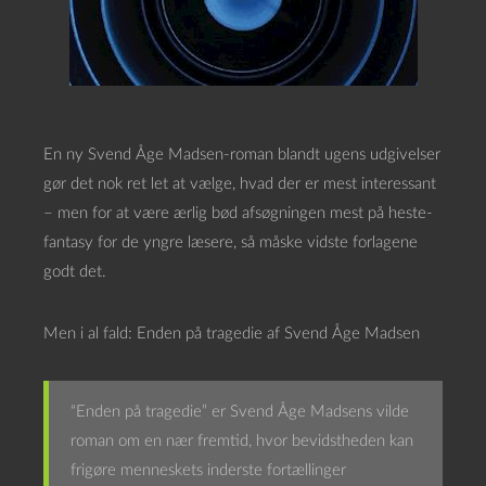
En ny Svend Åge Madsen-roman blandt ugens udgivelser
gør det nok ret let at vælge, hvad der er mest interessant
– men for at være ærlig bød afsøgningen mest på heste-
fantasy for de yngre læsere, så måske vidste forlagene
godt det.
Men i al fald: Enden på tragedie af Svend Åge Madsen
“Enden på tragedie” er Svend Åge Madsens vilde
roman om en nær fremtid, hvor bevidstheden kan
frigøre menneskets inderste fortællinger