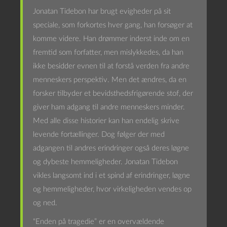
Jonatan Tidebon har brugt evigheder på sit
speciale, som forkortes hver gang, han forsøger at
komme videre. Han drømmer inderst inde om en
fremtid som forfatter, men mislykkedes, da han
ikke besidder evnen til at forstå verden fra andre
menneskers perspektiv. Men det ændres, da en
forsker tilbyder et bevidsthedsfrigørende stof, der
giver ham adgang til andre menneskers minder.
Med alle disse historier kan han endelig skrive
levende fortællinger. Dog følger der med
adgangen til andres erindringer også deres løgne
og dybeste hemmeligheder. Jonatan Tidebon
vikles langsomt ind i et spind af erindringer, løgne
og hemmeligheder, hvor virkeligheden vendes op
og ned.
“Enden på tragedie” er en overvældende