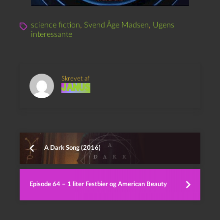
science fiction
,
Svend Åge Madsen
,
Ugens
interessante
Skrevet af
Janus
A Dark Song (2016)
Episode 64 – 1 liter Festbier og American Beauty