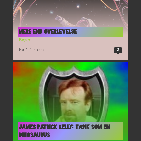
Mere end overlevelse
Bøger
For 1 år siden
2
James Patrick Kelly: Tænk som en
dinosaurus