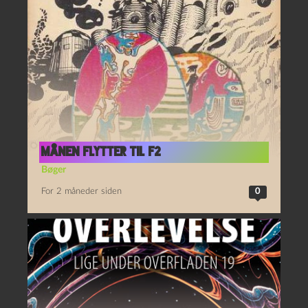
Månen flytter til F2
Bøger
For 2 måneder siden
0