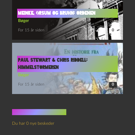
Meinke, Ørsum og Bruhn: Ordenen
Bøger
For 15 år siden
0
Paul Stewart & Chris Riddell:
Himmelstormeren
Bøger
For 15 år siden
0
Ingen kommentarer
Du har 0 nye beskeder