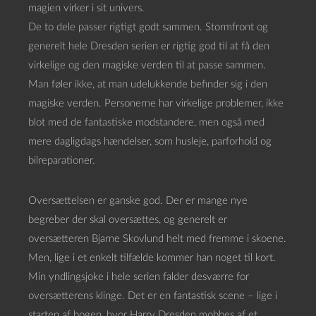
magien virker i sit univers.
De to dele passer rigtigt godt sammen. Stormfront og
generelt hele Dresden serien er rigtig god til at få den
virkelige og den magiske verden til at passe sammen.
Man føler ikke, at man udelukkende befinder sig i den
magiske verden. Personerne har virkelige problemer, ikke
blot med de fantastiske modstandere, men også med
mere dagligdags hændelser, som husleje, parforhold og
bilreparationer.
Oversættelsen er ganske god. Der er mange nye
begreber der skal oversættes, og generelt er
oversætteren Bjarne Skovlund helt med fremme i skoene.
Men, lige i et enkelt tilfælde kommer han noget til kort.
Min yndlingsjoke i hele serien falder desværre for
oversætterens klinge. Det er en fantastisk scene – lige i
starten af bogen, hvor Harry Dresden mobbes af et