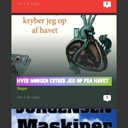
For 5 år siden
0
Hver morgen kryber jeg op fra havet
Bøger
For 5 år siden
1