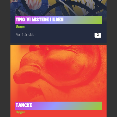
Ting vi mistede i ilden
Bøger
For 6 år siden
2
Tancke
Bøger