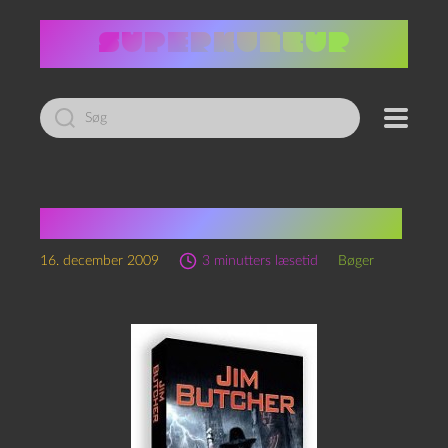
Led
efter:
Jim Butcher: Stormfront
16. december 2009
3 minutters læsetid
Bøger