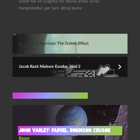
Simon har en svaghed for mecha anime serier.
Kamprobotter gør bare alting bedre
Harry Harrison: The Daleth Effect
Jacob Rask Nielsen: Exodus, bind 2
Flere indlæg i samme dur
John Varley: Farvel, Robinson Crusoe
Bøger