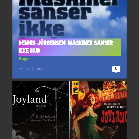
Dennis Jürgensen: Maskiner sanser
ikke hud
Bøger
For 17 år siden
0