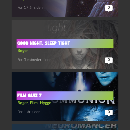
For 17 år siden
0
Good Night, Sleep Tight
Bøger
For 3 måneder siden
0
Film quiz 7
Bøger
,
Film
,
Hygge
For 1 år siden
0