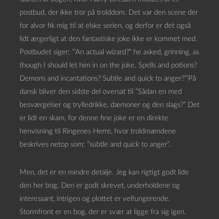
postbud, der ikke tror på trolddom. Det var den scene der
for alvor fik mig til at elske serien, og derfor er det også
lidt ærgerligt at den fantastiske joke ikke er kommet med.
Postbudet siger: ‘”An actual wizard?” he asked, grinning, as
though I should let him in on the joke. Spells and potions?
Demons and incantations? Subtle and quick to anger?”’På
dansk bliver den sidste del oversat til ”Sådan en med
besværgelser og trylledrikke, dæmoner og den slags?” Det
er lidt en skam, for denne fine joke er en direkte
henvisning til Ringenes Herre, hvor troldmændene
beskrives netop som: ”subtle and quick to anger”.
Men, det er en mindre detalje. Jeg kan rigtigt godt lide
den her bog. Den er godt skrevet, underholdene og
interessant, intrigen og plottet er velfungerende.
Stormfront er en bog, der er svær at ligge fra sig igen.