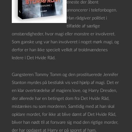
eneste der åbent
annoncerer i telefonbogen.
Han rådgiver politiet i
tilfælde af særlige
omstændigheder, hvor magi eller monstre er involveret.
Som ganske ung var han involveret i noget mørk magi, og
derfor er han ikke specielt vellidt af troldmændenes
ledere i Det Hvide Råd.
Gangsteren Tommy Tomm og den prostituerede Jennifer
Stanton myrdes på bestialsk vis ved hjælp af magi. Det er
en klar overtrædelse af magiens love, og Harry Dresden,
der allerede har en betinget dom fra Det Hvide Råd,
mistænkes nu som morderen. Samtidig med at han skal
opklare mordet, for ikke at blive dømt af Det Hvide Råd,
bliver han nødt til at forsvare sig mod den rigtige morder,
der har opdaget at Harry er på sporet af ham.