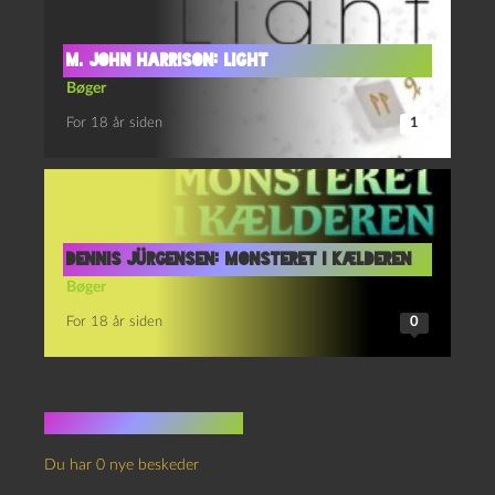
M. John Harrison: Light
Bøger
For 18 år siden
1
Dennis Jürgensen: Monsteret i kælderen
Bøger
For 18 år siden
0
Ingen kommentarer
Du har 0 nye beskeder