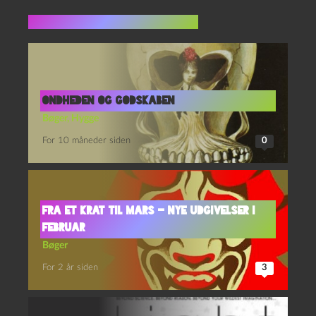
Flere indlæg i samme dur
Ondheden og godskaben
Bøger
,
Hygge
For 10 måneder siden
0
Fra et krat til Mars – nye udgivelser i
februar
Bøger
For 2 år siden
3