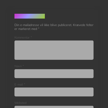
Skriv et svar
Din e-mailadresse vil ikke blive publiceret.
Krævede felter
er markeret med
*
Kommentar
*
Navn
*
E-mail
*
Websted