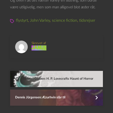
Og oven i alt det hæfter Varley en slutning, som burde
være utilgivelig, men som man alligevel blot æder råt.
flystyrt
,
John Varley
,
science fiction
,
tidsrejser
Skrevet af
Janus
Richard Corben: H. P. Lovecrafts Haunt of Horror
Dennis Jürgensen: Æzurhvin slår til