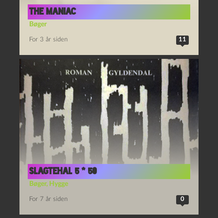
The Maniac
Bøger
For 3 år siden
11
Slagtehal 5 * 50
Bøger
,
Hygge
For 7 år siden
0