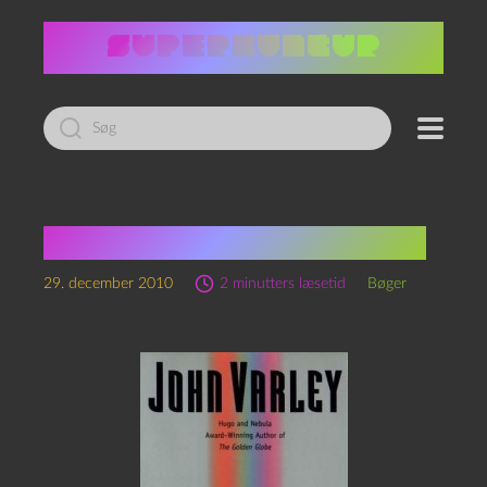
Led
efter:
John Varley: Millennium
29. december 2010
2 minutters læsetid
Bøger