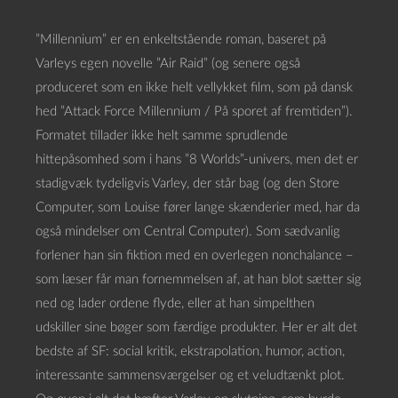
”Millennium” er en enkeltstående roman, baseret på
Varleys egen novelle ”Air Raid” (og senere også
produceret som en ikke helt vellykket film, som på dansk
hed ”Attack Force Millennium / På sporet af fremtiden”).
Formatet tillader ikke helt samme sprudlende
hittepåsomhed som i hans ”8 Worlds”-univers, men det er
stadigvæk tydeligvis Varley, der står bag (og den Store
Computer, som Louise fører lange skænderier med, har da
også mindelser om Central Computer). Som sædvanlig
forlener han sin fiktion med en overlegen nonchalance –
som læser får man fornemmelsen af, at han blot sætter sig
ned og lader ordene flyde, eller at han simpelthen
udskiller sine bøger som færdige produkter. Her er alt det
bedste af SF: social kritik, ekstrapolation, humor, action,
interessante sammensværgelser og et veludtænkt plot.