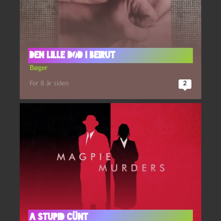
Den lille død i Beirut
Bøger
For 8 år siden
2
A stupid cünt