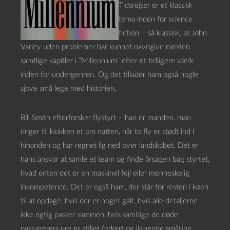
Tidsrejser er et klassisk
tema inden for science
fiction – så klassisk, at John
Varley uden problemer har kunnet navngive næsten
samtlige kapitler i ”Millennium” efter et tidligere værk
inden for undergenren. Og det tillader ham også nogle
sjove små lege med historien.
Bill Smith efterforsker flystyrt – han er manden, man
ringer til klokken et om natten, når to fly er stødt ind i
hinanden og har regnet lig ned over landskabet. Det er
hans ansvar at samle et team og finde årsagen bag styrtet,
hvad enten det er en maskinel fejl eller menneskelig
inkompetence. Det er også ham, der står for resten i køen
til at opdage, hvis der er noget galt, hvis alle detaljerne
ikke rigtig passer sammen, hvis samtlige de døde
passagerers ure er stillet forkert og lignende småting.