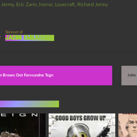
 Jermy
,
Eric Zann
,
horror
,
Lovecraft
,
Richard Jermy
Skrevet af
Jakob Emiliussen
n Brown: Det Forsvundne Tegn
John 
indlæg i samme dur