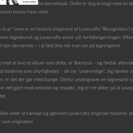
forskerselskab. Dette er dog brolagt med en d
onen kunne have vidst.
 Scar” (som er en historie inspireret af Lovecrafts “Recognition”
ens tegnekunst og Lovecrafts evner udi forfattergerningen. Efte
f den førnævnte – i al fald ikke når man ser på tegningerne.
 med at lave et album som dette, er åbenlyse – og faktisk allere
at beskrive sine uhyrligheder – de var “unævnelige”. Jeg tænker at
er, er det der gør mest bange. Derfor undergraver en tegneserie 
 er det gjort med omtanke og respekt. Jeg er ret sikker på at Lovecr
det.
ikke orker at kæmpe sig igennem Lovecrafts originale historier, 
t som originalen!