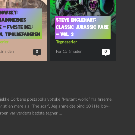
rowsky:
baronernes
Steve Englehart:
 – Første del:
Classic Jurassic Park
, tipoldefaderen
– vol. 3
erier
Tegneserier
år siden
0
For 15 år siden
0
t tjekke Corbens postapokalyptiske “Mutant world” fra firserne.
r stilen mere ala “The scar”. Jeg anmeldte bind 10 i Hellboy-
 Corben var verdens bedste tegner …