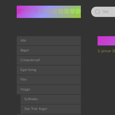
Led
efter:
Ric
Alle
Bøger
3. januar 
Computerspil
Eget forlag
Film
Hygge
Scifihaiku
Star Trek: Kager