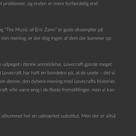
el problemer, og enden er mere forfærdelig end
) og “The Music of Eric Zann” er gode eksempler på
r min mening, er der dog ingen af dem der kommer op
de udpeget i denne anmeldelse. Lovecraft gjorde meget
 Lovecraft har haft en bondetro på, at de usete – det vi
som denne, den dybere mening med Lovecrafts historier.
aft ville være enig i de fleste fremstillinger, men vi kan
er albummet her en udmærket substitut. Men der er altså