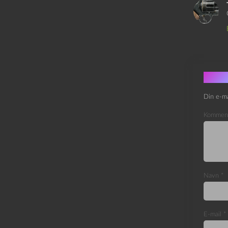
Skri
Din e-ma
Kommen
Navn
*
E-mail
*