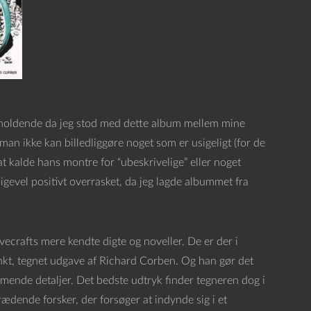
påholdende da jeg stod med dette album mellem mine
man ikke kan billedliggøre noget som er usigeligt (for de
at kalde hans montre for “ubeskrivelige” eller noget
ligevel positivt overrasket, da jeg lagde albummet fra
vecrafts mere kendte digte og noveller. De er der i
nkt, tegnet udgave af Richard Corben. Og han gør det
ende detaljer. Det bedste udtryk finder tegneren dog i
ædende forsker, der forsøger at indynde sig i et