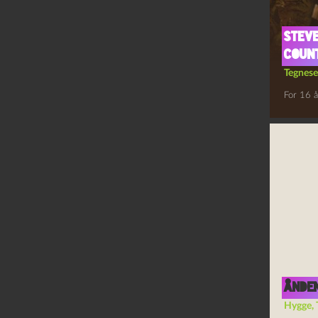
Steve
Count
Tegnese
For 16 å
Ånden
Hygge
,