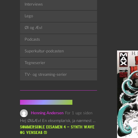
Interviews
Lego
Øl og Ævl
Podcasts
Superkultur-podcasten
Tegneserier
TV- og streaming-serier
Fra kommentarsporet
Henning Andersen
For 1 uge siden
Hej Øl&Ævl En eksemplarisk, ja nærmest yndefuld, afslutning på SOMMERSKOLEN.…
Sommerskole Eksamen 4 – Synth Wave
og Venskab (1)