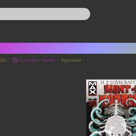
hard Corben: H. P. Lovecra
2011
2 minutters læsetid
Tegneserier