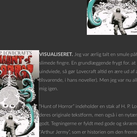
VISUALISERET.
Jeg var ærlig talt en smule 
slimede fingre. En grundlæggende frygt for. at 
uindviede, så gør Lovecraft altid en ære ud af 
tilsvarende, i hans noveller). Men jeg var nu al
mig igen.
“Hunt of Horror” indeholder en stak af H. P. Lo
deres originale tekstform, men også i en nytæ
godt. Tegningerne er fyldt med gode og skræmm
“Arthur Jermy”, som er historien om den fremtr