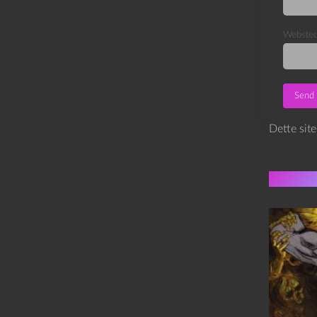
Webste
Dette sit
Flere 