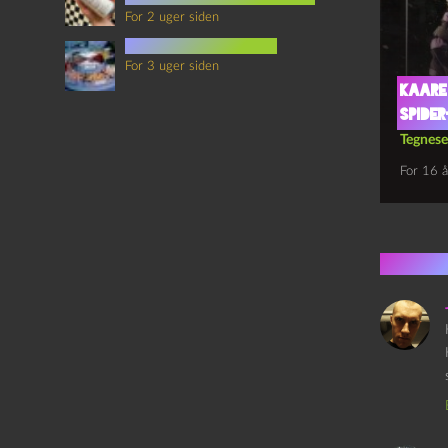
For 2 uger siden
mad i science fiction
For 3 uger siden
Kaare
Spide
Tegnese
For 16 å
2 kom