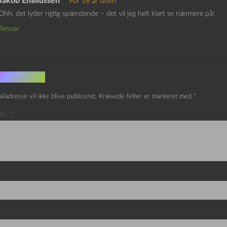
Jakob Emiliussen
For 16 år siden
Ohh, det lyder rigtig spændende – det vil jeg helt klart se nærmere på!
Besvar
v et svar
iladresse vil ikke blive publiceret.
Krævede felter er markeret med
*
tar
*