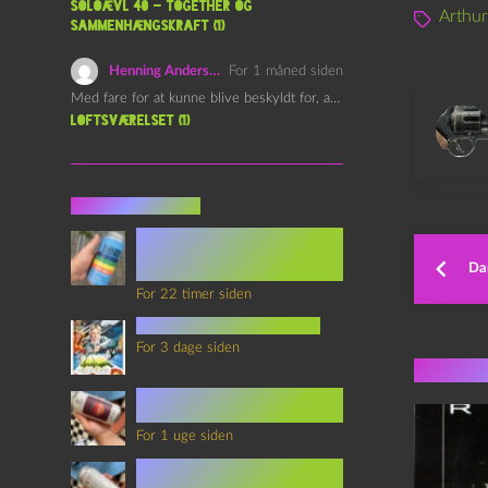
Soloævl 40 – Together og
Arthur
sammenhængskraft (1)
Henning Andersen
For 1 måned siden
Med fare for at kunne blive beskyldt for, at være…
Loftsværelset (1)
Seneste indlæg
Episode 360 – VHS Fast
Forward og
Da
Notérgranater
For 22 timer siden
youtubes lyksaligheder
For 3 dage siden
Flere 
Sommerskole Eksamen 4 –
Synth Wave og Venskab
For 1 uge siden
Sommerskole Eksamen 3 –
Synth Wave og Solipsisme