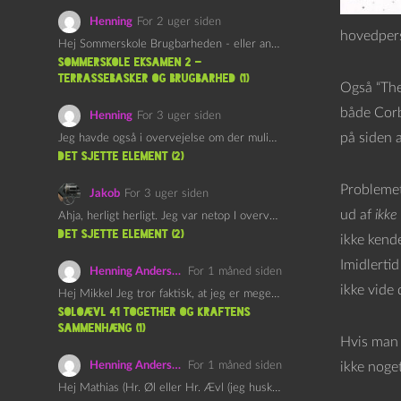
Henning
For 2 uger siden
hovedpers
Hej Sommerskole Brugbarheden - eller anvendeligheden - af "Øl&Ævl" er…
Sommerskole Eksamen 2 –
Terrassebasker og Brugbarhed (1)
Også “The
både Corb
Henning
For 3 uger siden
på siden a
Jeg havde også i overvejelse om der muligvis kunne være…
det sjette element (2)
Problemet
Jakob
For 3 uger siden
ud af
ikke
Ahja, herligt herligt. Jeg var netop I overvejelser om at…
det sjette element (2)
ikke kend
Imidlertid
Henning Andersen
For 1 måned siden
ikke vide 
Hej Mikkel Jeg tror faktisk, at jeg er meget enig…
Soloævl 41 Together og Kraftens
Sammenhæng (1)
Hvis man 
Henning Andersen
For 1 måned siden
ikke noge
Hej Mathias (Hr. Øl eller Hr. Ævl (jeg husker ikke…