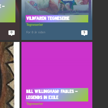
e –
Vildfaren tegneserie
Tegneserier
0
For 8 år siden
5
Bill Willingham: Fables –
Legends in Exile
Tegneserier