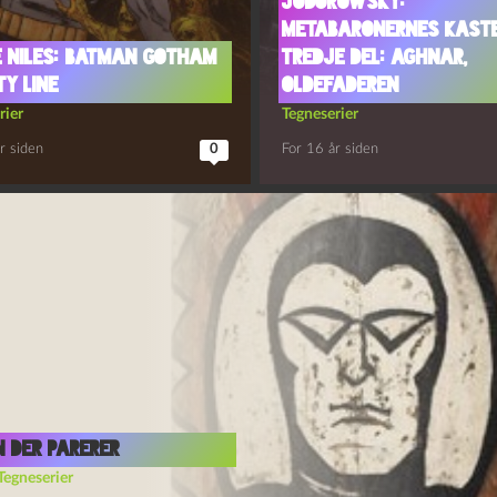
Jodorowsky:
Metabaronernes Kast
 Niles: Batman Gotham
Tredje del: Aghnar,
y Line
oldefaderen
rier
Tegneserier
r siden
0
For 16 år siden
 der parerer
Tegneserier