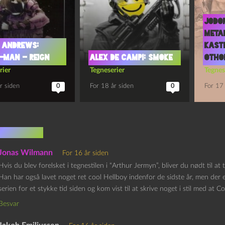
Jodo
Meta
 Andrews:
Kaste
r-Man – Reign
Alex De Campi: Smoke
Othon
rier
Tegneserier
Tegnes
r siden
0
For 18 år siden
0
For 17 
mentarer
Jonas Wilmann
For 16 år siden
Hvis du blev forelsket i tegnestilen i “Arthur Jermyn”, bliver du nødt til a
Han har også lavet noget ret cool Hellboy indenfor de sidste år, men der e
serien for et stykke tid siden og kom vist til at skrive noget i stil med at
Besvar