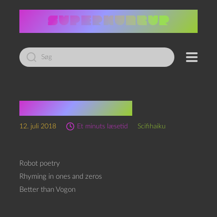
Led
efter:
Poesi-scifihaiku
12. juli 2018
Et minuts læsetid
Scifihaiku
Robot poetry
Rhyming in ones and zeros
Better than Vogon