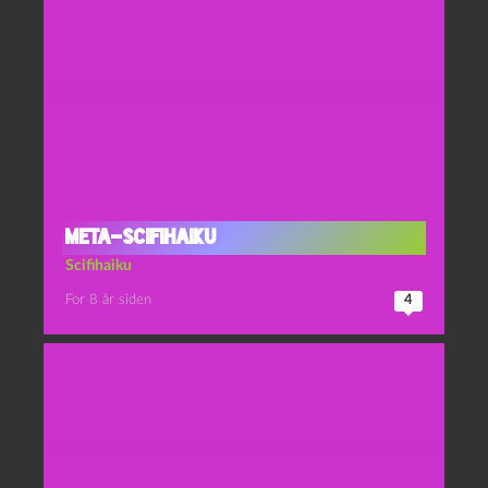
Meta-scifihaiku
Scifihaiku
For 8 år siden
4