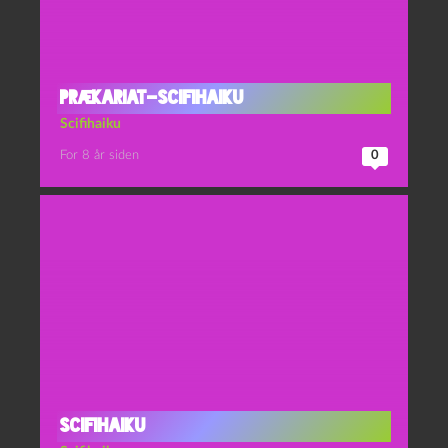
Prækariat-scifihaiku
Scifihaiku
For 8 år siden
0
Scifihaiku