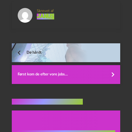
Skrevet af
Janus
Dø hårdt
Først kom de efter vore jobs…
Flere indlæg i samme dur