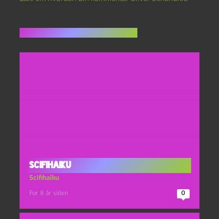
Flere indlæg i samme dur
Scifihaiku
Scifihaiku
For 8 år siden
0