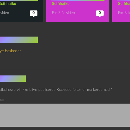
Scifihaiku
Scifihaiku
Scifih
 siden
0
For 8 år siden
0
For 8 å
 kommentarer
ye beskeder
v et svar
iladresse vil ikke blive publiceret.
Krævede felter er markeret med
*
tar
*