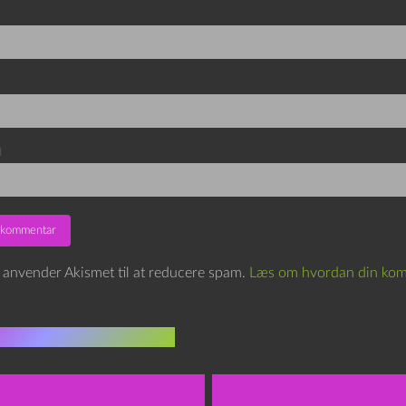
d
e anvender Akismet til at reducere spam.
Læs om hvordan din kom
indlæg i samme dur