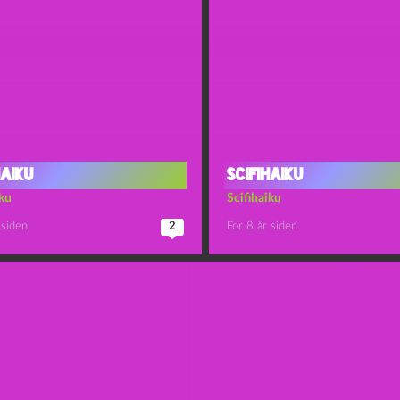
haiku
Scifihaiku
iku
Scifihaiku
 siden
2
For 8 år siden