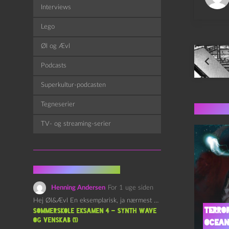
Interviews
Lego
Øl og Ævl
Man
Podcasts
Superkultur-podcasten
Tegneserier
Flere 
TV- og streaming-serier
Fra kommentarsporet
Henning Andersen
For 1 uge siden
Hej Øl&Ævl En eksemplarisk, ja nærmest yndefuld, afslutning på SOMMERSKOLEN.…
Terro
Sommerskole Eksamen 4 – Synth Wave
og Venskab (1)
Ocea