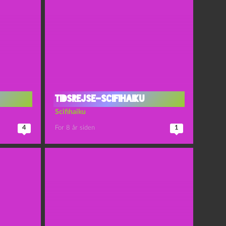
Tidsrejse-scifihaiku
Scifihaiku
4
For 8 år siden
1