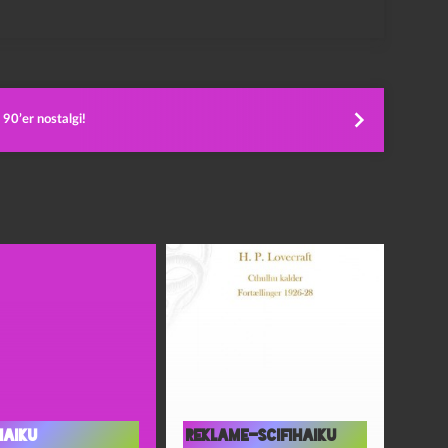
90’er nostalgi!
haiku
Reklame-scifihaiku