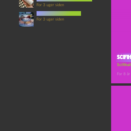
For 3 uger siden
mad i science fiction
For 3 uger siden
Scifi
Scifiha
For 8 år