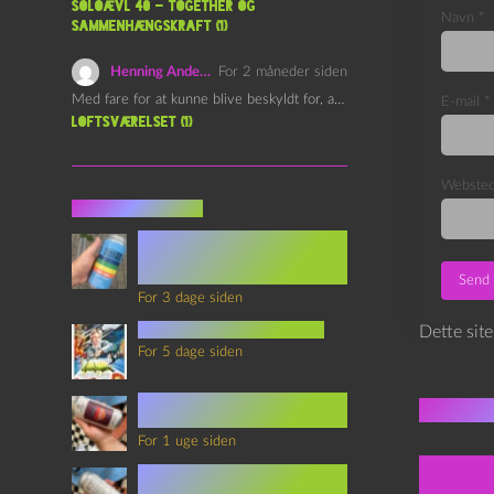
Soloævl 40 – Together og
Navn
*
sammenhængskraft (1)
Henning Andersen
For 2 måneder siden
Med fare for at kunne blive beskyldt for, at være…
E-mail
*
Loftsværelset (1)
Webste
Seneste indlæg
Episode 360 – VHS Fast
Forward og
Notérgranater
For 3 dage siden
youtubes lyksaligheder
Dette sit
For 5 dage siden
Sommerskole Eksamen 4 –
Flere 
Synth Wave og Venskab
For 1 uge siden
Sommerskole Eksamen 3 –
Synth Wave og Solipsisme