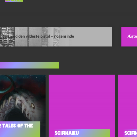
den med den vildeste pistol – nogensinde
Ægte 
indlæg i samme dur
r Tales of the
n
Scifihaiku
Scifi