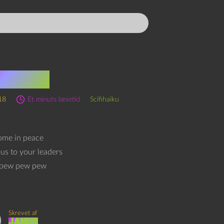
ihaiku
18
Et minuts læsetid
Scifihaiku
ome in peace
us to your leaders
pew pew pew
Skrevet af
Janus