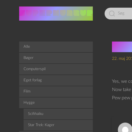
Led
efter:
Scif
Alle
Bøger
22. maj 20
Computerspil
Eget forlag
Yes, we c
Now take 
Film
Pew pew 
Hygge
Scifihaiku
Star Trek: Kager