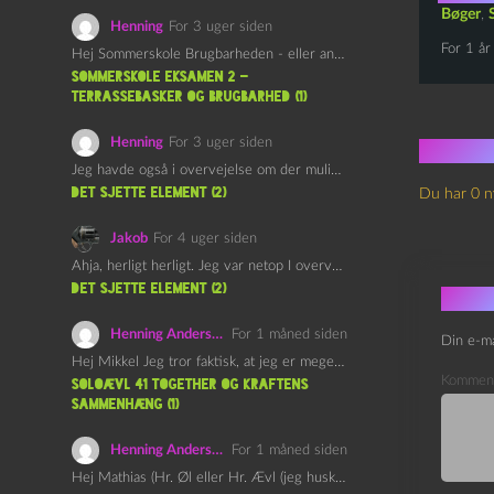
Bøger
,
Henning
For 3 uger siden
For 1 år
Hej Sommerskole Brugbarheden - eller anvendeligheden - af "Øl&Ævl" er…
Sommerskole Eksamen 2 –
Terrassebasker og Brugbarhed (1)
Henning
For 3 uger siden
Ingen
Jeg havde også i overvejelse om der muligvis kunne være…
det sjette element (2)
Du har 0 n
Jakob
For 4 uger siden
Ahja, herligt herligt. Jeg var netop I overvejelser om at…
det sjette element (2)
Skri
Henning Andersen
For 1 måned siden
Din e-ma
Hej Mikkel Jeg tror faktisk, at jeg er meget enig…
Kommen
Soloævl 41 Together og Kraftens
Sammenhæng (1)
Henning Andersen
For 1 måned siden
Hej Mathias (Hr. Øl eller Hr. Ævl (jeg husker ikke…