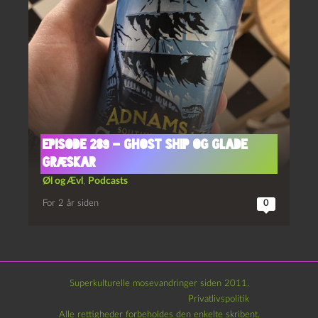
Episode 289 – Ghost Ship og Glade
Græskar
Øl og Ævl
,
Podcasts
For 2 år siden
0
Superkulturelle mosevandringer siden 2011.
Privatlivspolitik
Alle rettigheder forbeholdes den enkelte skribent.