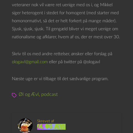
l
veteraner nok vil være ret uenige med os i, og Mikkel
e
siger heterogent i stedet for homogent (med starter med
r
homonormativt, så det er helt forkert på mange måder).
Sjusk, sjusk, sjusk. Til gengæld bliver vi meget uenige om
nationalisme og afklarer, hvem af os, der er mest over 30.
Skriv til os med andre rettelser, ønsker eller forslag på
ologavl@gmail.com
eller på twitter på @ologavl
Næste uge er vi tilbage til det sædvanlige program.
Øl og Ævl
,
podcast
Skrevet af
Øl og Ævl