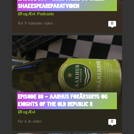
Shakespeareparatviden
Øl og Ævl
,
Podcasts
For 9 måneder siden
0
Episode 88 – Aarhus Forårsbryg og
Knights of the Old Republic II
Øl og Ævl
For 6 år siden
0