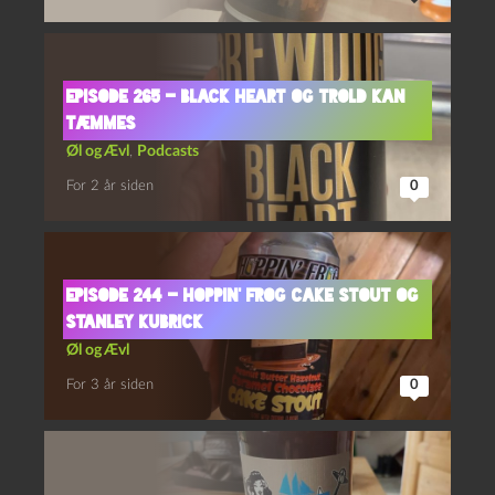
Episode 265 – Black Heart og Trold Kan
Tæmmes
Øl og Ævl
,
Podcasts
For 2 år siden
0
Episode 244 – Hoppin’ Frog Cake Stout og
Stanley Kubrick
Øl og Ævl
For 3 år siden
0