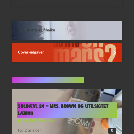
Aliens-scifihaiku
Cover-udgaver
Flere indlæg i samme dur
Soloævl 24 – Mrs. Brown og Utilsigtet
Læring
Øl og Ævl
,
Podcasts
For 2 år siden
0