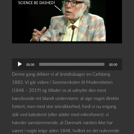
L
00:00
00:00
y
Denne gang drikker vi af årstaltsåsager en Carlsberg
d
1883. Vi går videre i Sommerskolen til Moderniteten
a
(1848 – 2019) og tillader os at udnytte den mest
f
hævdvunde ret blandt undervisere: at sige noget direkte
s
forkert, men med stor selvsikkerhed, fordi vi nu engang
p
står ved katederet (eller sidder med mikrofonen): vi
i
hævder samstemmende, at Danmark næsten ikke har
l
været i nogle krige siden 1848, hvilket en del nulevende