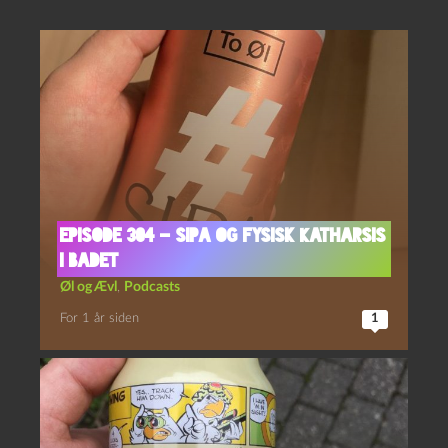
Episode 304 – SIPA og Fysisk Katharsis
i Badet
Øl og Ævl
,
Podcasts
For 1 år siden
1