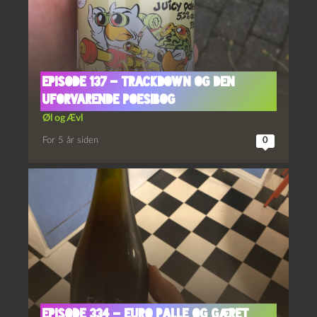
Episode 137 – Trackdown og Den
Uforvarende Poesibog
Øl og Ævl
For 5 år siden
0
Episode 334 – Euro Palle og Gæret