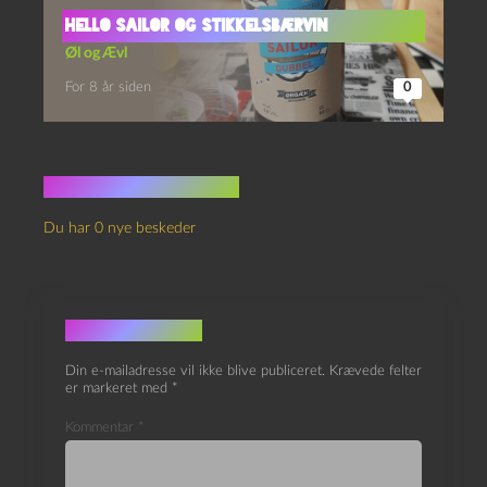
Hello Sailor og Stikkelsbærvin
Øl og Ævl
For 8 år siden
0
Ingen kommentarer
Du har 0 nye beskeder
Skriv et svar
Din e-mailadresse vil ikke blive publiceret.
Krævede felter
er markeret med
*
Kommentar
*