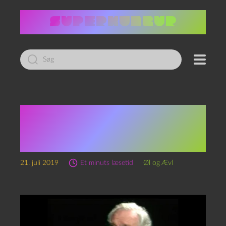
Led
efter:
Sommerskole 2019
Carlsberg 1883 og
Moderniteten
21. juli 2019
Et minuts læsetid
Øl og Ævl