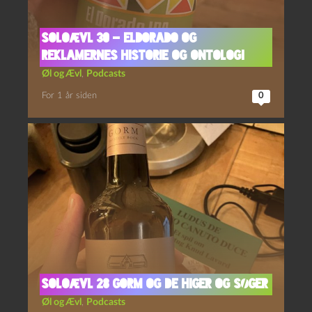
Soloævl 30 – Eldorado og
Reklamernes Historie og Ontologi
Øl og Ævl
,
Podcasts
For 1 år siden
0
Soloævl 28 Gorm og De higer og søger
Øl og Ævl
,
Podcasts