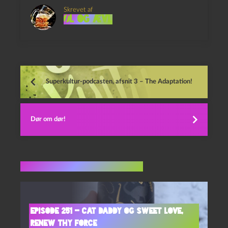
Skrevet af
Øl og Ævl
Superkultur-podcasten, afsnit 3 – The Adaptation!
Dør om dør!
Flere indlæg i samme dur
Episode 251 – Cat Daddy og Sweet Love,
Renew Thy Force