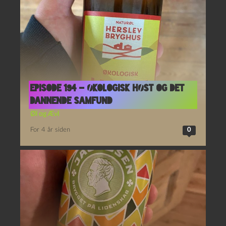
Episode 194 – Økologisk Høst og Det
Dannende Samfund
Øl og Ævl
For 4 år siden
0