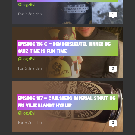
Øl og Ævl
For 3 år siden
1
Episode 156 C – Demoersleutel Dinner og
Quiz Time Is Fun Time
Øl og Ævl
For 5 år siden
0
Episode 107 – Carlsberg Imperial Stout og
Fri Vilje Blandt Hvaler
Øl og Ævl
For 6 år siden
0