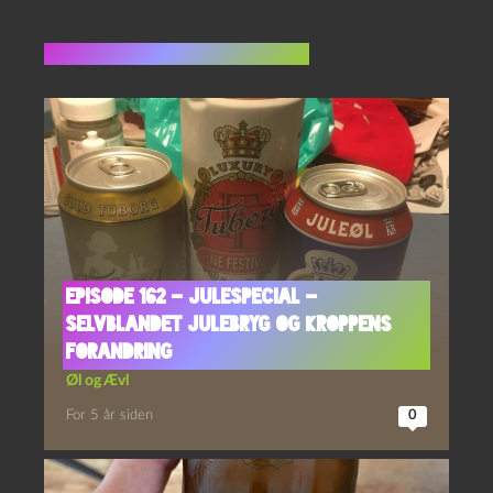
Flere indlæg i samme dur
Episode 162 – Julespecial –
Selvblandet Julebryg og Kroppens
Forandring
Øl og Ævl
For 5 år siden
0