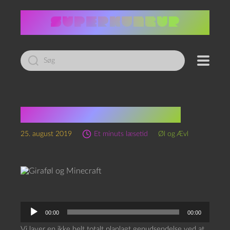
Led
efter:
Giraføl og Minecraft
25. august 2019
Et minuts læsetid
Øl og Ævl
L
00:00
00:00
y
Vi laver en ikke helt totalt planlagt genudsendelse ved at