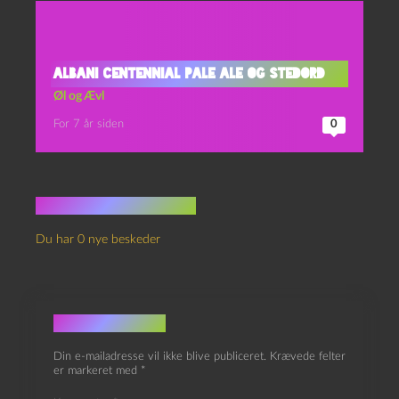
Albani Centennial Pale Ale og Stedord
Øl og Ævl
For 7 år siden
0
Ingen kommentarer
Du har 0 nye beskeder
Skriv et svar
Din e-mailadresse vil ikke blive publiceret.
Krævede felter
er markeret med
*