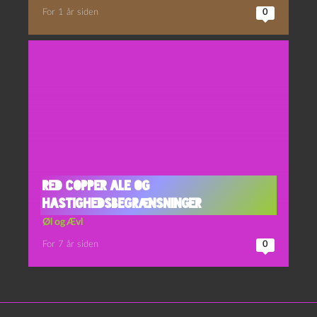
For 1 år siden
0
Red Copper Ale og
Hastighedsbegrænsninger
Øl og Ævl
For 7 år siden
0