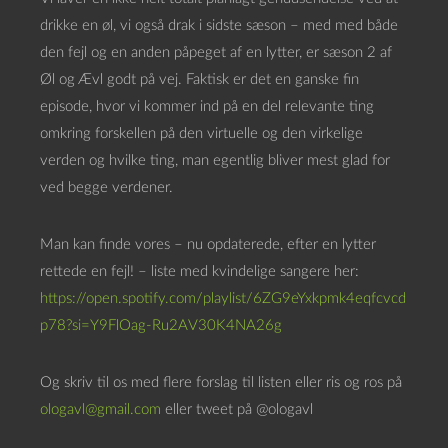
d
drikke en øl, vi også drak i sidste sæson – med med både
a
den fejl og en anden påpeget af en lytter, er sæson 2 af
f
Øl og Ævl godt på vej. Faktisk er det en ganske fin
s
episode, hvor vi kommer ind på en del relevante ting
p
omkring forskellen på den virtuelle og den virkelige
i
verden og hvilke ting, man egentlig bliver mest glad for
l
ved begge verdener.
l
e
Man kan finde vores – nu opdaterede, efter en lytter
r
rettede en fejl! – liste med kvindelige sangere her:
https://open.spotify.com/playlist/6ZG9eYxkpmk4eqfcvcd
p78?si=Y9FlOag-Ru2AV30K4NA26g
Og skriv til os med flere forslag til listen eller ris og ros på
ologavl@gmail.com
eller tweet på @ologavl