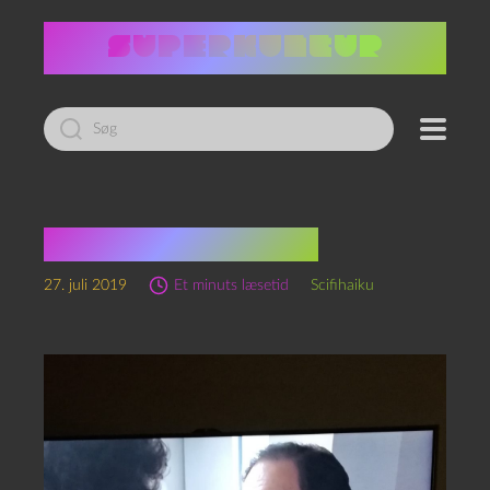
Led
efter:
Aliens-scifihaiku
27. juli 2019
Et minuts læsetid
Scifihaiku