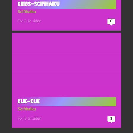
Krigs-scifihaiku
Scifihaiku
For 8 år siden
0
Klik-klik
Scifihaiku
For 8 år siden
1