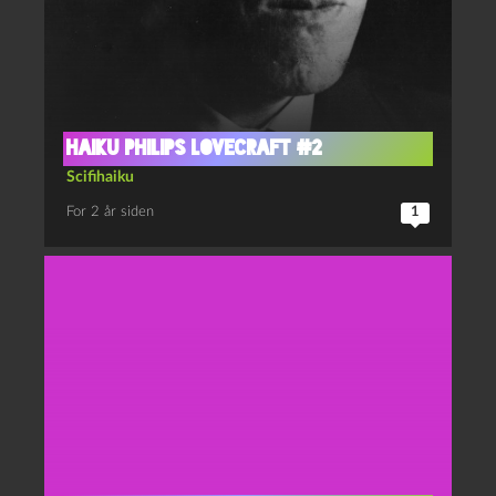
Haiku Philips Lovecraft #2
Scifihaiku
For 2 år siden
1