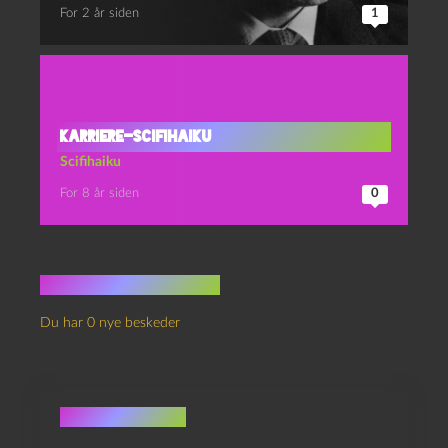
For 2 år siden
1
Karriere-scifihaiku
Scifihaiku
For 8 år siden
0
Ingen kommentarer
Du har 0 nye beskeder
Skriv et svar