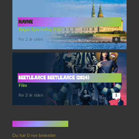
NAVNE
Bøger
,
Eget forlag
,
Film
For 2 år siden
6
Beetlejuice Beetlejuice (2024)
Film
For 2 år siden
1
Ingen kommentarer
Du har 0 nye beskeder