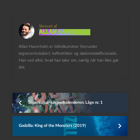
Skrevet af
Allan Haverholm
Allan Haverholm er billedkunstner (herunder
tegneserieskaber), kaffedrikker og dødsmetalafficionado.
Han ved altid, hvad han taler om, særlig når han ikke gør
det.
Superkultur-julepodkalenderen: Låge nr. 1
Godzilla: King of the Monsters (2019)