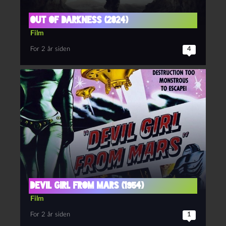
Out of Darkness (2024)
Film
For 2 år siden
4
Devil Girl from Mars (1954)
Film
For 2 år siden
1