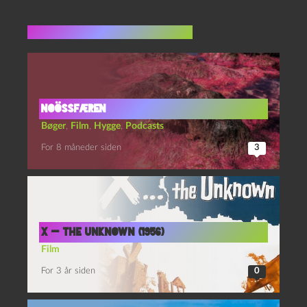
Flere indlæg i samme dur
noössfæren
Bøger
,
Film
,
Hygge
,
Podcasts
For 8 måneder siden
3
X — the unknown (1956)
Film
For 3 år siden
0