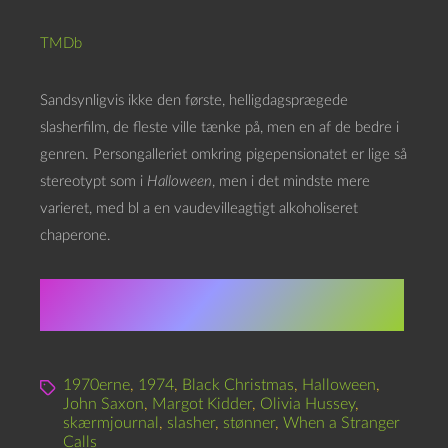
TMDb
Sandsynligvis ikke den første, helligdagsprægede
slasherfilm, de fleste ville tænke på, men en af de bedre i
genren. Persongalleriet omkring pigepensionatet er lige så
stereotypt som i
Halloween
, men i det mindste mere
varieret, med bl a en vaudevilleagtigt alkoholiseret
chaperone.
★★★★★★☆☆☆☆ 6.0
1970erne
,
1974
,
Black Christmas
,
Halloween
,
John Saxon
,
Margot Kidder
,
Olivia Hussey
,
skærmjournal
,
slasher
,
stønner
,
When a Stranger
Calls