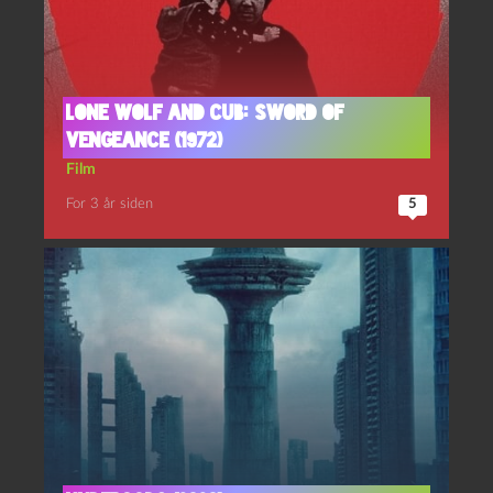
Lone wolf and cub: Sword of
vengeance (1972)
Film
For 3 år siden
5