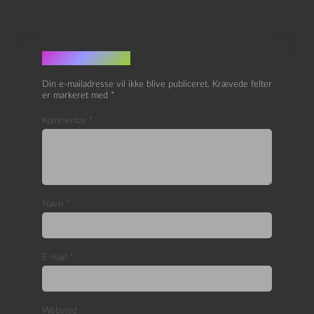
Skriv et svar
Din e-mailadresse vil ikke blive publiceret.
Krævede felter
er markeret med
*
Kommentar
*
Navn
*
E-mail
*
Websted