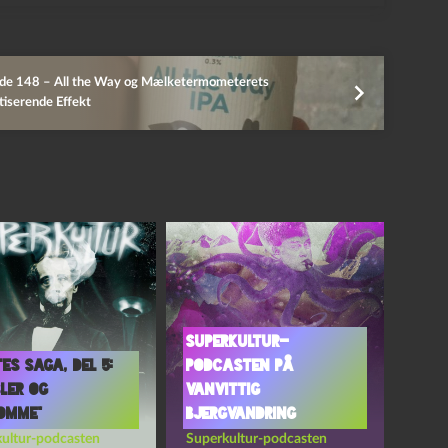
ode 148 – All the Way og Mælketermometerets
iserende Effekt
Superkultur-
es saga, del 5:
podcasten på
ler og
vanvittig
omme”
bjergvandring
ultur-podcasten
Superkultur-podcasten