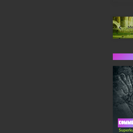
Me
Flere 
Komme
Superku