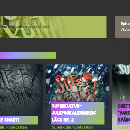
Epis
llem bygrænsen og bøhlandet
Æstet
indlæg i samme dur
Superkultur-
Grett
julepodkalenderen:
“Vars
r snart!
Låge nr. 2
spåd
ltur-podcasten
Superkultur-podcasten
Superk