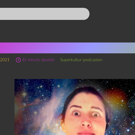
erkultur indtager Art Bubb
 2021
Et minuts læsetid
Superkultur-podcasten