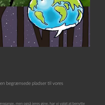
men begrænsede pladser til vores
 øregange, men også jeres øjne, har vi valgt at benytte