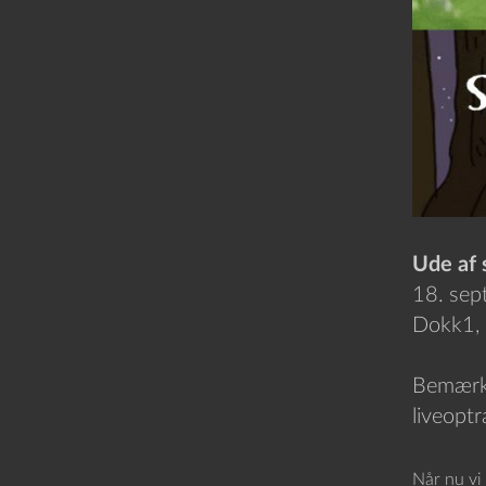
Ude af 
18. sep
Dokk1, L
Bemærk:
liveopt
Når nu vi 