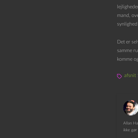
lejlighed
mand, ove
synlighed
Det er se
samme rum
komme og g
afsnit
Allan Ha
ikke gør 