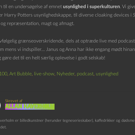
en til en undersøgelse af emnet
usynlighed i superkulturen
. Vi gi
r Harry Potters usynlighedskappe, til diverse cloaking devices i
S
 og repræsentation, magt og afmagt.
lvfølgelig grænseoverskridende, dels at optræde live med podcasten
 mens vi indspiller… Janus og Anna har ikke engang mødt hinanden
øre det til en helt særlig oplevelse i godt selskab!
 100
,
Art Bubble
,
live-show
,
Nyheder
,
podcast
,
usynlighed
Skrevet af
Allan Haverholm
verholm er billedkunstner (herunder tegneserieskaber), kaffedrikker og dødsmeta
det.