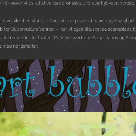
i år vover vi os ud af vores coronaskjul, forsvarligt vaccinerede, 
 have sikret en stand — hvor vi skal prøve at have noget salgbar
 for Superkulturs Venner — har vi også tiltusket os sceneplads ti
ublikum under festivalen. Podcast-værterne Anna, Janus og Allan s
re med nørdsfæller.