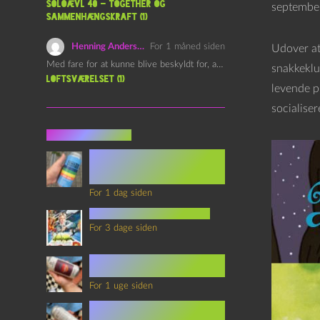
Soloævl 40 – Together og
september 
sammenhængskraft (1)
Henning Andersen
For 1 måned siden
Udover at
Med fare for at kunne blive beskyldt for, at være…
snakkeklub
Loftsværelset (1)
levende p
socialise
Seneste indlæg
Episode 360 – VHS Fast
Forward og
Notérgranater
For 1 dag siden
youtubes lyksaligheder
For 3 dage siden
Sommerskole Eksamen 4 –
Synth Wave og Venskab
For 1 uge siden
Sommerskole Eksamen 3 –
Synth Wave og Solipsisme