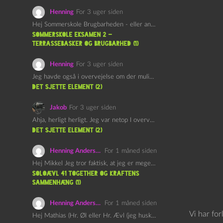
Henning
For 3 uger siden
Hej Sommerskole Brugbarheden - eller anvendeligheden - af "Øl&Ævl" er…
Sommerskole Eksamen 2 –
Terrassebasker og Brugbarhed (1)
Henning
For 3 uger siden
Jeg havde også i overvejelse om der muligvis kunne være…
det sjette element (2)
Jakob
For 3 uger siden
Ahja, herligt herligt. Jeg var netop I overvejelser om at…
det sjette element (2)
Henning Andersen
For 1 måned siden
Hej Mikkel Jeg tror faktisk, at jeg er meget enig…
Soloævl 41 Together og Kraftens
Sammenhæng (1)
Henning Andersen
For 1 måned siden
Vi har for
Hej Mathias (Hr. Øl eller Hr. Ævl (jeg husker ikke…