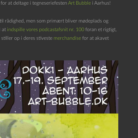
for at deltage i tegneseriefesten
Art Bubble
i Aarhus!
t til rådighed, men som primært bliver mødeplads og
l at
indspille vores podcastafsnit nr. 100
foran et rigtigt,
tiller op i deres stiveste
merchandise
for at akavet