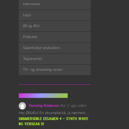
Interviews
Lego
Øl og Ævl
Podcasts
Superkultur-podcasten
Tegneserier
TV- og streaming-serier
Fra kommentarsporet
Henning Andersen
For 1 uge siden
Hej Øl&Ævl En eksemplarisk, ja nærmest yndefuld, afslutning på SOMMERSKOLEN.…
Sommerskole Eksamen 4 – Synth Wave
og Venskab (1)