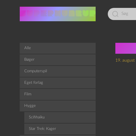
Led
efter:
Sup
Alle
Bøger
19. august
Computerspil
Eget forlag
Film
Hygge
Scifihaiku
Star Trek: Kager