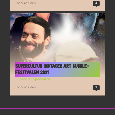
For 5 år siden
4
Superkultur indtager Art Bubble-
festivalen 2021
Superkultur-podcasten
For 5 år siden
1