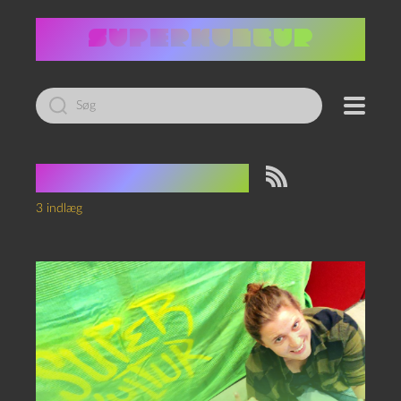
Led
efter:
Tag:
Art Bubble
3 indlæg