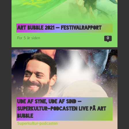
Art Bubble 2021 — festivalrapport
For 5 år siden
0
Ude af syne, ude af sind —
Superkultur-podcasten live på Art
Bubble
Superkultur-podcasten