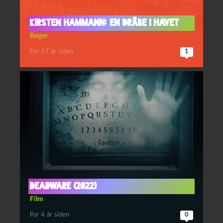
Kirsten Hammann: En dråbe i havet
Bøger
For 17 år siden
1
Deadware (2022)
Film
For 4 år siden
0