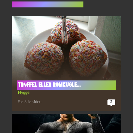
Flere indlæg i samme dur
Trøffel eller romkugle…
Hygge
For 8 år siden
2