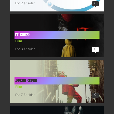
For 2 år siden
0
It (2017)
Film
For 8 år siden
0
Joker (2019)
Film
For 7 år siden
0