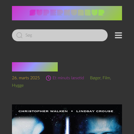
Led
efter:
Film quiz 7
26. marts 2025
Et minuts læsetid
Bøger
,
Film
,
Hygge