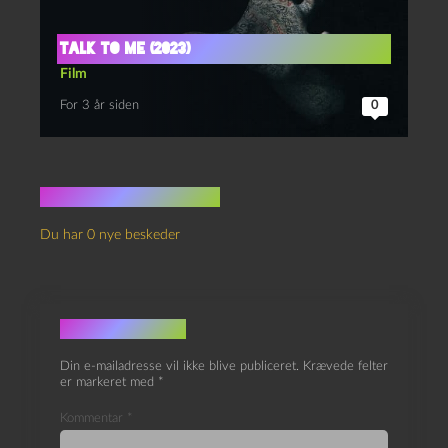
Talk to me (2023)
Film
For 3 år siden
0
Ingen kommentarer
Du har 0 nye beskeder
Skriv et svar
Din e-mailadresse vil ikke blive publiceret.
Krævede felter
er markeret med
*
Kommentar
*