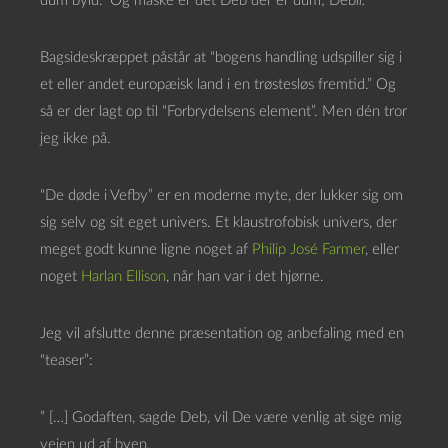
dum byld.” Og måske er det Deb der er dum; Deb
il.
Bagsideskræppet påstår at “bogens handling udspiller sig i
et eller andet europæisk land i en trøstesløs fremtid.” Og
så er der lagt op til “Forbrydelsens element”. Men dén tror
jeg ikke på.
“De døde i Vefby” er en moderne myte, der lukker sig om
sig selv og sit eget univers. Et klaustrofobisk univers, der
meget godt kunne ligne noget af
Philip José Farmer
, eller
noget
Harlan Ellison
, når han var i det hjørne.
Jeg vil afslutte denne præsentation og anbefaling med en
“teaser”:
” […] Godaften, sagde Deb, vil De være venlig at sige mig
vejen ud af byen.