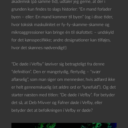
akademisk (på samme tid), udtaler jeg gerne, at der i
grunden kun findes to slags historier: “En mand forlader
byen – eller: En mand kommer til byen” (og i disse tider,
hvor toksisk maskulinitet er fy-fy-skamme-skamme og
mikroaggressioner kan bringe én til skafottet: – undskyld
for det kønsspecifikke; andre designationer kan tilføjes,
hvor det skønnes nødvendigt!)
“De døde i Vefby” løsriver sig betragteligt fra denne
“definition”. Den er mangetydig, flertydig – “svær
aflæselig”, som man siger om mennesker, hvis adfærd ikke
er helt gennemskuelig (et ældre ord er “lunefuld”). Og det
starter næsten med titlen: “De døde i Vefby”. For betyder
det så, at Deb Mivver og Fafner
døde
i Vefby, eller
betyder det at befolkningen i Vefby er døde?