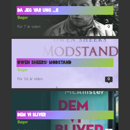
Da jeg var ung …II
Bøger
For 7 år siden
0
Owen Sheers: Modstand
Bøger
For 16 år siden
0
Dem vi bliver
Bøger