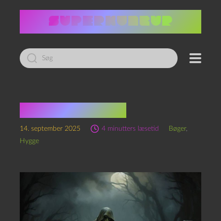
Led
efter:
De døde i Vefby
14. september 2025
4 minutters læsetid
Bøger
,
Hygge