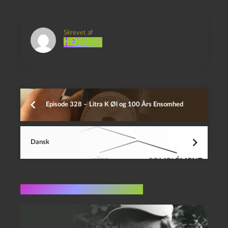
Skrevet af
Henning
Episode 328 – Litra K Øl og 100 Års Ensomhed
Dansk
Flere indlæg i samme dur