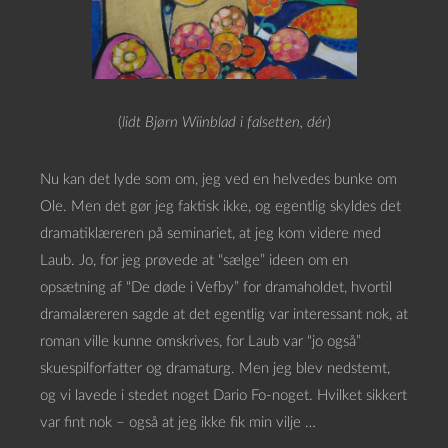
(
lidt Bjørn Wiinblad i falsetten, dér
)
Nu kan det lyde som om, jeg ved en helvedes bunke om
Ole. Men det gør jeg faktisk ikke, og egentlig skyldes det
dramatiklæreren på seminariet, at jeg kom videre med
Laub. Jo, for jeg prøvede at “sælge” ideen om en
opsætning af “De døde i Vefby” for dramaholdet, hvortil
dramalæreren sagde at det egentlig var interessant nok, at
roman ville kunne omskrives, for Laub var “jo også”
skuespilforfatter og dramaturg. Men jeg blev nedstemt,
og vi lavede i stedet noget Dario Fo-noget. Hvilket sikkert
var fint nok – også at jeg ikke fik min vilje …