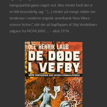
hængepartisk gøres noget ved. Ikke mindst fordi det er
en lidt besynderlig sag: ” […] minder på mange måder om
tendenser i moderne engelsk-amerikansk New Wave-
science fiction.”, står der på bagflappen af Stig Vendelkærs
udgave fra MCMLXXIV … – altså 1974.