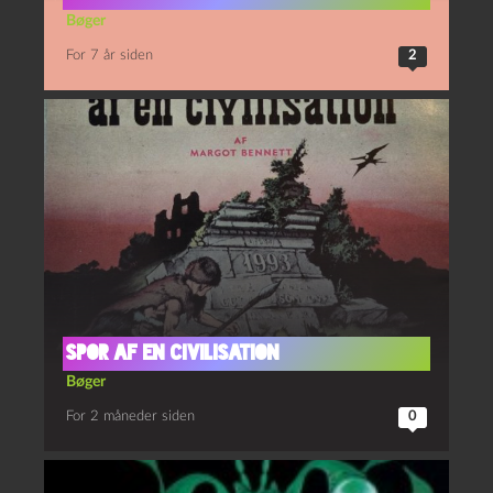
Bøger
For 7 år siden
2
Spor af en civilisation
Bøger
For 2 måneder siden
0