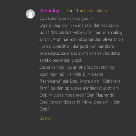
Henning
For 11 måneder siden
153 sider! Det kan du godt –
Og nej! Jeg tror ikke man får det helt store
ud af “De Døde I Vefby”, når man er en sildig
sardin. Men når man efterhånden bliver til en
(lys)sej sværdfisk, der godt kan håndtere
prosadigte, så er det at man kan nyde dette
stykke besynderlig epik.
Og så var der lige en ting (og det står for
egen regning): – I Niels E. Nielsens
“Herskerne” går Esau More op til “Råberens
Tårn”, og den oplevelse minder ret godt om
Deb Mivvers møde med “Den Plaprende”.
Esau vender tilbage til “virkeligheden” – gør
Deb?
Besvar