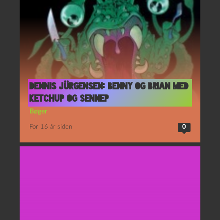
Dennis Jürgensen: Benny og Brian med
ketchup og sennep
Bøger
For 16 år siden
0