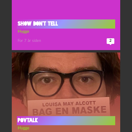
Show don’t tell
Hygge
For 7 år siden
2
POVtalk
Hygge