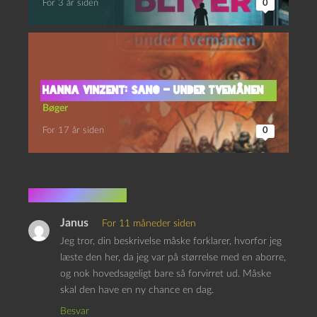
For 3 år siden
0
Hanna Vinzent: Sano – under tvemånen
Bøger
For 17 år siden
0
2 kommentarer
Janus
For 11 måneder siden
Jeg tror, din beskrivelse måske forklarer, hvorfor jeg
læste den her, da jeg var på størrelse med en aborre,
og nok hovedsageligt bare så forvirret ud. Måske
skal den have en ny chance en dag.
Besvar