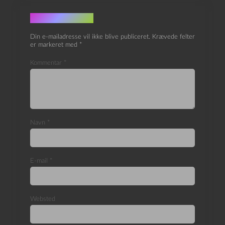
Skriv et svar
Din e-mailadresse vil ikke blive publiceret.
Krævede felter
er markeret med
*
Kommentar
*
Navn
*
E-mail
*
Websted