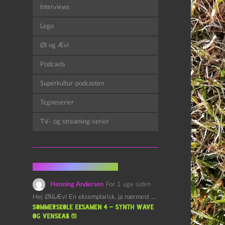
Interviews
Lego
Øl og Ævl
Podcasts
Superkultur-podcasten
Tegneserier
TV- og streaming-serier
Fra kommentarsporet
Henning Andersen
For 1 uge siden
Hej Øl&Ævl En eksemplarisk, ja nærmest yndefuld, afslutning på SOMMERSKOLEN.…
Sommerskole Eksamen 4 – Synth Wave
og Venskab (1)