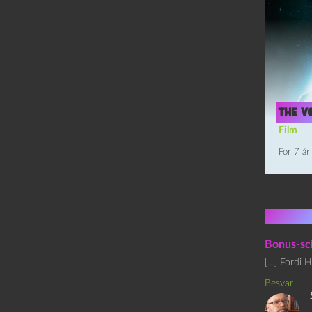
The Vo
Film
For 7 år
8 kom
Bonus-sc
[…] Fordi H
Besvar