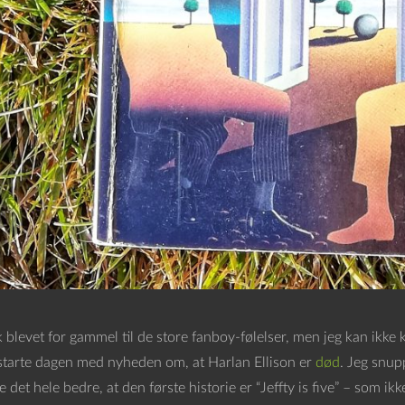
 blevet for gammel til de store fanboy-følelser, men jeg kan ikke
 starte dagen med nyheden om, at Harlan Ellison er
død
. Jeg snup
e det hele bedre, at den første historie er “Jeffty is five” – som i