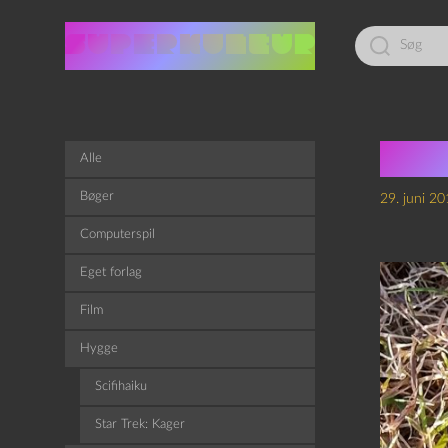
Led
efter:
Har
Alle
Bøger
29. juni 2
Computerspil
Eget forlag
Film
Hygge
Scifihaiku
Star Trek: Kager