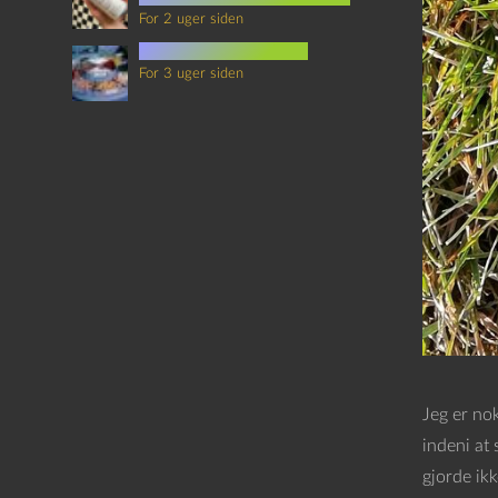
For 2 uger siden
mad i science fiction
For 3 uger siden
Jeg er nok
indeni at
gjorde ikk