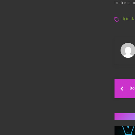
historie 
dødsfa
Bon
Flere 