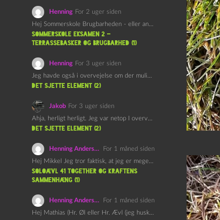
Henning
For 2 uger siden
Hej Sommerskole Brugbarheden - eller anvendeligheden - af "Øl&Ævl" er…
Sommerskole Eksamen 2 –
Terrassebasker og Brugbarhed (1)
Henning
For 3 uger siden
Jeg havde også i overvejelse om der muligvis kunne være…
det sjette element (2)
Jakob
For 3 uger siden
Ahja, herligt herligt. Jeg var netop I overvejelser om at…
det sjette element (2)
Henning Andersen
For 1 måned siden
Hej Mikkel Jeg tror faktisk, at jeg er meget enig…
Soloævl 41 Together og Kraftens
Sammenhæng (1)
Henning Andersen
For 1 måned siden
Hej Mathias (Hr. Øl eller Hr. Ævl (jeg husker ikke…