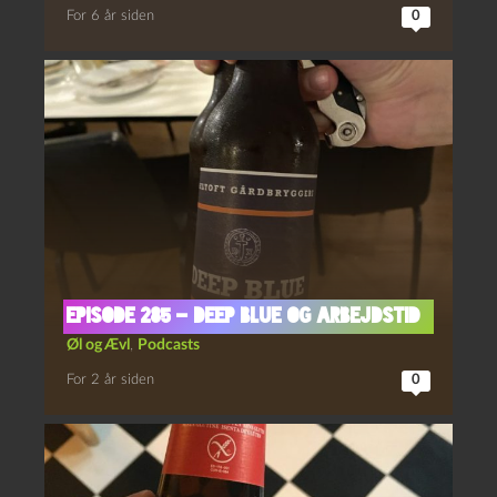
For 6 år siden
0
Episode 285 – Deep Blue og Arbejdstid
Øl og Ævl
,
Podcasts
For 2 år siden
0