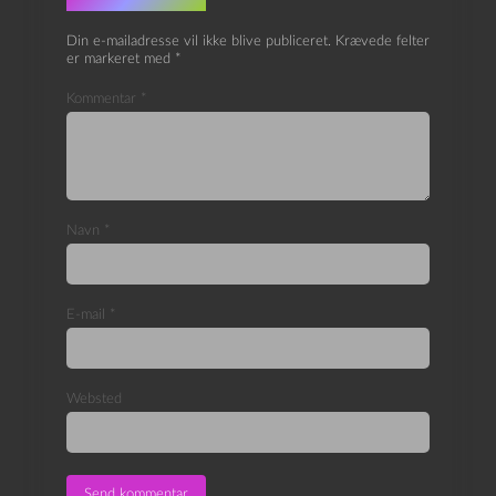
Skriv et svar
Din e-mailadresse vil ikke blive publiceret.
Krævede felter
er markeret med
*
Kommentar
*
Navn
*
E-mail
*
Websted