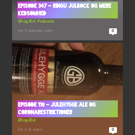
Episode 347 – Ringu Julbock og Mere
Kedsomhed
Øl og Ævl
,
Podcasts
For 5 måneder siden
0
Episode 119 – Julehygge Ale og
Coronarestriktioner
Øl og Ævl
For 6 år siden
0