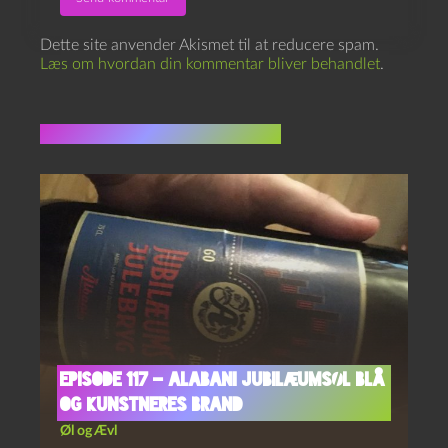
Dette site anvender Akismet til at reducere spam.
Læs om hvordan din kommentar bliver behandlet
.
Flere indlæg i samme dur
Episode 117 – Alabani Jubilæumsøl Blå
og Kunstneres Brand
Øl og Ævl