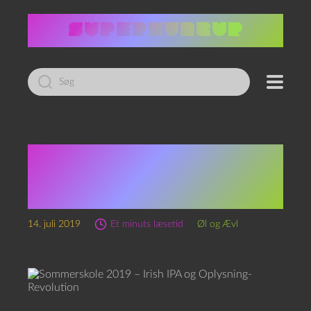
Led
efter:
Sommerskole 2019 – Irish
IPA og Oplysning-
Revolution
14. juli 2019
Et minuts læsetid
Øl og Ævl