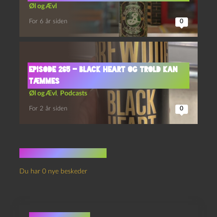
Øl og Ævl
For 6 år siden
0
Episode 265 – Black Heart og Trold Kan
Tæmmes
Øl og Ævl
,
Podcasts
For 2 år siden
0
Ingen kommentarer
Du har 0 nye beskeder