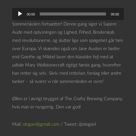
L
00:00
00:00
y
Sommerskolen fortsætter! Denne gang siger vi Sapere
d
Aude med oplysningen og Lighed, Frihed, Broderskab
a
med revolutionerne, og slutter lige som spøgelset går hen
f
over Europa. Vi skændes også om Jane Austen er bedre
s
end Goethe og Mikkel laver den klassiske fejl med at
p
udtale Mary Wollstonecraft rigtigt første gang, hvorefter
i
han retter sig selv. Skriv med rettelser, forslag eller andre
l
tanker – så svarer vi når sommerskolen er ovre!
l
e
Øllen er i øvrigt brygget af The Crafty Brewing Company,
r
hvis man er nysgerrig. Den var god!
Mail:
ologavl@gmail.com
/ Tweet: @ologavl