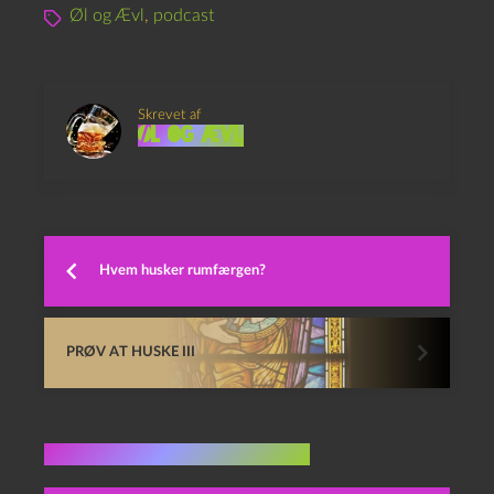
Øl og Ævl
,
podcast
Skrevet af
Øl og Ævl
Hvem husker rumfærgen?
PRØV AT HUSKE III
Flere indlæg i samme dur