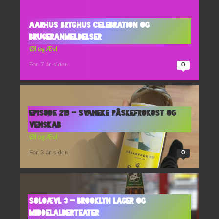
Aarhus Bryghus Celebration og
Brugeranmeldelser
Øl og Ævl
For 7 år siden
0
Episode 219 – Svaneke Påskefrokost og
Venskab
Øl og Ævl
For 3 år siden
0
Soloævl 3 – Brooklyn Lager og
Middelalderteater