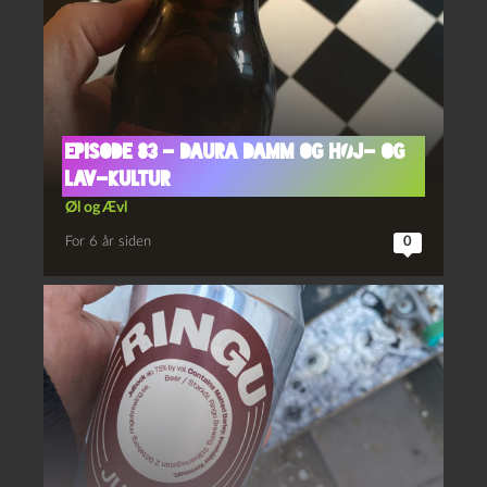
Episode 83 – Daura Damm og Høj- og
Lav-Kultur
Øl og Ævl
For 6 år siden
0