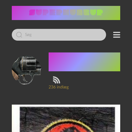
Led
efter:
Jakob
Emiliussen
236 indlæg