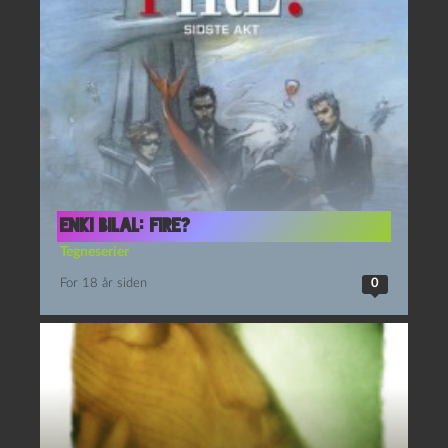
Enki Bilal: Fire?
Tegneserier
For 18 år siden
0