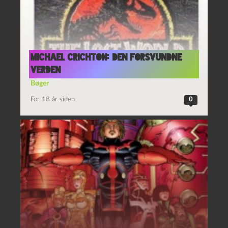
Michael Crichton: Den forsvundne
verden
Bøger
For 18 år siden
0