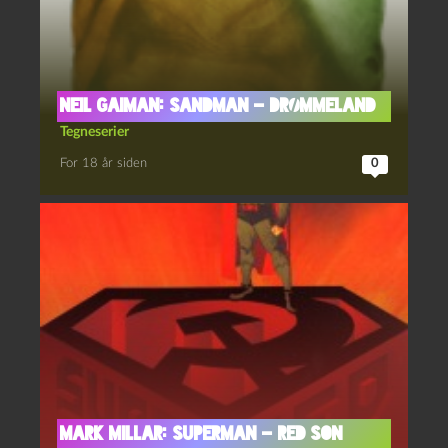
Neil Gaiman: Sandman – Drømmeland
Tegneserier
For 18 år siden
0
Mark Millar: Superman – Red Son