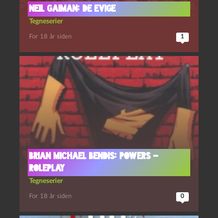
Neil Gaiman: De Evige
Tegneserier
For 18 år siden
1
Brian Michael Bendis: Powers –
Roleplay
Tegneserier
For 18 år siden
0