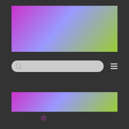
Led
efter:
Michael Crichton: Den
forsvundne verden
29. juni 2008
2 minutters læsetid
Bøger