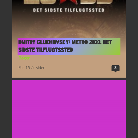
Dmitry Glukhovsky: Metro 2033. Det
sidste tilflugtssted
Bøger
For 15 år siden
3