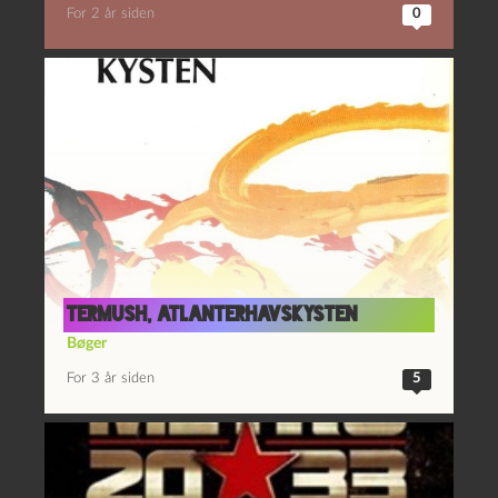
For 2 år siden
0
Termush, Atlanterhavskysten
Bøger
For 3 år siden
5