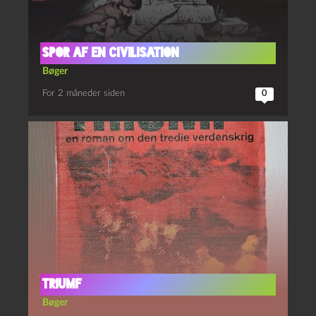
Spor af en civilisation
Bøger
For 2 måneder siden
0
Triumf
Bøger