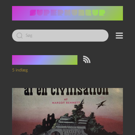
Led
efter:
Tag:
Atomkrig
5 indlæg