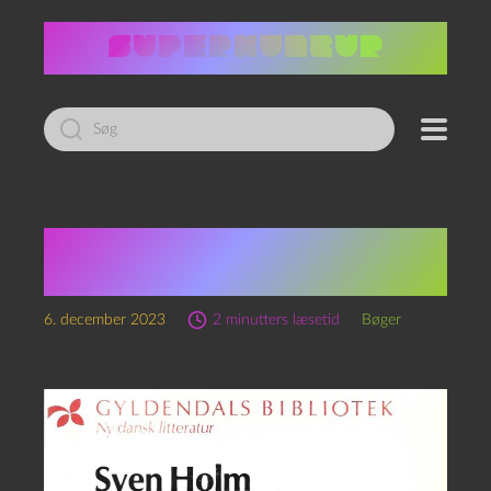
Led
efter:
Termush,
Atlanterhavskysten
6. december 2023
2 minutters læsetid
Bøger