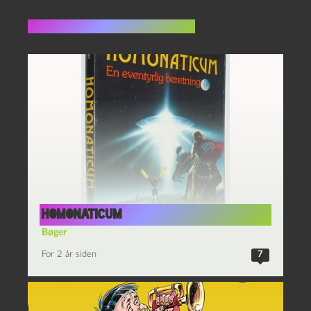
Flere indlæg i samme dur
HOMONATICUM
Bøger
For 2 år siden
7