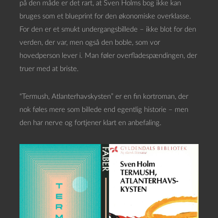
på den måde er det rart, at Sven Holms bog ikke kan
bruges som et blueprint for den økonomiske overklasse.
For den er et smukt undergangsbillede – ikke blot for den
verden, der var, men også den boble, som vor
hovedperson lever i. Man føler overfladespændingen, der
truer med at briste.
“Termush, Atlanterhavskysten” er en fin kortroman, der
nok føles mere som billede end egentlig historie – men
den har nerve og fortjener klart en anbefaling.