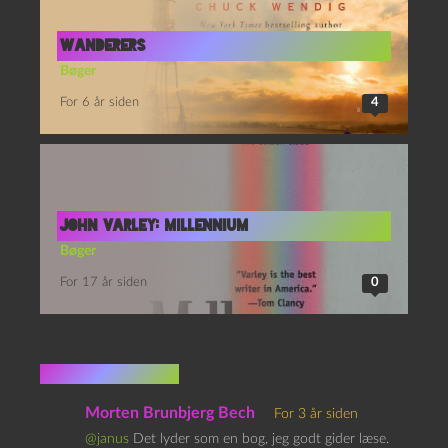
Wanderers
Bøger
For 6 år siden
4
John Varley: Millennium
Bøger
For 17 år siden
0
5 kommentarer
Morten Brunbjerg Bech
For 3 år siden
@janus
Det lyder som en bog, jeg godt gider læse.