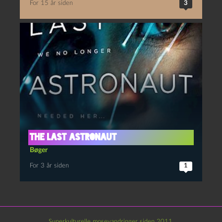
For 15 år siden
3
The Last Astronaut
Bøger
For 3 år siden
1
Superkulturelle mosevandringer siden 2011.