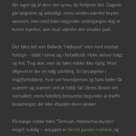
der tager sig af dem, der synes, de fortjener det. Dagene
går langsomt og adstadigt, mens verden udenfor bryder
sammen; men med tiden begynder undergangen dog at
kunne mærkes, som skud udenfor den smukke park.
Det føles lidt som Ballards “Højhuset”, men med modsat
fortegn – både i emne og i fortællestil. Holm skriver roligt
og fint. Ting sker, men de føles måske ikke rigtig. Men
alligevel er der en rolig udvikling. En bevægelse i
magtforholdene, hvor vor hovedperson og hans fæller får
sværere og sværere ved at holde fat i deres illusion om
normalitet, mens hotellets bestyrelse begynder at træffe
beslutninger, der ikke afspejler deres ønsker.
På mange måder føles “Termush, Atlanterhavskysten”
meget nutidig – setuppet er
blevet ganske realistisk
, og