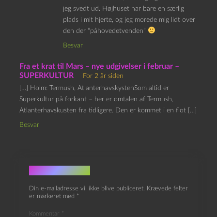
jeg svedt ud. Højhuset har bare en særlig
plads i mit hjerte, og jeg morede mig lidt over
den der “påhovedetvenden”
Besvar
Fra et krat til Mars – nye udgivelser i februar –
SUPERKULTUR
For 2 år siden
[…] Holm: Termush, AtlanterhavskystenSom altid er
Superkultur på forkant – her er omtalen af Termush,
Atlanterhavskusten fra tidligere. Den er kommet i en flot […]
Besvar
Skriv et svar
Din e-mailadresse vil ikke blive publiceret.
Krævede felter
er markeret med
*
Kommentar
*