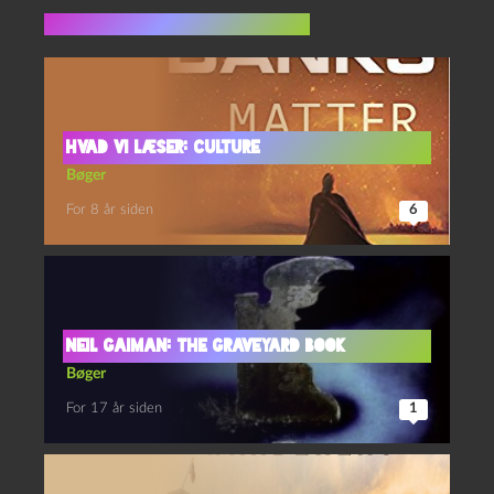
Flere indlæg i samme dur
Hvad vi læser: Culture
Bøger
For 8 år siden
6
Neil Gaiman: The Graveyard Book
Bøger
For 17 år siden
1