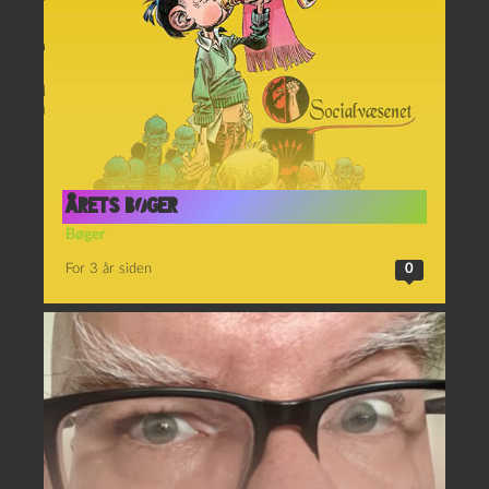
Årets bøger
Bøger
For 3 år siden
0