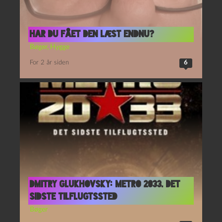
Har du fået den læst endnu?
Bøger
,
Hygge
For 2 år siden
6
Dmitry Glukhovsky: Metro 2033. Det
sidste tilflugtssted
Bøger