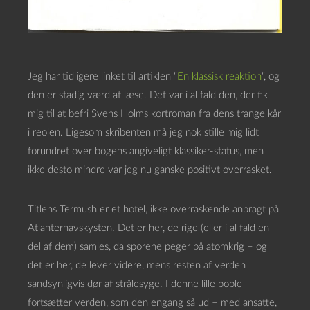
Jeg har tidligere linket til artiklen “
En klassisk reaktion
“, og
den er stadig værd at læse. Det var i al fald den, der fik
mig til at befri Svens Holms kortroman fra dens trange kår
i reolen. Ligesom skribenten må jeg nok stille mig lidt
forundret over bogens angiveligt klassiker-status, men
ikke desto mindre var jeg nu ganske positivt overrasket.
Titlens Termush er et hotel, ikke overraskende anbragt på
Atlanterhavskysten. Det er her, de rige (eller i al fald en
del af dem) samles, da sporene peger på atomkrig – og
det er her, de lever videre, mens resten af verden
sandsynligvis dør af strålesyge. I denne lille boble
fortsætter verden, som den engang så ud – med ansatte,