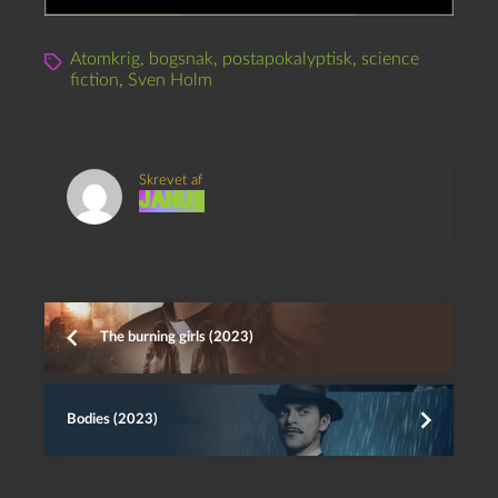
Atomkrig
,
bogsnak
,
postapokalyptisk
,
science
fiction
,
Sven Holm
Skrevet af
Janus
The burning girls (2023)
Bodies (2023)