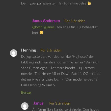
Den ryger på læselisten. Tak for anmeldelse
Janus Andersen
For 3 år siden
@bech
@janus
Den er så fin. Og behageligt
kort
Henning
For 3 år siden
Da jeg læste den, var det nu ikke “Højhuset” der
faldt mig ind, men derimod samme herres “Vermilion
Sands”, men også – lidt mere barokt – Pj Farmers
novelle: “The Henry Miller Dawn Patrol”. OG – for at
det nu ikke skal være løgn – “Den moderne død” af
Carl-Henning Wikmark
Besvar
Janus
For 3 år siden
Åh, Vermillion Sands, selvfølgelig. Den havde