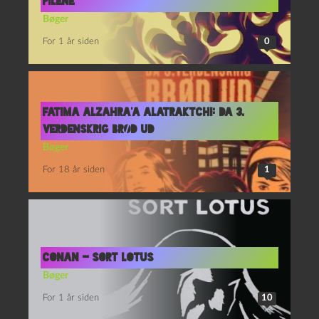
Pilene
Bøger
For 1 år siden
0
Fatima Alzahra’a Alatraktchi: Da 3.
verdenskrig brød ud
Bøger
For 18 år siden
1
Conan – Sort lotus
Bøger
For 1 år siden
10