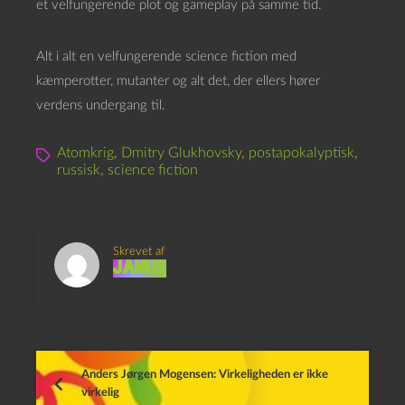
et velfungerende plot og gameplay på samme tid.
Alt i alt en velfungerende science fiction med
kæmperotter, mutanter og alt det, der ellers hører
verdens undergang til.
Atomkrig
,
Dmitry Glukhovsky
,
postapokalyptisk
,
russisk
,
science fiction
Skrevet af
Janus
Anders Jørgen Mogensen: Virkeligheden er ikke
virkelig