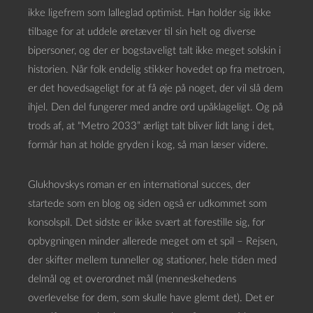
ikke ligefrem som lalleglad optimist. Han holder sig ikke
tilbage for at uddele øretæver til sin helt og diverse
bipersoner, og der er bogstaveligt talt ikke meget solskin i
historien. Når folk endelig stikker hovedet op fra metroen,
er det hovedsageligt for at få øje på noget, der vil slå dem
ihjel. Den del fungerer med andre ord upåklageligt. Og på
trods af, at “Metro 2033” ærligt talt bliver lidt lang i det,
formår han at holde gryden i kog, så man læser videre.
Glukhovskys roman er en international succes, der
startede som en blog og siden også er udkommet som
konsolspil. Det sidste er ikke svært at forestille sig, for
opbygningen minder allerede meget om et spil – Rejsen,
der skifter mellem tunneller og stationer, hele tiden med
delmål og et overordnet mål (menneskehedens
overlevelse for dem, som skulle have glemt det). Det er