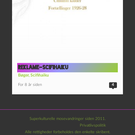
Reklame-scifihaiku
Bøger
,
Scifihaiku
For 8 år siden
4
Superkulturelle mosevandringer siden 2011.
Privatlivspolitik
Alle rettigheder forbeholdes den enkelte skribent.