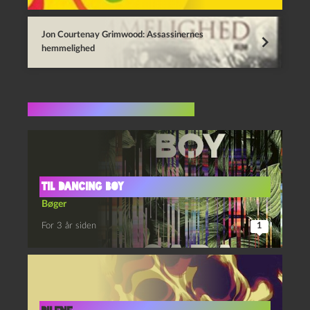
Jon Courtenay Grimwood: Assassinernes
hemmelighed
Flere indlæg i samme dur
Til Dancing Boy
Bøger
For 3 år siden
1