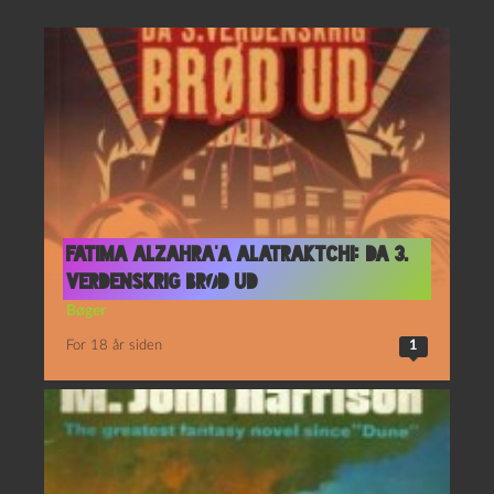
Fatima Alzahra’a Alatraktchi: Da 3.
verdenskrig brød ud
Bøger
For 18 år siden
1