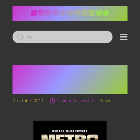
Led
efter:
Dmitry Glukhovsky:
Metro 2033. Det sidste
tilflugtssted
7. oktober 2011
2 minutters læsetid
Bøger