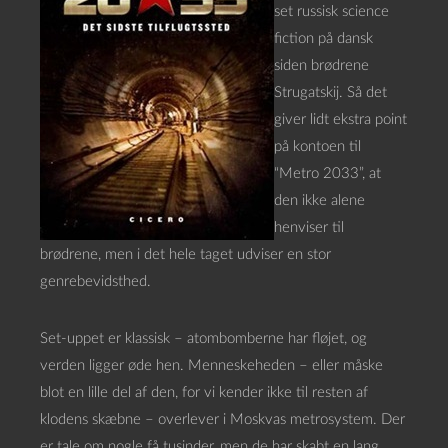
set russisk science
fiction på dansk
siden brødrene
Strugatskij. Så det
giver lidt ekstra point
på kontoen til
“Metro 2033”, at
den ikke alene
henviser til
brødrene, men i det hele taget udviser en stor
genrebevidsthed.
Set-uppet er klassisk – atombomberne har fløjet, og
verden ligger øde hen. Menneskeheden – eller måske
blot en lille del af den, for vi kender ikke til resten af
klodens skæbne – overlever i Moskvas metrosystem. Der
er tale om nogle få tusinder, men de har skabt en lang