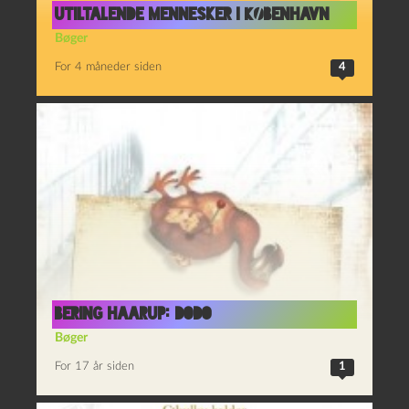
Utiltalende mennesker i København
Bøger
For 4 måneder siden
4
Bering Haarup: Dodo
Bøger
For 17 år siden
1