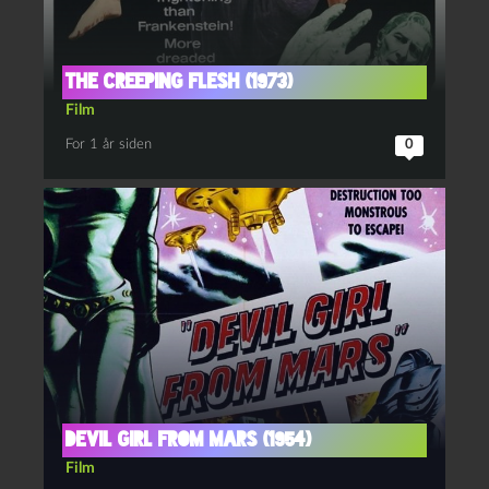
The creeping flesh (1973)
Film
For 1 år siden
0
Devil Girl from Mars (1954)
Film