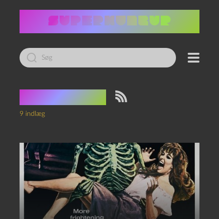
Led
efter:
Tag:
britisk
9 indlæg