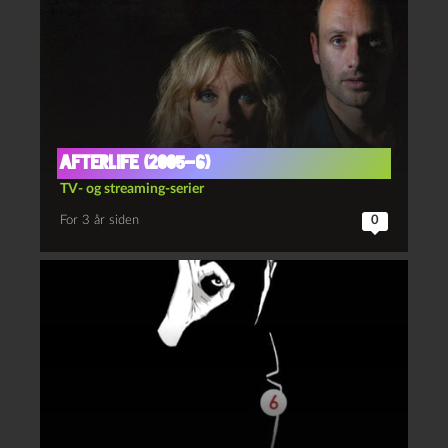
Afterlife (2005-6)
TV- og streaming-serier
For 3 år siden
0