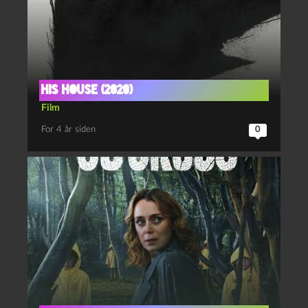
His house (2020)
Film
For 4 år siden
0