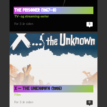
The prisoner (1967-8)
TV- og streaming-serier
For 3 år siden
5
X — the unknown (1956)
Film
For 3 år siden
0