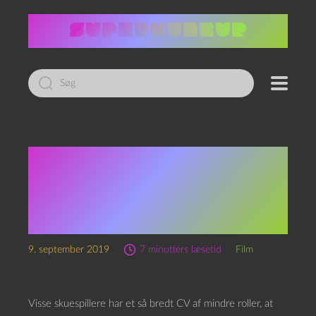
Led
efter:
Nu har jeg set det med
(Kevin Durand-dobbelt
whammy):
Tragedy girls
og
Dark was the night
9. september 2019
7 minutters læsetid
Film
Visse skuespillere har et så bredt CV af mindre roller, at