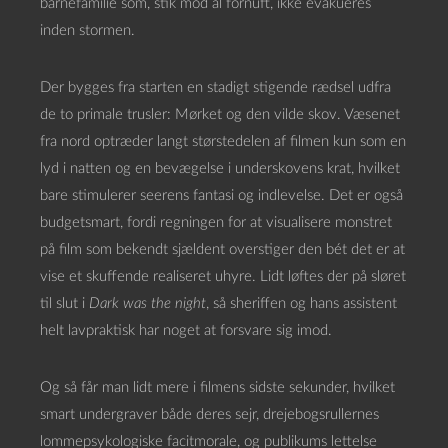
barnefamilie som, stik mod al fornuft, ikke evakueres
inden stormen.
Der bygges fra starten en stadigt stigende rædsel udfra
de to primale trusler: Mørket og den vilde skov. Væsenet
fra nord optræder langt størstedelen af filmen kun som en
lyd i natten og en bevægelse i underskovens krat, hvilket
bare stimulerer seerens fantasi og indlevelse. Det er også
budgetsmart, fordi regningen for at visualisere monstret
på film som bekendt sjældent overstiger den bét det er at
vise et skuffende realiseret uhyre. Lidt løftes der på sløret
til slut i
Dark was the night
, så sheriffen og hans assistent
helt lavpraktisk har noget at forsvare sig imod.
Og så får man lidt mere i filmens sidste sekunder, hvilket
smart undergraver både deres sejr, drejebogsrullernes
lommepsykologiske facitmorale, og publikums lettelse