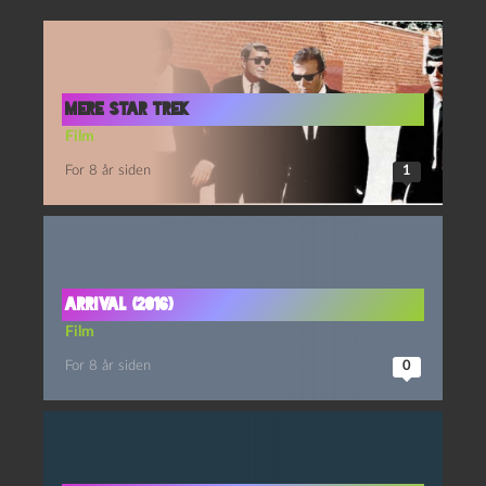
Mere Star Trek
Film
For 8 år siden
1
Arrival (2016)
Film
For 8 år siden
0