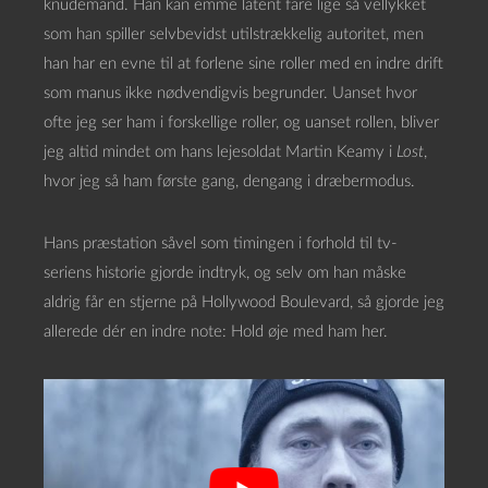
knudemand. Han kan emme latent fare lige så vellykket
som han spiller selvbevidst utilstrækkelig autoritet, men
han har en evne til at forlene sine roller med en indre drift
som manus ikke nødvendigvis begrunder. Uanset hvor
ofte jeg ser ham i forskellige roller, og uanset rollen, bliver
jeg altid mindet om hans lejesoldat Martin Keamy i
Lost
,
hvor jeg så ham første gang, dengang i dræbermodus.
Hans præstation såvel som timingen i forhold til tv-
seriens historie gjorde indtryk, og selv om han måske
aldrig får en stjerne på Hollywood Boulevard, så gjorde jeg
allerede dér en indre note: Hold øje med ham her.