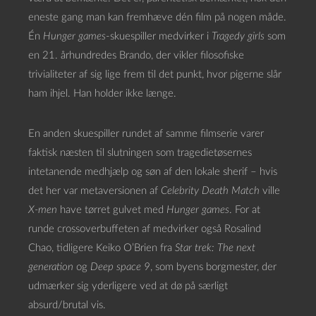
eneste gang man kan fremhæve dén film på nogen måde.
Én
Hunger games
-skuespiller medvirker i
Tragedy girls
som
en 21. århundredes Brando, der vikler filosofiske
trivialiteter af sig lige frem til det punkt, hvor pigerne slår
ham ihjel. Han holder ikke længe.
En anden skuespiller rundet af samme filmserie varer
faktisk næsten til slutningen som tragedietøsernes
intetanende medhjælp og søn af den lokale sherif – hvis
det her var metaversionen af
Celebrity Death Match
ville
X-men
have tørret gulvet med
Hunger games
. For at
runde crossoverbuffeten af medvirker også Rosalind
Chao, tidligere Keiko O’Brien fra
Star trek: The next
generation
og
Deep space 9
, som byens borgmester, der
udmærker sig yderligere ved at dø på særligt
absurd/brutal vis.