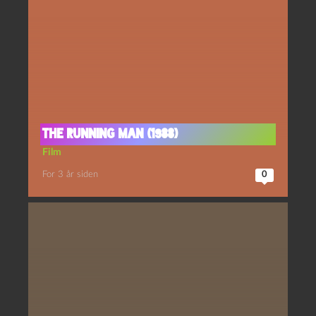
The running man (1988)
Film
For 3 år siden
0