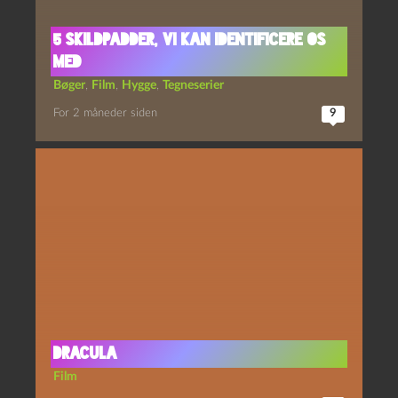
5 skildpadder, vi kan identificere os
med
Bøger
,
Film
,
Hygge
,
Tegneserier
For 2 måneder siden
9
Dracula
Film