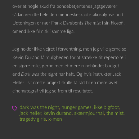
over at nogle skud fra bondebetjentenes jagtgeværer
sådan vendte hele den menneskeskabte økokalypse bort.
Udtoningen er nær Frank Darabonts
The mist
i sin filosofi,
omend ikke filmisk i samme liga.
Jeg holder ikke vejret i forventning, men jeg ville gerne se
Kevin Durand få muligheden for at strække sit repertoire i
en større rolle, gerne med et mere rundhåndet budget
end
Dark was the night
har haft. Og hvis instruktør Jack
Heller i sit næste projekt skulle få råd til en mere øvet
cinematograf vil jeg se frem til resultatet.
dark was the night
,
hunger games
,
ikke bigfoot
,
jack heller
,
kevin durand
,
skærmjournal
,
the mist
,
tragedy girls
,
x-men