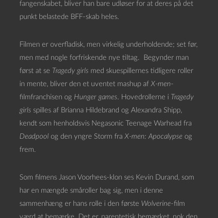
fangenskabet, bliver han bare udløser for at deres på det
punkt belastede BFF-skab heles.
Filmen er overfladisk, men virkelig underholdende; set før,
men med nogle forfriskende nye tiltag. Begynder man
først at se
Tragedy girls
med skuespillernes tidligere roller
in mente, bliver den et uventet mashup af
X-men
-
filmfranchisen og
Hunger games
. Hovedrollerne i
Tragedy
girls
spilles af Brianna Hildebrand og Alexandra Shipp,
kendt som henholdsvis Negasonic Teenage Warhead fra
Deadpool
og den yngre Storm fra
X-men: Apocalypse
og
frem.
Som filmens Jason Voorhees-klon ses Kevin Durand, som
har en mængde småroller bag sig, men i denne
sammenhæng er hans rolle i den første
Wolverine
-film
værd at bemærke. Det er, parentetisk bemærket, nok den