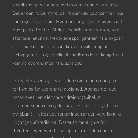
amerikaner giver senere metaforen endnu en drejning.
Det er den hvide mand, der rokker ved balancer han ikke
har noget begreb om. Hvorom alting er, så er byen snart
truet på tre fronter: Af det uidentificerede væsen, som
efterlader enorme, treklovede spor gennem hele bygden,
af en massiv snestorm som kræver evakuering af
indbyggerne — og endelig af sheriffens indre kamp for at
komme overens med hans søns død.
Det sidste viser sig at være den største udfordring både
for ham og for seerens tålmodighed. Åbenbart er det
nedskrevet i én eller anden drejebogsbibel, at
hovedpersonen må og skal have en spirituel byrde som –
tryllebum! – lettes ved forløsningen af den ydre konflikt i
udgangen af tredie akt. Det er formentlig derfor,
sheriffens overlevende søn og hustru er den eneste