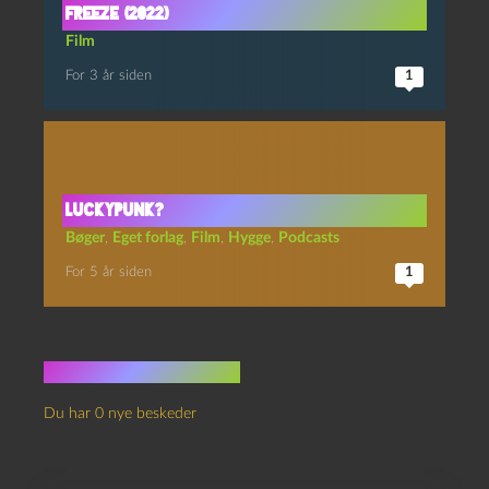
Freeze (2022)
Film
For 3 år siden
1
Luckypunk?
Bøger
,
Eget forlag
,
Film
,
Hygge
,
Podcasts
For 5 år siden
1
Ingen kommentarer
Du har 0 nye beskeder