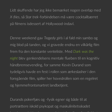
Lidt skuffende har jeg ikke bemærket nogen overlap med
X-files
, så
Star trek
-forbindelsen må være cocktailbærret
på filmens isdessert af Hollywood-indavl.
Denne weekend gav
Tragedy girls
i al fald min sambo og
mig blod på tanden, og vi gravede endnu en vilkårlig film
frem fra den konstante venteliste. Med
Dark was the
night
blev genkendelsens mentale flueben til en kognitiv
håndbremsevending, for samme Kevin Durand som
tydeligvis havde en fest i rollen som ærkeslasher i den
foregående film, spiller her hovedrollen som en regelret
og hjemmefrontsmartret landbetjent.
Durands pokerfjæs og -fysik egner sig både til at
portrættere iskold psykopat og maskulinitetsskadet