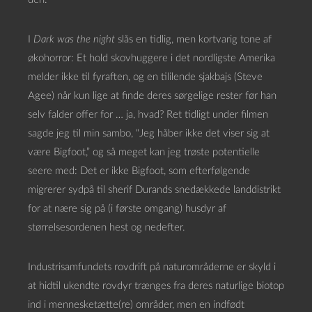
I
Dark was the night
slås en tidlig, men kortvarig tone af
økohorror: Et hold skovhuggere i det nordligste Amerika
melder ikke til fyraften, og en tililende sjakbajs (Steve
Agee) når kun lige at finde deres sørgelige rester før han
selv falder offer for … ja, hvad? Ret tidligt under filmen
sagde jeg til min sambo, “Jeg håber ikke det viser sig at
være Bigfoot,” og så meget kan jeg trøste potentielle
seere med: Det er ikke Bigfoot, som efterfølgende
migrerer sydpå til sherif Durands snedækkede landdistrikt
for at nære sig på (i første omgang) husdyr af
størrelsesordenen hest og nedefter.
Industrisamfundets rovdrift på naturområderne er skyld i
at hidtil ukendte rovdyr trænges fra deres naturlige biotop
ind i mennesketætte(re) områder, men en indfødt