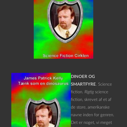
DINOER OG
SMARTFYRE
. Science
fiction.
Rigtig
science
fiction, skrevet af et af
de store, amerikanske
navne inden for genren.
Det er noget, vi meget