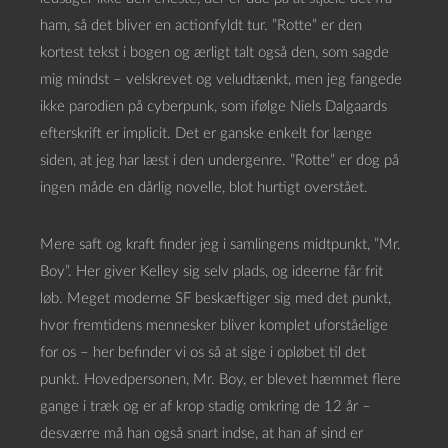
ham, så det bliver en actionfyldt tur. ”Rotte” er den
kortest tekst i bogen og ærligt talt også den, som sagde
mig mindst – velskrevet og veludtænkt, men jeg fangede
ikke parodien på cyberpunk, som ifølge Niels Dalgaards
efterskrift er implicit. Det er ganske enkelt for længe
siden, at jeg har læst i den undergenre. ”Rotte” er dog på
ingen måde en dårlig novelle, blot hurtigt overstået.
Mere saft og kraft finder jeg i samlingens midtpunkt, ”Mr.
Boy”. Her giver Kelley sig selv plads, og ideerne får frit
løb. Meget moderne SF beskæftiger sig med det punkt,
hvor fremtidens mennesker bliver komplet uforståelige
for os – her befinder vi os så at sige i opløbet til det
punkt. Hovedpersonen, Mr. Boy, er blevet hæmmet flere
gange i træk og er af krop stadig omkring de 12 år –
desværre må han også snart indse, at han af sind er