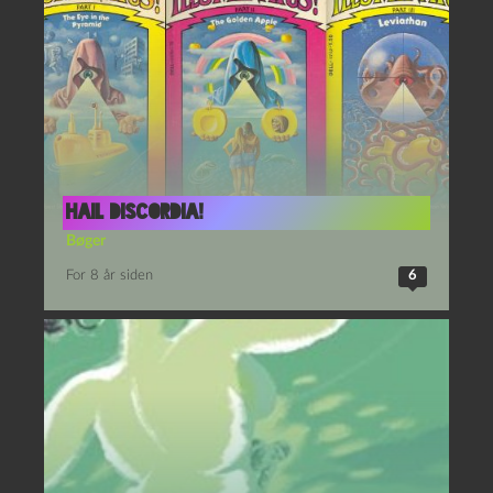
Hail Discordia!
Bøger
For 8 år siden
6