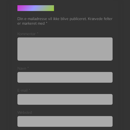
Skriv et svar
Din e-mailadresse vil ikke blive publiceret.
Krævede felter
er markeret med
*
Kommentar
*
Navn
*
E-mail
*
Websted