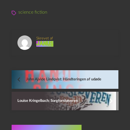
science fiction
Skrevet af
Janus
John Ajvide Lindqvist: Håndteringen af udøde
Louise Kringelbach: Sorgforstøveren
Flere indlæg i samme dur