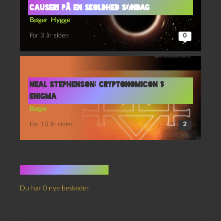
causeri på en skoldhed søndag
Bøger
,
Hygge
For 3 år siden
0
Neal Stephenson: Cryptonomicon 1:
Enigma
Bøger
For 18 år siden
2
Ingen kommentarer
Du har 0 nye beskeder