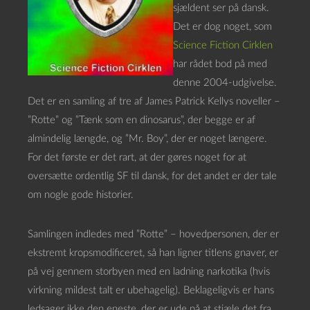
sjældent ser på dansk.
Det er dog noget, som
Science Fiction Cirklen
har rådet bod på med
denne 2004-udgivelse.
Det er en samling af tre af James Patrick Kellys noveller –
”Rotte” og ”Tænk som en dinosarus”, der begge er af
almindelig længde, og ”Mr. Boy”, der er noget længere.
For det første er det rart, at der gøres noget for at
oversætte ordentlig SF til dansk, for det andet er der tale
om nogle gode historier.
Samlingen indledes med ”Rotte” – hovedpersonen, der er
ekstremt kropsmodificeret, så han ligner titlens gnaver, er
på vej gennem storbyen med en ladning narkotika (hvis
virkning mildest talt er ubehagelig). Beklageligvis er hans
ledsager ikke den eneste, der er ude på at stjæle det fra