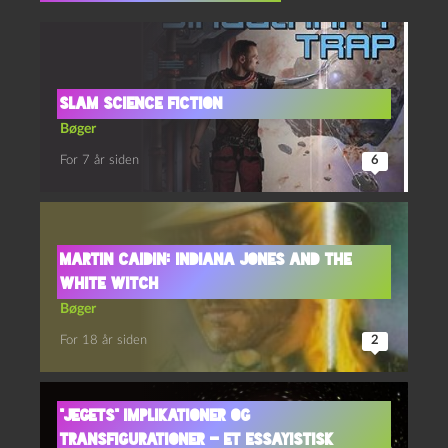
Slam Science Fiction
Bøger
For 7 år siden
6
Martin Caidin: Indiana Jones and the
White Witch
Bøger
For 18 år siden
2
“Jegets” implikationer og
transfigurationer – et essayistisk