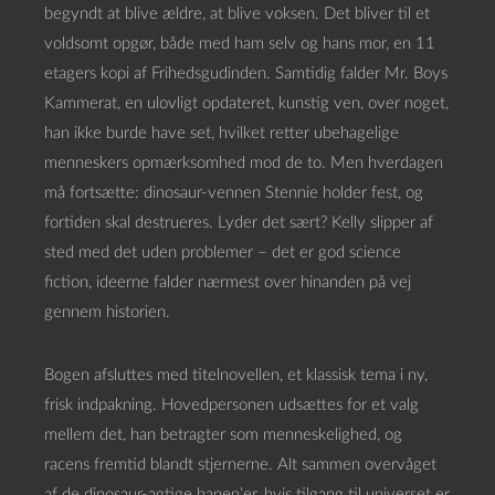
begyndt at blive ældre, at blive voksen. Det bliver til et
voldsomt opgør, både med ham selv og hans mor, en 11
etagers kopi af Frihedsgudinden. Samtidig falder Mr. Boys
Kammerat, en ulovligt opdateret, kunstig ven, over noget,
han ikke burde have set, hvilket retter ubehagelige
menneskers opmærksomhed mod de to. Men hverdagen
må fortsætte: dinosaur-vennen Stennie holder fest, og
fortiden skal destrueres. Lyder det sært? Kelly slipper af
sted med det uden problemer – det er god science
fiction, ideerne falder nærmest over hinanden på vej
gennem historien.
Bogen afsluttes med titelnovellen, et klassisk tema i ny,
frisk indpakning. Hovedpersonen udsættes for et valg
mellem det, han betragter som menneskelighed, og
racens fremtid blandt stjernerne. Alt sammen overvåget
af de dinosaur-agtige hanen’er, hvis tilgang til universet er