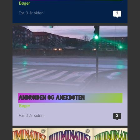
Bøger
For 3 år siden
1
Androiden og anekdoten
Bøger
For 3 år siden
3