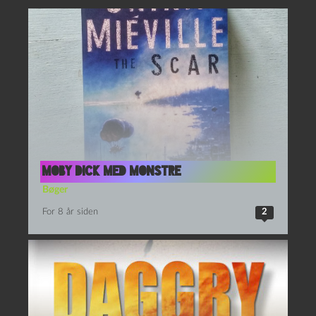
Moby Dick med monstre
Bøger
For 8 år siden
2