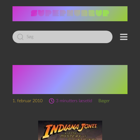
Led
efter:
J.W. Rintzler: Indiana
Jones and the Mysztery
of Mount Sinai
1. februar 2010
3 minutters læsetid
Bøger