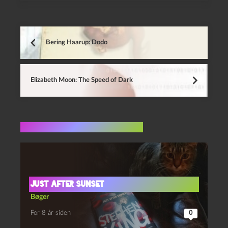
Bering Haarup: Dodo
Elizabeth Moon: The Speed of Dark
Flere indlæg i samme dur
Just After Sunset
Bøger
For 8 år siden
0