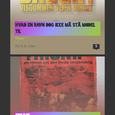
Hvad en ravn dog ikke må stå model
til
Bøger
For 8 år siden
5