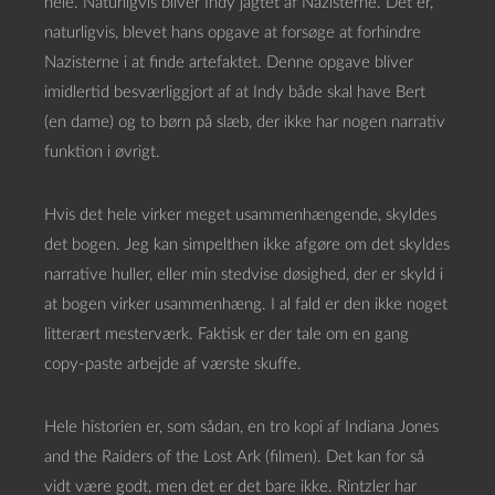
hele. Naturligvis bliver Indy jagtet af Nazisterne. Det er,
naturligvis, blevet hans opgave at forsøge at forhindre
Nazisterne i at finde artefaktet. Denne opgave bliver
imidlertid besværliggjort af at Indy både skal have Bert
(en dame) og to børn på slæb, der ikke har nogen narrativ
funktion i øvrigt.
Hvis det hele virker meget usammenhængende, skyldes
det bogen. Jeg kan simpelthen ikke afgøre om det skyldes
narrative huller, eller min stedvise døsighed, der er skyld i
at bogen virker usammenhæng. I al fald er den ikke noget
litterært mesterværk. Faktisk er der tale om en gang
copy-paste arbejde af værste skuffe.
Hele historien er, som sådan, en tro kopi af Indiana Jones
and the Raiders of the Lost Ark (filmen). Det kan for så
vidt være godt, men det er det bare ikke. Rintzler har