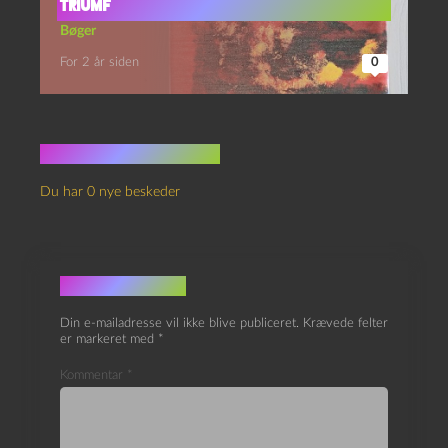
Triumf
Bøger
For 2 år siden
0
Ingen kommentarer
Du har 0 nye beskeder
Skriv et svar
Din e-mailadresse vil ikke blive publiceret.
Krævede felter
er markeret med
*
Kommentar
*