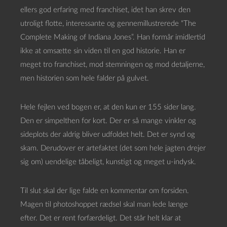
ellers god erfaring med franchiset, idet han skrev den
utroligt flotte, interessante og gennemillustrerede “The
Complete Making of Indiana Jones”. Han formår imidlertid
ikke at omsætte sin viden til en god historie. Han er
meget tro franchiset, mod stemningen og mod detaljerne,
men historien som hele falder på gulvet.
Hele fejlen ved bogen er, at den kun er 155 sider lang.
Den er simpelthen for kort. Der er så mange vinkler og
sideplots der aldrig bliver udfoldet helt. Det er synd og
skam. Derudover er artefaktet (det som hele jagten drejer
sig om) uendelige tåbeligt, kunstigt og meget u-indysk.
Til slut skal der lige falde en kommentar om forsiden.
Magen til photoshoppet rædsel skal man lede længe
efter. Det er rent forfærdeligt. Det står helt klar at