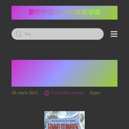
Led
efter:
Paul Stewart & Chris
Riddell:
Himmelstormeren
10. marts 2011
3 minutters læsetid
Bøger