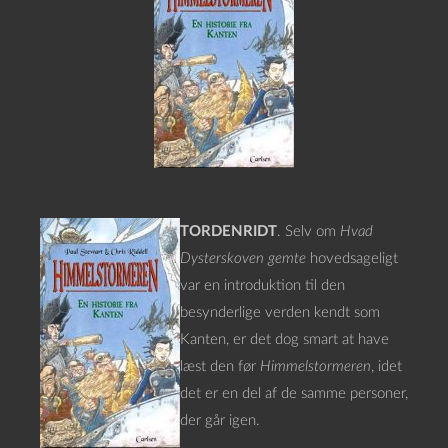
TORDENRIDT
. Selv om
Hvad
Dysterskoven gemte
hovedsageligt
var en introduktion til den
besynderlige verden kendt som
Kanten, er det dog smart at have
læst den før
Himmelstormeren
, idet
det er en del af de samme personer,
der går igen.