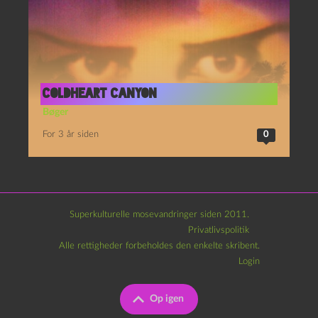
Coldheart Canyon
Bøger
For 3 år siden
0
Superkulturelle mosevandringer siden 2011.
Privatlivspolitik
Alle rettigheder forbeholdes den enkelte skribent.
Login
Op igen