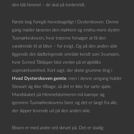
den blå himmel – de skal på tordenridt.
Første bog foregik hovedsageligt i Dysterskoven. Denne
gang møder læseren den mørkere og endnu mere dystre
Tusmørkeskoven, hvor træerne forsøger at få den
vandrende til at blive – for evigt. Og på den anden side
liggende det dødbringende område kendt som Svumpen,
hvor Screed Tåklipper blot venter på et øjebliks
uopmærksomhed. Kort sagt: der skete grumme ting i
Hvad Dysterskoven gemte
, men i denne omgang holder
Stewart sig ikke tilbage, så det er ikke for sarte sjæle.
Mandskabet på Himmelstormeren må kæmpe sig
igennem Tusmørkeskovens farer, og det er langt fra alle,
der slipper levende ud på den anden side.
Bissen er med andre ord skruet på. Det er stadig