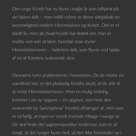
Den unge Kvisth har nu levet i nogle år som luftpirat på
sin faders skib – men indtil videre er deres slægtskab en
hemmelighed mellem Himmelulven og Kvisth. Det er et
hårdt liv, men alt, hvad Kvisth har drømt om. Han er
endda ved selv at lære, hvordan man styrer
Himmelstormeren – faderens skib, som flyver ved hjælp
af en af Kantens svævende sten.
Desværre lurer problemerne i horisonten. Da de mister en
værdifuld last, er det pludselig Kvisths skyld, at de står til
at miste Himmelstormeren. Men en mulig redning
kommer i en ny opgave – en opgave, som hele den
svævende by Sanctaphrax’ fremtid afhænger af, men som
er så farlig, at ingen er vendt levende tilbage i mange år.
De skal finde det sagnomspundne tordenrav, som er så
tungt, at det tynger byen ned, så den ikke forsvinder op i