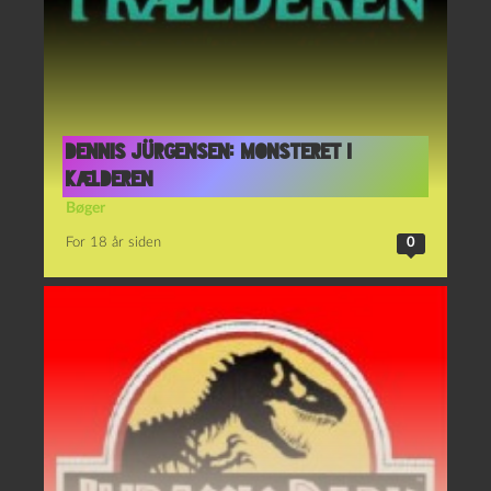
Dennis Jürgensen: Monsteret i
kælderen
Bøger
For 18 år siden
0