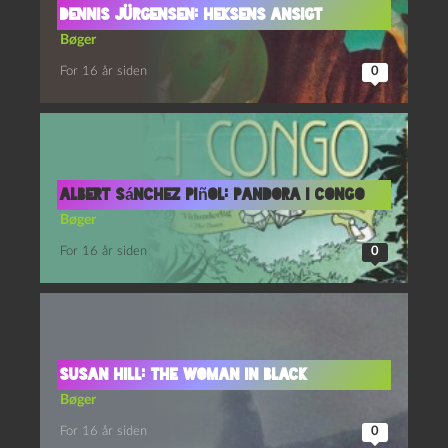
Dennis Jürgensen: Heksens Ansigt
Bøger
For 16 år siden
0
Albert Sánchez Piñol: Pandora i Congo
Bøger
For 16 år siden
0
Susan Hill: The Woman in Black
Bøger
For 16 år siden
0