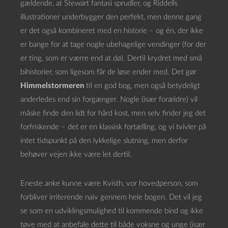
gældende, at Stewart fantasi sprudler, og Riddells
illustrationer underbygger den perfekt, men denne gang
er det også kombineret med en historie – og én, der ikke
er bange for at tage nogle ubehagelige vendinger (for der
er ting, som er værre end at dø). Dertil krydret med små
bihistorier, som ligesom får de løse ender med. Det gør
Himmelstormeren
til en god bog, men også betydeligt
anderledes end sin forgænger. Nogle (især forældre) vil
måske finde den lidt for hård kost, men selv finder jeg det
forfriskende – det er en klassisk fortælling, og vi tvivler på
intet tidspunkt på den lykkelige slutning, men derfor
behøver vejen ikke være let dertil.
Eneste anke kunne være Kvisth, vor hovedperson, som
forbliver irriterende naiv gennem hele bogen. Det vil jeg
se som en udviklingsmulighed til kommende bind og ikke
tøve med at anbefale dette til både voksne og unge (især