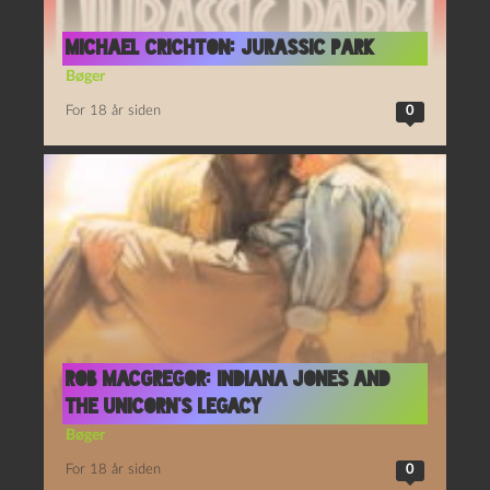
Michael Crichton: Jurassic Park
Bøger
For 18 år siden
0
Rob MacGregor: Indiana Jones and
the Unicorn’s Legacy
Bøger
For 18 år siden
0