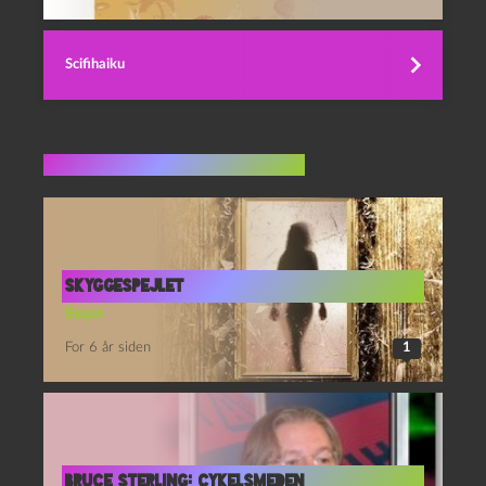
Scifihaiku
Flere indlæg i samme dur
Skyggespejlet
Bøger
For 6 år siden
1
Bruce Sterling: Cykelsmeden