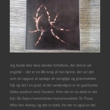
Jeg burde ikke læse danske forfattere, der skriver på
engelsk – der er en lille krog af min hjerne, der ser det
som sin opgave at opdage de sproglige og grammatiske
fejl, og det i en grad, så der sandynligvis er en god bunke
falske positive med i bunken. Men der er nu altså en del
fejl i Bo Sejers humoristiske horrornovelette To Those
Who Are Asleep, og det er træls, for der er også en del