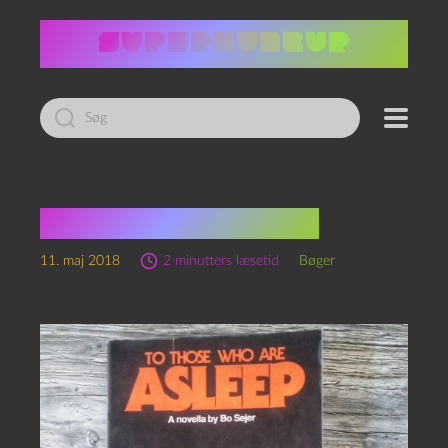
Led
efter:
Til de sløve padder
11. maj 2018
2 minutters læsetid
Bøger