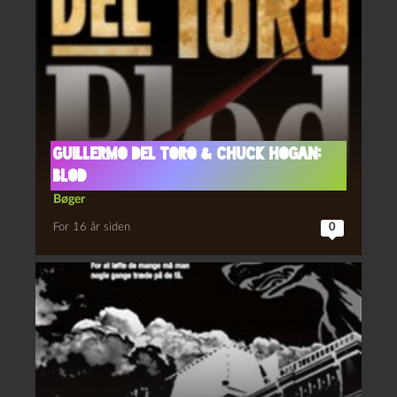
Guillermo del Toro & Chuck Hogan:
Blod
Bøger
For 16 år siden
0