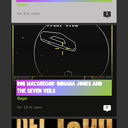
Bøger
For 8 år siden
1
Rob MacGregor: Indiana Jones and
the Seven Veils
Bøger
For 18 år siden
0