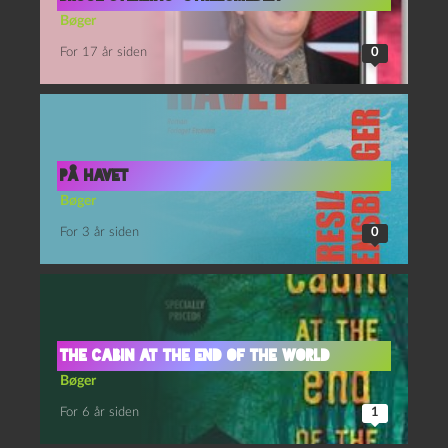
Bøger
For 17 år siden
0
På havet
Bøger
For 3 år siden
0
The Cabin at the End of the World
Bøger
For 6 år siden
1