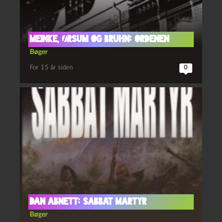
Meinke, Ørsum og Bruhn: Ordenen
Bøger
For 15 år siden
0
Dan Abnett: Sabbat Martyr
Bøger