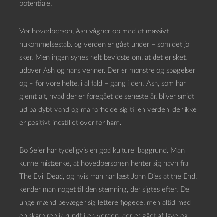
potentiale.
Vor hovedperson, Ash vågner op med et massivt
hukommelsestab, og verden er gået under – som det jo
sker. Men ingen synes helt bevidste om, at det er sket,
udover Ash og hans venner. Der er monstre og spøgelser
og – for vore helte, i al fald – gang i den. Ash, som har
glemt alt, hvad der er foregået de seneste år, bliver smidt
ud på dybt vand og må forholde sig til en verden, der ikke
er positivt indstillet over for ham.
Bo Sejer har tydeligvis en god kulturel baggrund. Man
kunne mistænke, at hovedpersonen henter sig navn fra
The Evil Dead, og hvis man har læst John Dies at the End,
kender man noget til den stemning, der sigtes efter. De
unge mænd bevæger sig lettere fjogede, men altid med
en skarp replik rundt i en verden, der er gået af lave og