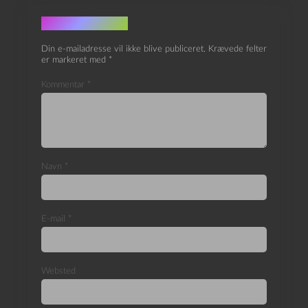
Skriv et svar
Din e-mailadresse vil ikke blive publiceret.
Krævede felter
er markeret med
*
Kommentar
*
Navn
*
E-mail
*
Websted