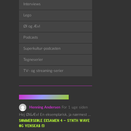
Interviews
Lego
Øl og Ævl
Podcasts
Superkultur-podcasten
Tegneserier
TV- og streaming-serier
Fra kommentarsporet
Henning Andersen
For 1 uge siden
Hej Øl&Ævl En eksemplarisk, ja nærmest yndefuld, afslutning på SOMMERSKOLEN.…
Sommerskole Eksamen 4 – Synth Wave
og Venskab (1)