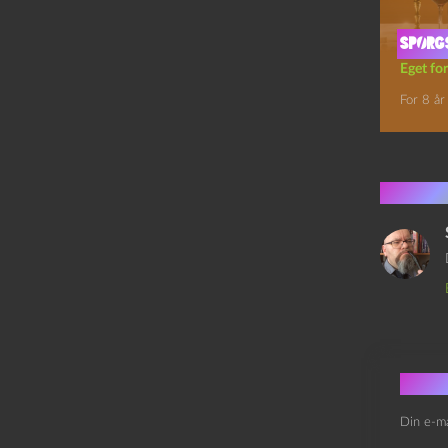
Spørg
Eget for
For 8 år
1 kom
Skri
Din e-ma