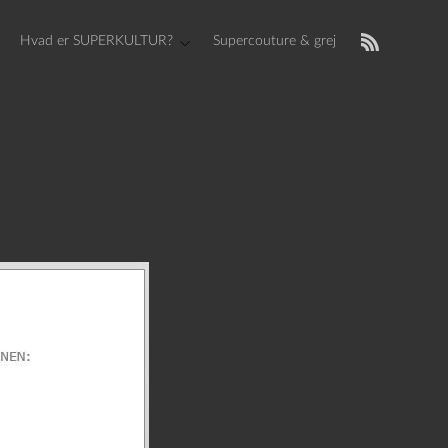
Hvad er SUPERKULTUR?
Supercouture & grej