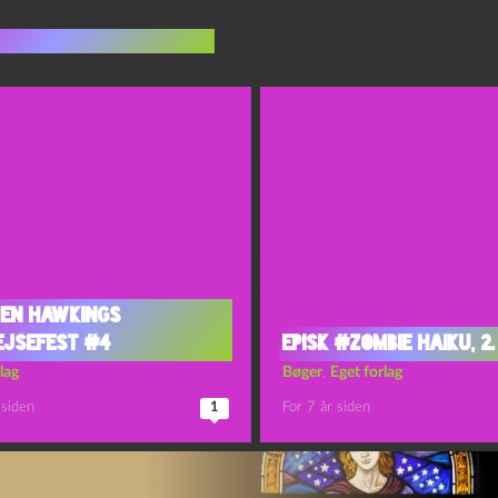
indlæg i samme dur
hen Hawkings
ejsefest #4
Episk #zombie haiku, 2.
lag
Bøger
,
Eget forlag
 siden
1
For 7 år siden