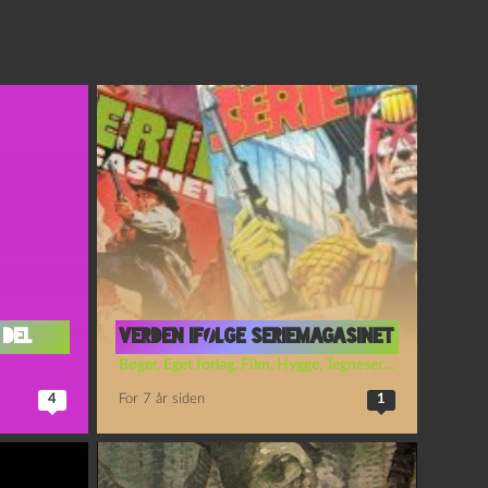
 del
VERDEN IFØLGE SERIEMAGASINET
Bøger
,
Eget forlag
,
Film
,
Hygge
,
Tegneserier
4
For 7 år siden
1