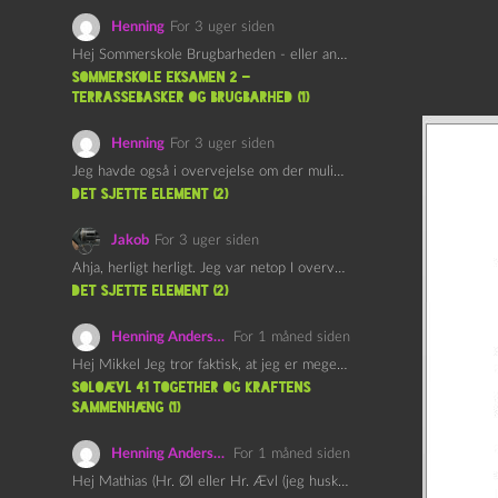
Henning
For 3 uger siden
Hej Sommerskole Brugbarheden - eller anvendeligheden - af "Øl&Ævl" er…
Sommerskole Eksamen 2 –
Terrassebasker og Brugbarhed (1)
Henning
For 3 uger siden
Jeg havde også i overvejelse om der muligvis kunne være…
det sjette element (2)
Jakob
For 3 uger siden
Ahja, herligt herligt. Jeg var netop I overvejelser om at…
det sjette element (2)
Henning Andersen
For 1 måned siden
Hej Mikkel Jeg tror faktisk, at jeg er meget enig…
Soloævl 41 Together og Kraftens
Sammenhæng (1)
Henning Andersen
For 1 måned siden
Hej Mathias (Hr. Øl eller Hr. Ævl (jeg husker ikke…