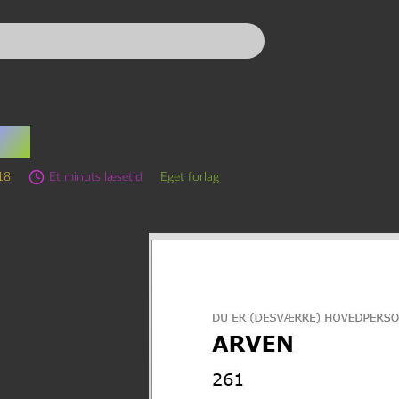
en
18
Et minuts læsetid
Eget forlag