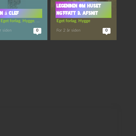
Legenden om Huset
n á clef
Ng’Ffatt 3. afsnit
,
Eget forlag
,
Hygge
,
TV- og streaming-serier
Eget forlag
,
Hygge
r siden
0
For 2 år siden
0