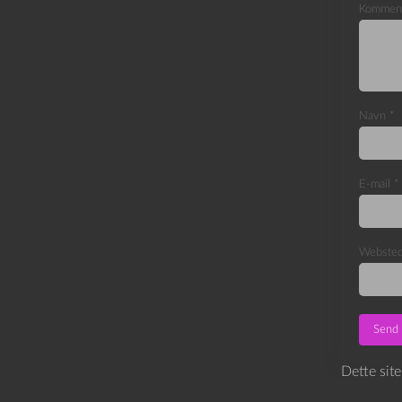
Kommen
Navn
*
E-mail
*
Webste
Dette sit