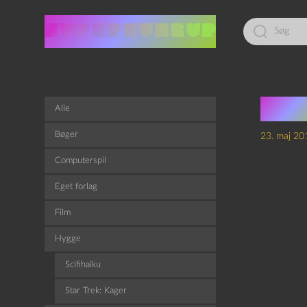
Led
efter:
Arv
Alle
Bøger
23. maj 20
Computerspil
Eget forlag
Film
Hygge
Scifihaiku
Star Trek: Kager