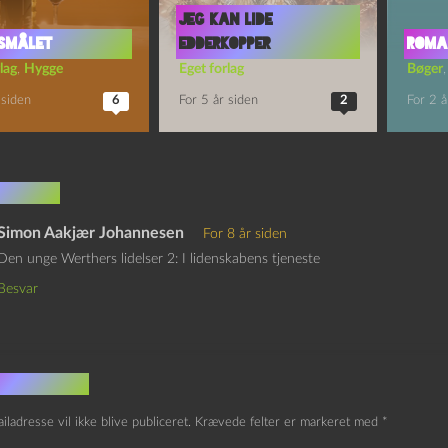
Jeg kan lide
smålet
edderkopper
Roma
lag
,
Hygge
Eget forlag
Bøger
 siden
6
For 5 år siden
2
For 2 å
mentar
Simon Aakjær Johannesen
For 8 år siden
Den unge Werthers lidelser 2: I lidenskabens tjeneste
Besvar
v et svar
iladresse vil ikke blive publiceret.
Krævede felter er markeret med
*