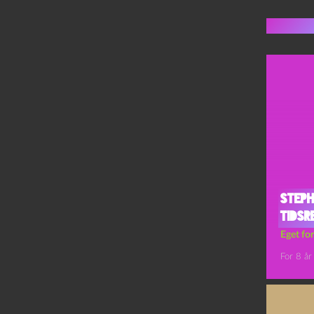
Flere 
Step
tidsr
Eget for
For 8 år