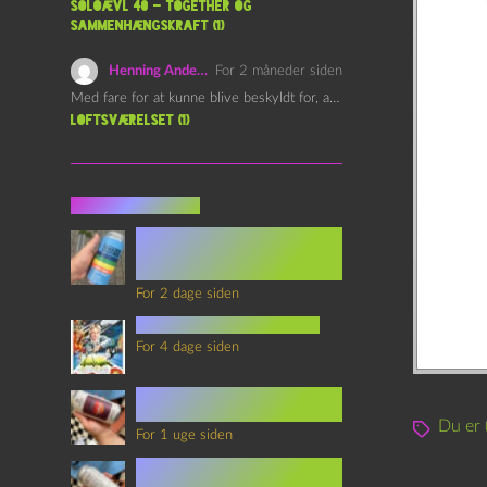
Soloævl 40 – Together og
sammenhængskraft (1)
Henning Andersen
For 2 måneder siden
Med fare for at kunne blive beskyldt for, at være…
Loftsværelset (1)
Seneste indlæg
Episode 360 – VHS Fast
Forward og
Notérgranater
For 2 dage siden
youtubes lyksaligheder
For 4 dage siden
Sommerskole Eksamen 4 –
Synth Wave og Venskab
Du er
For 1 uge siden
Sommerskole Eksamen 3 –
Synth Wave og Solipsisme