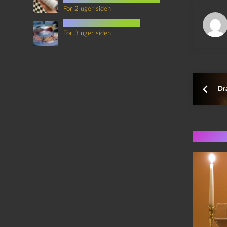
For 2 uger siden
mad i science fiction
For 3 uger siden
Dr
Flere 