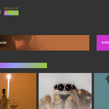
Skrevet af
Janus
acula
Scifi
indlæg i samme dur