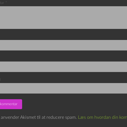
tar
*
d
e anvender Akismet til at reducere spam.
Læs om hvordan din kom