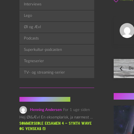
Interviews
Lego
Øl og Ævl
Podcasts
Superkultur-podcasten
Tegneserier
De
TV- og streaming-serier
Flere 
Fra kommentarsporet
Henning Andersen
For 1 uge siden
Hej Øl&Ævl En eksemplarisk, ja nærmest yndefuld, afslutning på SOMMERSKOLEN.…
Sommerskole Eksamen 4 – Synth Wave
og Venskab (1)