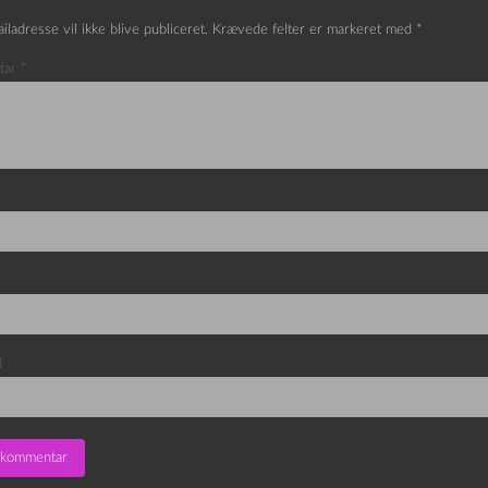
iladresse vil ikke blive publiceret.
Krævede felter er markeret med
*
tar
*
d