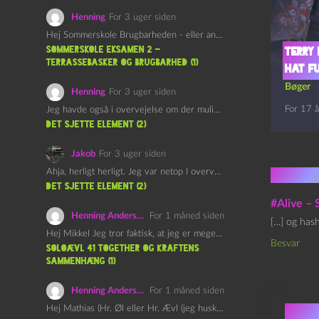
Henning
For 3 uger siden
Hej Sommerskole Brugbarheden - eller anvendeligheden - af "Øl&Ævl" er…
Sommerskole Eksamen 2 –
Terry 
Terrassebasker og Brugbarhed (1)
hat f
Bøger
Henning
For 3 uger siden
For 17 å
Jeg havde også i overvejelse om der muligvis kunne være…
det sjette element (2)
Jakob
For 3 uger siden
Ahja, herligt herligt. Jeg var netop I overvejelser om at…
1 kom
det sjette element (2)
#Alive 
Henning Andersen
For 1 måned siden
[…] og has
Hej Mikkel Jeg tror faktisk, at jeg er meget enig…
Besvar
Soloævl 41 Together og Kraftens
Sammenhæng (1)
Henning Andersen
For 1 måned siden
Skri
Hej Mathias (Hr. Øl eller Hr. Ævl (jeg husker ikke…