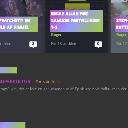
Edgar Allan Poe:
Pratchett: En
Samlede fortællinger
Steph
uld af himmel
1-2
Rott
Bøger
Bøger
r siden
3
For 18 år siden
0
For 17 
mentar
– SUPERKULTUR
For 6 år siden
htags? Nej, det er ikke en genudsendelse af Episk #zombie haiku, men der
v et svar