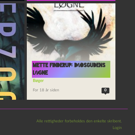
Mette Finderup: Dødsgudens
løgne
Bøger
For 18 år siden
0
Alle rettigheder forbeholdes den enkelte skribent.
Login