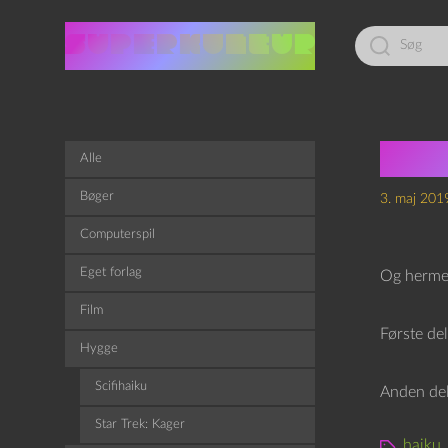
Led
efter:
Epis
Alle
Bøger
3. maj 201
Computerspil
Eget forlag
Og hermed
Film
Første de
Hygge
Scifihaiku
Anden de
Star Trek: Kager
haiku