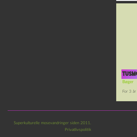
Tusm
Bøger
For 3 år
Superkulturelle mosevandringer siden 2011.
Privatlivspolitik