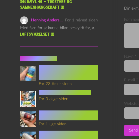
Soloævl 40 – Together og
sammenhængskraft (1)
Din e-ma
Kommen
Henning Andersen
For 1 måned siden
Med fare for at kunne blive beskyldt for, at være…
Loftsværelset (1)
Navn
*
Seneste indlæg
Episode 360 – VHS Fast
Forward og
Notérgranater
E-mail
*
For 23 timer siden
youtubes lyksaligheder
For 3 dage siden
Webste
Sommerskole Eksamen 4 –
Synth Wave og Venskab
For 1 uge siden
Sommerskole Eksamen 3 –
Synth Wave og Solipsisme