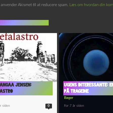
e anvender Akismet til at reducere spam.
Læs om hvordan din kom
indlæg i samme dur
angaa Jensen:
Ugens interessante: E
lastro
på tragedie
Bøger
r siden
0
For 7 år siden