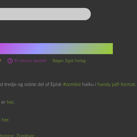
k #zombie haiku, 3. del
9
Et minuts læsetid
Bøger
,
Eget forlag
 tredje og sidste del af Episk
#zombie
haiku i
handy pdf-format
.
l er
her
.
l
her
.
,
horror
,
Zombier