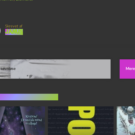
Skrevet af
Janus
 søvnløse
Mere b
indlæg i samme dur