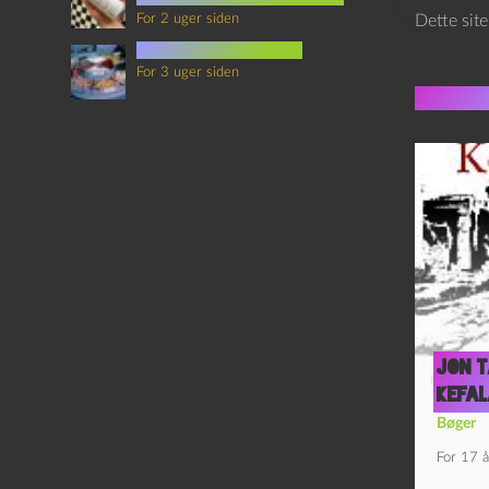
For 2 uger siden
Dette sit
mad i science fiction
For 3 uger siden
Flere 
Jon T
Kefa
Bøger
For 17 å