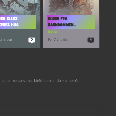
en Elboz:
Bøger fra
ernes hus
barndommen…
Bøger
år siden
0
For 7 år siden
4
imod en koreansk zombiefilm, der er dukker op på […]