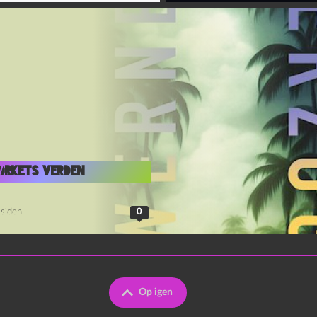
ørkets verden
 siden
0
Op igen