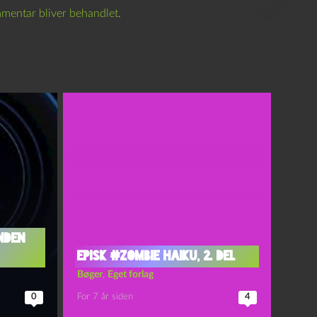
mentar bliver behandlet
.
nden
Episk #zombie haiku, 2. del
Bøger
,
Eget forlag
0
For 7 år siden
4