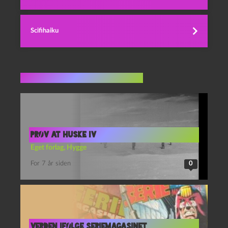
Scifihaiku
Flere indlæg i samme dur
Prøv at huske IV
Eget forlag
,
Hygge
For 7 år siden
0
VERDEN IFØLGE SERIEMAGASINET