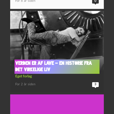
For 8 år siden
0
Verden er af lave – en historie fra
det virkelige liv
Eget forlag
For 2 år siden
3