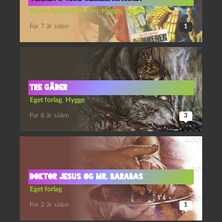
Bøger
,
Eget forlag
,
Film
,
Hygge
,
Tegneserier
For 7 år siden
1
Tre gåder
Eget forlag
,
Hygge
For 8 år siden
3
Doktor Jesus og Mr. Barabas
Eget forlag
For 2 år siden
1