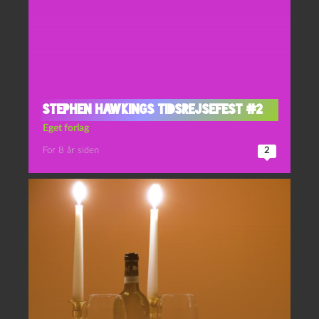
Stephen Hawkings tidsrejsefest #2
Eget forlag
For 8 år siden
2