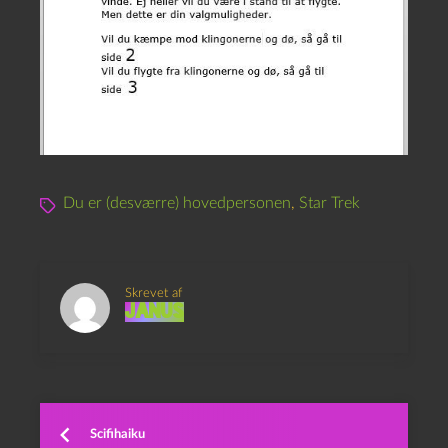
Du er (desværre) hovedpersonen
,
Star Trek
Skrevet af
Janus
Scifihaiku