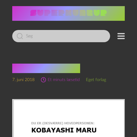
Led
efter:
Kobayashi Maru
7. juni 2018
Et minuts læsetid
Eget forlag