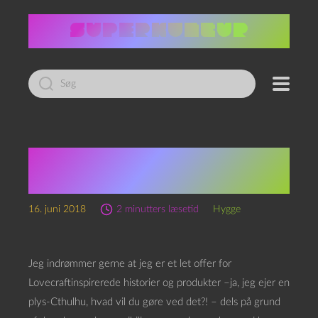
Led
efter:
Ïa! Ïa! Cthulhu errare
est!
16. juni 2018
2 minutters læsetid
Hygge
Jeg indrømmer gerne at jeg er et let offer for
Lovecraftinspirerede historier og produkter –ja, jeg ejer en
plys-Cthulhu, hvad vil du gøre ved det?! – dels på grund