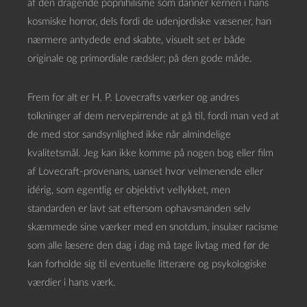
af den dragende popnihilisme som danner kernen i hans
kosmiske horror, dels fordi de udenjordiske væsener, han
nærmere antydede end skabte, visuelt set er både
originale og primordiale rædsler; på den gode måde.
Frem for alt er H. P. Lovecrafts værker og andres
tolkninger af dem nervepirrende at gå til, fordi man ved at
de med stor sandsynlighed ikke når almindelige
kvalitetsmål. Jeg kan ikke komme på nogen bog eller film
af Lovecraft-provenans, uanset hvor velmenende eller
idérig, som egentlig er objektivt vellykket, men
standarden er lavt sat eftersom ophavsmanden selv
skæmmede sine værker med en snotdum, insulær racisme
som alle læsere den dag i dag må tage livtag med før de
kan forholde sig til eventuelle litterære og psykologiske
værdier i hans værk.