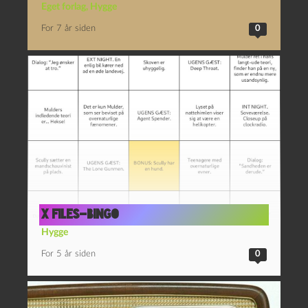
Eget forlag
,
Hygge
For 7 år siden
0
X Files-bingo
Hygge
For 5 år siden
0