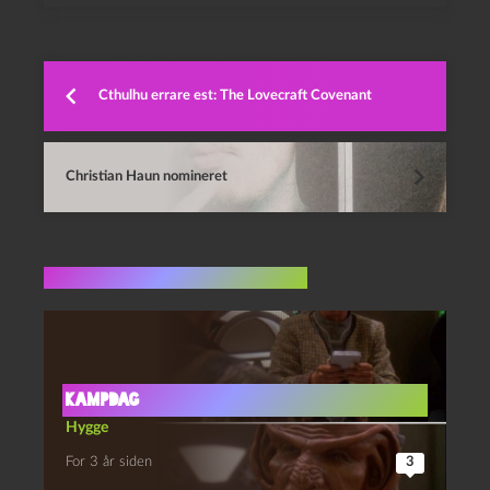
Cthulhu errare est: The Lovecraft Covenant
Christian Haun nomineret
Flere indlæg i samme dur
Kampdag
Hygge
For 3 år siden
3