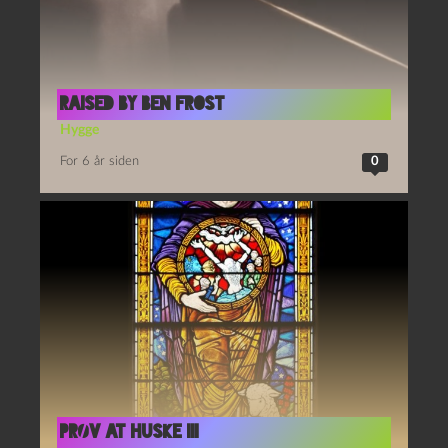
Raised by Ben Frost
Hygge
For 6 år siden
0
PRØV AT HUSKE III