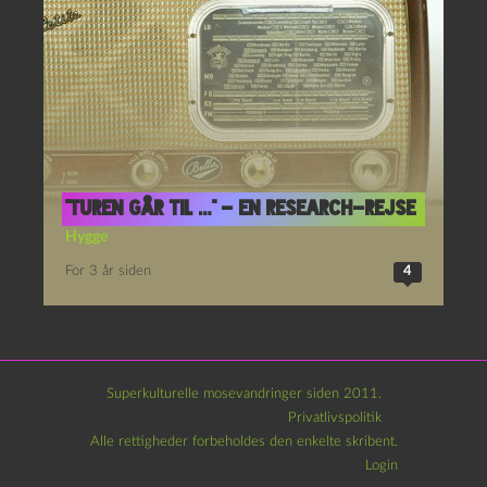
“Turen går til …” – en research-rejse
Hygge
For 3 år siden
4
Superkulturelle mosevandringer siden 2011.
Privatlivspolitik
Alle rettigheder forbeholdes den enkelte skribent.
Login