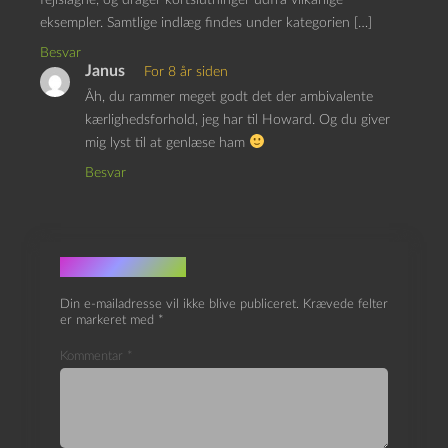
fejlslagne, og drager kortslutninger udfra vilkårlige
eksempler. Samtlige indlæg findes under kategorien […]
Besvar
Janus
For 8 år siden
Åh, du rammer meget godt det der ambivalente
kærlighedsforhold, jeg har til Howard. Og du giver
mig lyst til at genlæse ham
Besvar
Skriv et svar
Din e-mailadresse vil ikke blive publiceret.
Krævede felter
er markeret med
*
Kommentar
*