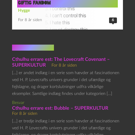
Giftig fandom
Hygge
For 8 år siden
6
3 kommentarer
Cthulhu errare est: The Lovecraft Covenant –
SUPERKULTUR
For 8 år siden
[…] er andet indlæg i en serie som hævder at fascinationen
ved H. P. Lovecrafts univers grunder i det ufærdige og
fejlslagne, og drager kortslutninger udfra vilkårlige
eksempler. Samtlige indlæg findes under kategorien […]
Besvar
Cthulhu errare est: Bubble – SUPERKULTUR
For 8 år siden
[…] er tredje indlæg i en serie som hævder at fascinationen
ved H. P. Lovecrafts univers grunder i det ufærdige og