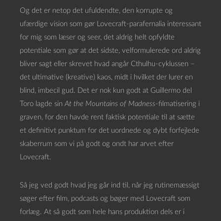
Og det er netop det ufuldendte, den korrupte og
ufærdige vision som gør Lovecraft-parafernalia interessant
for mig som læser og seer, det aldrig helt opfyldte
potentiale som gør at det sidste, velformulerede ord aldrig
bliver sagt eller skrevet hvad angår Cthulhu-cyklussen –
det ultimative (kreative) kaos, midt i hvilket der lurer en
blind, imbecil gud. Det er nok kun godt at Guillermo del
Toro lagde sin
At the Mountains of Madness
-filmatisering i
graven, for den havde rent faktisk potentiale til at sætte
et definitivt punktum for det uordnede og dybt forfejlede
skaberrum som vi på godt og ondt har arvet efter
Lovecraft.
Så jeg ved godt hvad jeg går ind til, når jeg rutinemæssigt
søger efter film, podcasts og bøger med Lovecraft som
forlæg. At så godt som hele hans produktion dels er i