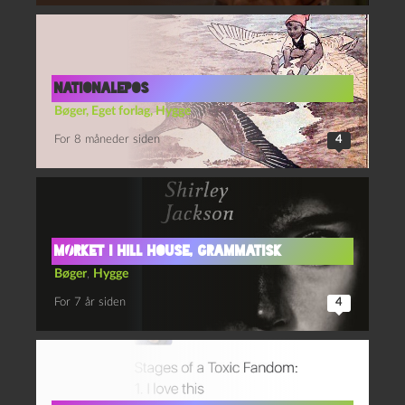
nationalepos
Bøger
,
Eget forlag
,
Hygge
For 8 måneder siden
4
Mørket i Hill House, grammatisk
Bøger
,
Hygge
For 7 år siden
4