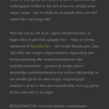
mellemgaard, hvilket er lidt som at lave en utroligt smuk
statue i smør – det er måske let at arbejde med, men det
holder ikke i det lange løb).
Men det var nu rart at se i ugens Weekendavisen, at
bogen ikke er gået helt upåagtet hen – Haun er nemlig
nomineret til
Bukdahls Bet
– den smalle litteraturpris. Den
“går efter den meget, meget ekslusive digtsamling eller
kortprosasamling eller eksperimentalroman eller
hybridhvadsomhelst – grundet de øvrige prisers
almindelige poesidiskrimination kan enhver digtsamling nu
om stunder gå for at være meget, megetmgeget
eksklusiv”, så det er ikke den bestsellerliste, hvor jeg gerne
så den, men det er da noget.
BONUSFAKTUM: Hvis man tjekker avisdatabasen