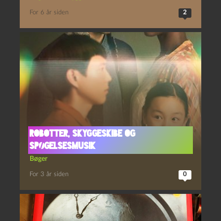
For 6 år siden
2
Robotter, skyggeskibe og
spøgelsesmusik
Bøger
For 3 år siden
0