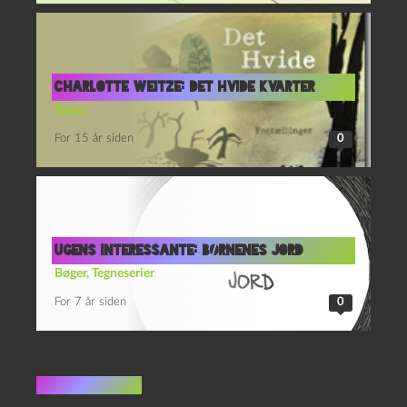
Charlotte Weitze: Det hvide kvarter
Bøger
For 15 år siden
0
Ugens interessante: Børnenes jord
Bøger
,
Tegneserier
For 7 år siden
0
1 kommentar