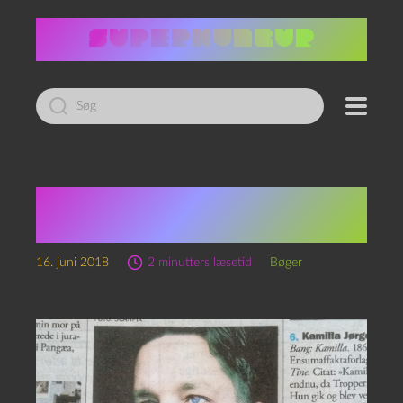
Led
efter:
Christian Haun
nomineret
16. juni 2018
2 minutters læsetid
Bøger