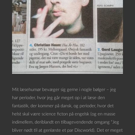
Mit læsehumør bevæger sig gerne i nogle bølger – jeg
har perioder, hvor jeg går meget op i at læse den
fantastik, der kommer på dansk, og perioder, hvor det
helst skal være science ficton på engelsk (og en masse
indimellem, deriblandt en tilbagevendende omgang “Jeg
bliver nødt til at genlæste et par Discworld). Det er meget