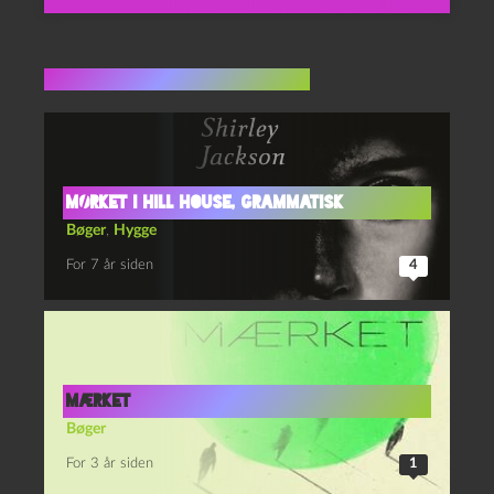
Flere indlæg i samme dur
Mørket i Hill House, grammatisk
Bøger
,
Hygge
For 7 år siden
4
Mærket
Bøger
For 3 år siden
1