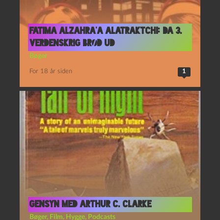
Fatima Alzahra’a Alatraktchi: Da 3.
verdenskrig brød ud
Bøger
For 18 år siden
1
Gensyn med Arthur C. Clarke
Bøger
,
Film
,
Hygge
,
Podcasts