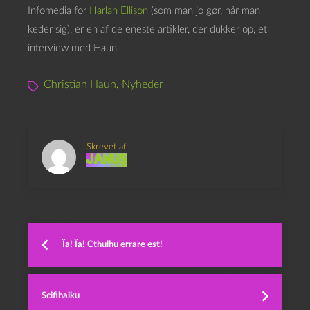
Infomedia for
Harlan Ellison
(som man jo gør, når man
keder sig), er en af de eneste artikler, der dukker op, et
interview med Haun.
Christian Haun
,
Nyheder
Skrevet af
Janus
Ïa! Ïa! Cthulhu errare est!
Scifihaiku