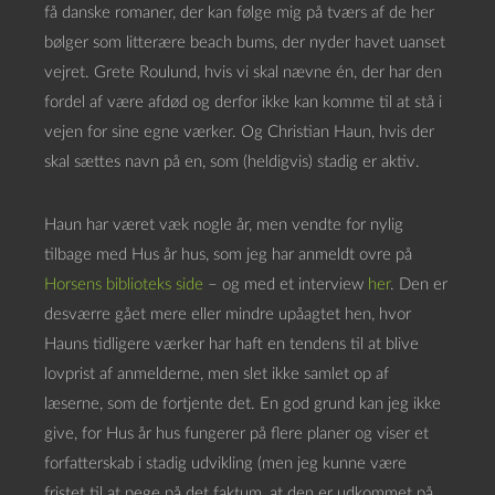
få danske romaner, der kan følge mig på tværs af de her
bølger som litterære beach bums, der nyder havet uanset
vejret. Grete Roulund, hvis vi skal nævne én, der har den
fordel af være afdød og derfor ikke kan komme til at stå i
vejen for sine egne værker. Og Christian Haun, hvis der
skal sættes navn på en, som (heldigvis) stadig er aktiv.
Haun har været væk nogle år, men vendte for nylig
tilbage med Hus år hus, som jeg har anmeldt ovre på
Horsens biblioteks side
– og med et interview
her
. Den er
desværre gået mere eller mindre upåagtet hen, hvor
Hauns tidligere værker har haft en tendens til at blive
lovprist af anmelderne, men slet ikke samlet op af
læserne, som de fortjente det. En god grund kan jeg ikke
give, for Hus år hus fungerer på flere planer og viser et
forfatterskab i stadig udvikling (men jeg kunne være
fristet til at pege på det faktum, at den er udkommet på