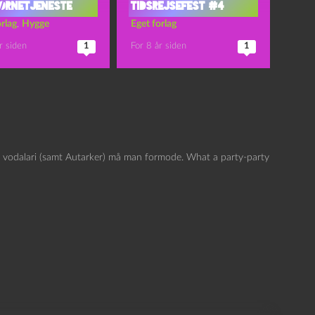
JØRNETJENESTE
tidsrejsefest #4
rlag
,
Hygge
Eget forlag
r siden
1
For 8 år siden
1
re og vodalari (samt Autarker) må man formode. What a party-party