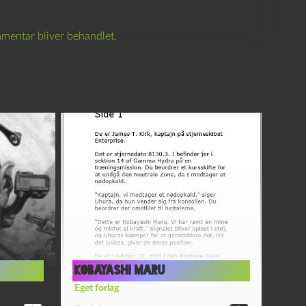
mentar bliver behandlet
.
Kobayashi Maru
Eget forlag