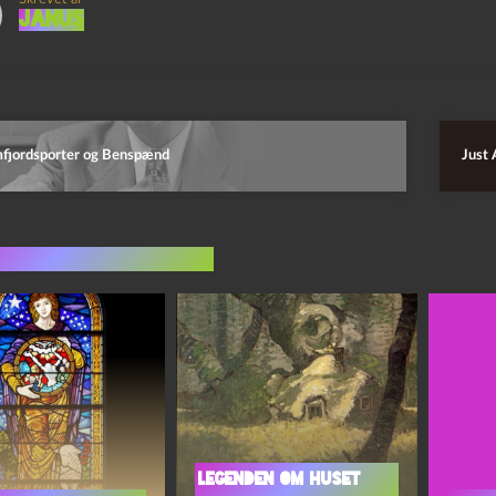
Janus
mfjordsporter og Benspænd
Just 
indlæg i samme dur
Legenden om Huset