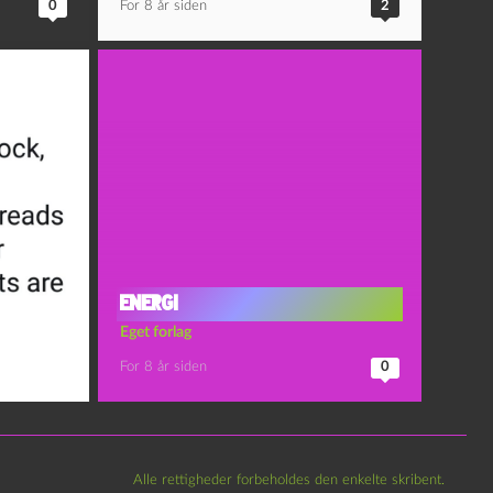
0
For 8 år siden
2
Energi
Eget forlag
For 8 år siden
0
Alle rettigheder forbeholdes den enkelte skribent.