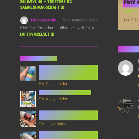
Soloævl 40 – Together og
PRØV A
sammenhængskraft (1)
Eget for
Henning Andersen
For 2 måneder siden
For 7 år
Med fare for at kunne blive beskyldt for, at være…
Loftsværelset (1)
2 kom
Seneste indlæg
Episode 360 – VHS Fast
Forward og
Notérgranater
For 2 dage siden
youtubes lyksaligheder
For 4 dage siden
Sommerskole Eksamen 4 –
Synth Wave og Venskab
For 1 uge siden
Sommerskole Eksamen 3 –
Synth Wave og Solipsisme