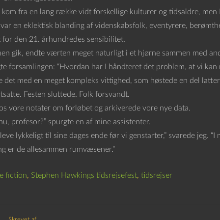
kom fra en lang række vidt forskellige kulturer og tidsaldre, me
var en eklektisk blanding af videnskabsfolk, eventyrere, berømthed
t for den 21. århundredes sensibilitet.
en gik, endte værten meget naturligt i et hjørne sammen med andr
te forsamlingen: “Hvordan har I håndteret det problem, at vi kan r
 det med en meget kompleks vittighed, som høstede en del latter
tsatte. Festen sluttede. Folk forsvandt.
 os vore notater om forløbet og arkiverede vore nye data.
u, profesor?” spurgte en af mine assistenter.
eve lykkeligt til sine dages ende før vi genstarter,” svarede jeg. “
g er de allesammen rumvæsener.”
e fiction
,
Stephen Hawkings tidsrejsefest
,
tidsrejser
Skrevet af