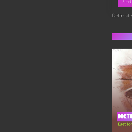
Dette sit
Flere 
Dokto
Eget for