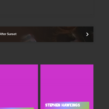
After Sunset
Stephen Hawkings