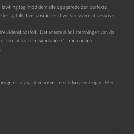
n Hawking tog imod dem alle og agerede den perfekte
er og folk, hvis positioner i livet var svære at beskrive
e videnskabsfolk. Det eneste skår i stemningen var, da
isikere at leve i en simulation?” – men nogen
.
I morgen tror jeg, at vi prøver med tidsrejsende igen. Men