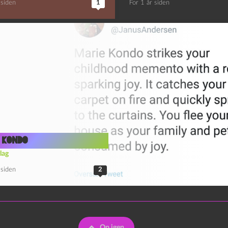
 siden
1
For 1 år siden
 Kondo
lag
 siden
2
Op igen