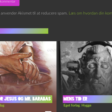
e anvender Akismet til at reducere spam.
Læs om hvordan din kom
indlæg i samme dur
r Jesus og Mr. Barabas
Mens tid er
lag
Eget forlag
,
Hygge