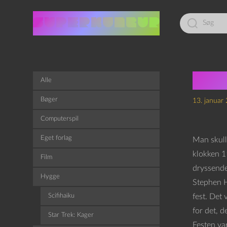
Led
efter:
Ste
Alle
Bøger
13. januar
Computerspil
Eget forlag
Man skulle
klokken 11
Film
dryssende 
Hygge
Stephen H
Scifihaiku
fest. Det
for det, de
Star Trek: Kager
Festen va