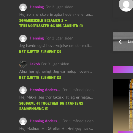
Henning
For 3 uger siden
Hej Sommerskole Brugbarheden - eller anvendeligheden - af "Øl&Ævl" er…
Sommerskole Eksamen 2 –
Terrassebasker og Brugbarhed (1)
Henning
For 3 uger siden
Li
Jeg havde også i overvejelse om der muligvis kunne være…
det sjette element (2)
Jakob
For 3 uger siden
Flere 
Ahja, herligt herligt. Jeg var netop I overvejelser om at…
det sjette element (2)
Henning Andersen
For 1 måned siden
Hej Mikkel Jeg tror faktisk, at jeg er meget enig…
Soloævl 41 Together og Kraftens
Sammenhæng (1)
Henning Andersen
For 1 måned siden
Hej Mathias (Hr. Øl eller Hr. Ævl (jeg husker ikke…