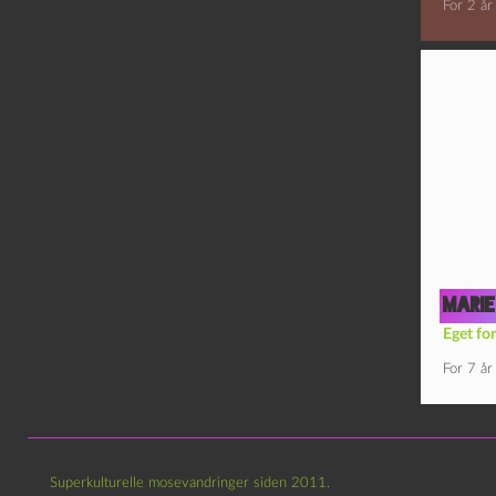
For 2 år
Marie
Eget for
For 7 år
Superkulturelle mosevandringer siden 2011.