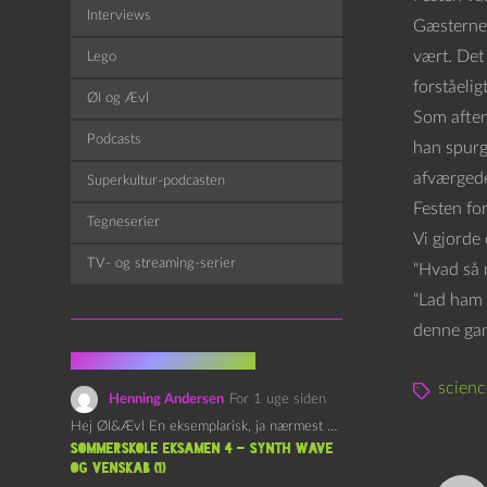
Interviews
Gæsterne 
vært. Det 
Lego
forståelig
Øl og Ævl
Som aften
Podcasts
han spurg
afværgede
Superkultur-podcasten
Festen for
Tegneserier
Vi gjorde
TV- og streaming-serier
“Hvad så n
“Lad ham l
denne gan
Fra kommentarsporet
scienc
Henning Andersen
For 1 uge siden
Hej Øl&Ævl En eksemplarisk, ja nærmest yndefuld, afslutning på SOMMERSKOLEN.…
Sommerskole Eksamen 4 – Synth Wave
og Venskab (1)