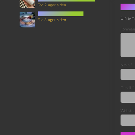
For 2 uger siden
Skri
mad i science fiction
Din e-ma
For 3 uger siden
Kommen
Navn
*
E-mail
*
Webste