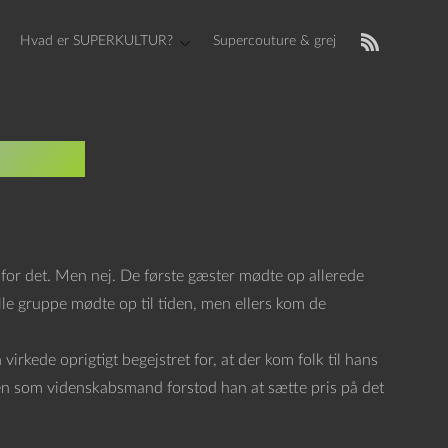
Hvad er SUPERKULTUR?
Supercouture & grej
st #5
r for det. Men nej. De første gæster mødte op allerede
ille gruppe mødte op til tiden, men ellers kom de
kede oprigtigt begejstret for, at der kom folk til hans
 men som videnskabsmand forstod han at sætte pris på det