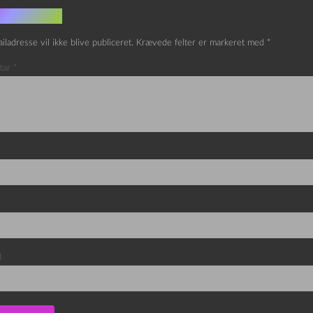
v et svar
iladresse vil ikke blive publiceret.
Krævede felter er markeret med
*
tar
*
d