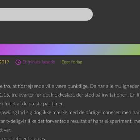
phen Hawkings tidsrejsefe
 2019
Et minuts læsetid
Eget forlag
 tro, at tidsrejsende ville være punktlige. De har alle mulighede
.15, tre kvarter før det klokkeslæt, der stod på invitationen. En l
i løbet af de næste par timer.
awking lod sig dog ikke mærke med de dårlige manerer, men han vir
 var tydeligvis ikke det forventede resultat af hans eksperiment,
t var.
r en ubetinget succes.