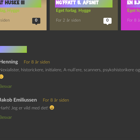
T HUSKE III
Ng’Ffatt 5. afsnit
EN B
lag
,
Hygge
Eget forlag
,
Hygge
Eget fo
 siden
0
For 2 år siden
0
For 8 å
mentarer
Henning
For 8 år siden
Nexialister, historickere, initialere, A-null’ere, scanners, psykohistorike
Besvar
Jakob Emiliussen
For 8 år siden
Harh! Jeg er vild med det!
Besvar