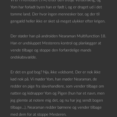
Vi er i Fremtiden (TM) efter den tredje verdenskrig, og
Yom har forladt byen han er født i, og er draget ud i det
tomme land. Der hvor ingen mennesker bor, og der til
gengæld heller ikke er sket så meget ulykker efter krigen.
Der støder han på androiden Nearaman Multifunction 18.
Han er undsluppet Mesterens kontrol og planlægger at
vende tilbage og stoppe den forfærdelige mands
ondskabsvælde.
Er det en god bog? Nja, ikke voldsomt. Der er nok ikke
kød nok på. Vi møder Yom, han møder Nearaman, de
redder en pige fra slavehandlere, som vender tilbage om
natten og kidnapper Yom og Pigen (hun har et navn, men
jeg glemte at notere mig det, og nu har jeg sendt bogen
tilbage…), Nearaman redder børnene og vender tilbage
med dem for at stoppe Mesteren.