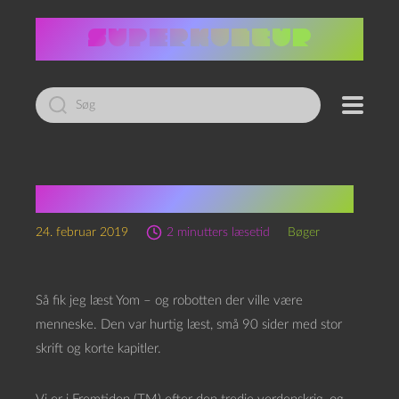
Led
efter:
Bøger fra Barndommen 2
24. februar 2019
2 minutters læsetid
Bøger
Så fik jeg læst Yom – og robotten der ville være
menneske. Den var hurtig læst, små 90 sider med stor
skrift og korte kapitler.