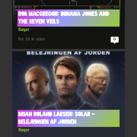
Rob MacGregor: Indiana Jones and
the Seven Veils
Bøger
For 18 år siden
0
Brian Roland Larsen: Solar –
Belejringen af Jorden
Bøger