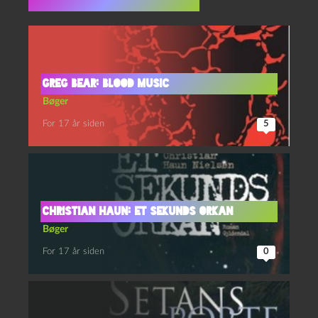
Flere indlæg i samme dur
Greg Bear: Blood Music
Bøger
For 17 år siden
5
Christian Haun: Et sekunds orkan
Bøger
For 17 år siden
0