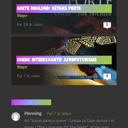
Grete Roulund: Setans porte
Bøger
For 18 år siden
2
Ugens interessante: afrofuturisme
Bøger
For 7 år siden
4
3 kommentarer
Henning
For 7 år siden
Ad “bisset lakmus-prøve”: Ursula Le Guin skriver i et
essay i “The Language Of The Night”, at når man