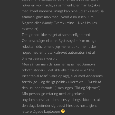
hører en violin-solo, så sammenligner man (jo) ikke
med, hvad naboens knægt kan pine ud af kassen; så
sammenligner man med Svend Asmussen, Kim
Sjøgren eller Wandy Tvorek (mine – ikke Ursulas –
eksempler).
Det gir nok ikke meget at sammenligne med
Oehenschläger eller hr. Rystespyd – ikke mange
robotter, dér., omend jeg mener at kunne huske
noget med en urværksdrevet automaton i et af
Shakespeares skuespil.
Men så kan man da sammenligne med Asimovs
robothistorier ( i det aktuelle tilfælde ville “The
Bicentenial Man” være oplagt), eller med Andersons
fortrinlige – og dejligt politisk ukorrekte – “Kritik af
den usunde fornuft” (i samlingen “Tid og Stjerner”).
Min personlige erfaring med, at genlæse
ungdommens/barndommens yndlingslekture er, at
den slags befinder sig bedst hinsides nostalgiens
lettere tågede bagtæppe