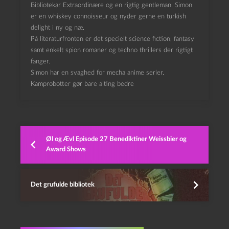
Bibliotekar Extraordinære og en rigtig gentleman. Simon
er en whiskey connoisseur og nyder gerne en turkish
delight i ny og næ.
På literaturfronten er det specielt science fiction, fantasy
samt enkelt spion romaner og techno thrillers der rigtigt
fanger.
Simon har en svaghed for mecha anime serier.
Kamprobotter gør bare alting bedre
Øl og Ævl Episode 27 Benediktiner Weissbier og
Award Shows
Det grufulde bibliotek