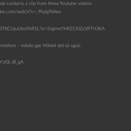
sode contains a clip from these Youtube-videos:
ube.com/watch?v=_9fq6jINAeo
56slbIN3T8CUjuUbzShR5L?si=3JgimcYhRZCl0ZySRTH3KA
imellem – måske gør Mikkel det så også:
Yiz0L-jB_gA