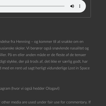
endelse fra Henning – og kommer til at snakke om en
usianske skoler. Vi berører også snøvlende nasalitet og
ler. På en eller anden måde er de fleste af de temaer
gt stykke, der på trods af, det ikke er særlig godt, har
 med en rent ud sagt herligt vidunderlige Lost in Space
stagram (hvor vi også hedder Ologavl)
 other media are used under fair use for commentary. If