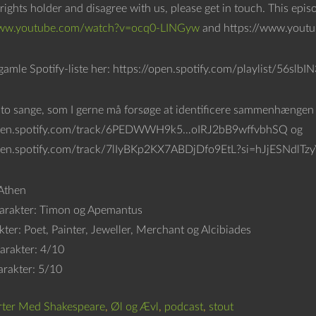
rights holder and disagree with us, please get in touch. This epi
www.youtube.com/watch?v=ocq0-LINGyw
and https://www.yout
gamle Spotify-liste her: https://open.spotify.com/playlist/
 to sange, som I gerne må forsøge at identificere sammenhængen 
open.spotify.com/track/6PEDWWH9k5…oIRJ2bB9wffvbhSQ og
pen.spotify.com/track/7lIyBKp2KX7ABDjDfo9EtL?si=hJjESNdlTzy
Athen
arakter: Timon og Apemantus
ter: Poet, Painter, Jeweller, Merchant og Alcibiades
arakter: 4/10
arakter: 5/10
rter Med Shakespeare
,
Øl og Ævl
,
podcast
,
stout