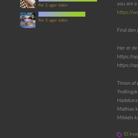
you are a 
For 2 uger siden
https://
mad i science fiction
For 3 uger siden
Find den 
Her er de
https://
https://o
Timon af 
Yndlingsk
Hadekarak
Mathias k
Mikkels k
Et kva