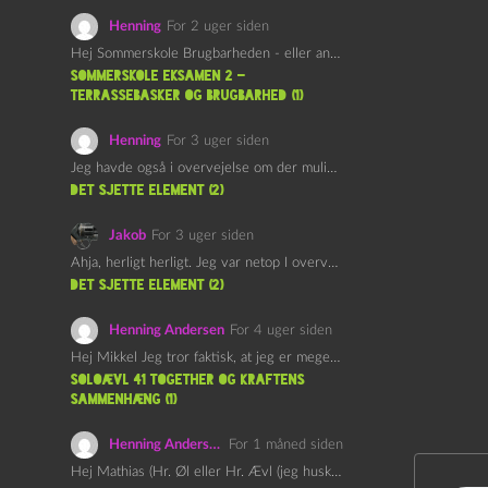
Henning
For 2 uger siden
Hej Sommerskole Brugbarheden - eller anvendeligheden - af "Øl&Ævl" er…
Sommerskole Eksamen 2 –
Terrassebasker og Brugbarhed (1)
Henning
For 3 uger siden
Jeg havde også i overvejelse om der muligvis kunne være…
det sjette element (2)
Jakob
For 3 uger siden
Ahja, herligt herligt. Jeg var netop I overvejelser om at…
det sjette element (2)
Henning Andersen
For 4 uger siden
Hej Mikkel Jeg tror faktisk, at jeg er meget enig…
Soloævl 41 Together og Kraftens
Sammenhæng (1)
Henning Andersen
For 1 måned siden
Hej Mathias (Hr. Øl eller Hr. Ævl (jeg husker ikke…