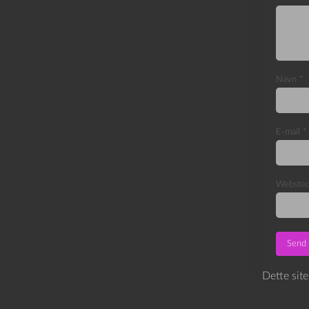
Navn
*
E-mail
*
Webste
Dette sit