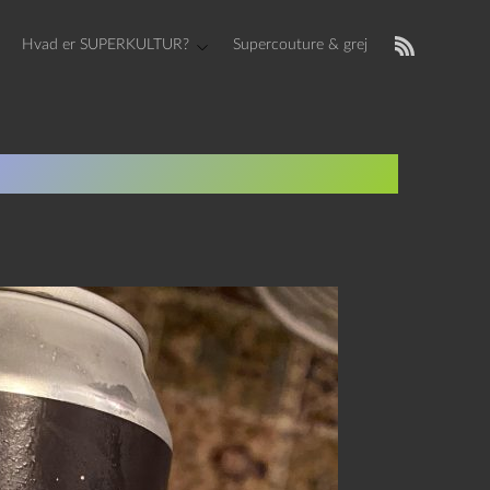
Hvad er SUPERKULTUR?
Supercouture & grej
g Østjyske Dansklærere