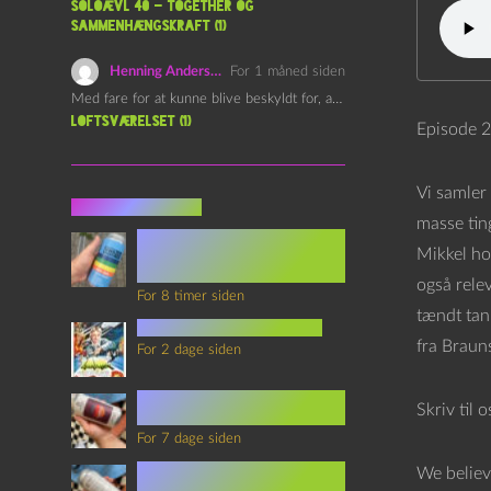
Soloævl 40 – Together og
sammenhængskraft (1)
Henning Andersen
For 1 måned siden
Med fare for at kunne blive beskyldt for, at være…
Loftsværelset (1)
Episode 2
Vi samler
Seneste indlæg
masse tin
Episode 360 – VHS Fast
Mikkel ho
Forward og
Notérgranater
også relev
For 8 timer siden
tændt tan
youtubes lyksaligheder
fra Brauns
For 2 dage siden
Sommerskole Eksamen 4 –
Skriv til 
Synth Wave og Venskab
For 7 dage siden
Sommerskole Eksamen 3 –
We believ
Synth Wave og Solipsisme