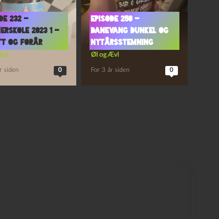
de 232 –
Episode 250 –
rskole 2023 1 –
Danevang Dunkel og
tt og Forår
Nytårsstemning
Ævl
Øl og Ævl
r siden
0
For 3 år siden
0