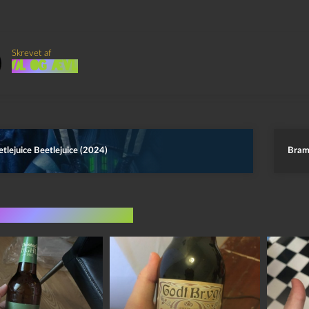
Skrevet af
Øl og Ævl
tlejuice Beetlejuice (2024)
Bram 
indlæg i samme dur