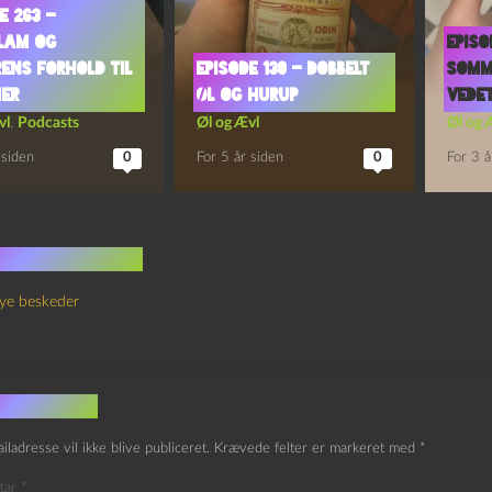
e 263 –
lam og
Episo
ens Forhold Til
Episode 130 – Dobbelt
Somme
er
Øl og Hurup
Vede
vl
,
Podcasts
Øl og Ævl
Øl og 
 siden
0
For 5 år siden
0
For 3 å
 kommentarer
ye beskeder
v et svar
iladresse vil ikke blive publiceret.
Krævede felter er markeret med
*
tar
*