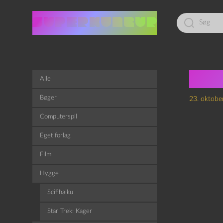
Led
efter:
Epi
Alle
Bøger
23. oktobe
Computerspil
Eget forlag
Film
Hygge
Scifihaiku
Star Trek: Kager