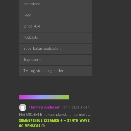
Interviews
Lego
Øl og Ævl
Podcasts
Superkultur-podcasten
Tegneserier
TV- og streaming-serier
Fra kommentarsporet
Henning Andersen
For 7 dage siden
Hej Øl&Ævl En eksemplarisk, ja nærmest yndefuld, afslutning på SOMMERSKOLEN.…
Sommerskole Eksamen 4 – Synth Wave
og Venskab (1)