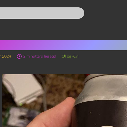
sode 288 – Lost in Space o
r 2024
2 minutters læsetid
Øl og Ævl