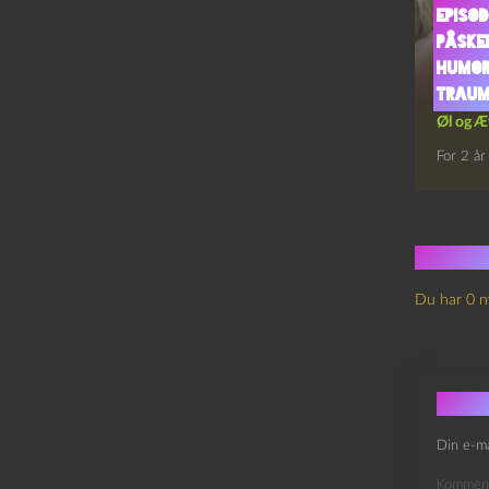
Episod
Påske
Humor
Traum
Øl og Æ
For 2 år
Ingen
Du har 0 n
Skri
Din e-ma
Kommen