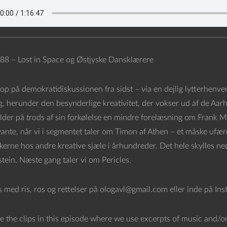
88 – Lost in Space og Østjyske Dansklærere
 op på demokratidiskussionen fra sidst – via en dejlig lytterhenv
g, herunder den besynderlige kreativitet, der vokser ud af de Aarh
lder på trods af sin forkølelse en mindre forelæsning om Frank Mil
ante, når vi i segmentet taler om Timon af Athen – et måske ufærdi
kerne hos andre kreative sjæle i århundreder. Det hele skylles ned
tein. Næste gang taler vi om Pericles.
os med ris, ros og rettelser på ologavl@gmail.com eller inde på In
e the clips in this episode where we use excerpts of music and/or