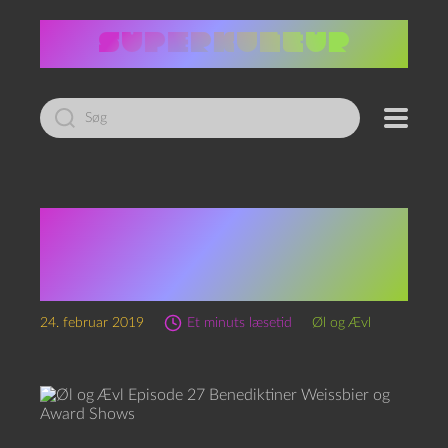
Led
efter:
Øl og Ævl Episode 27
Benediktiner Weissbier
og Award Shows
24. februar 2019
Et minuts læsetid
Øl og Ævl