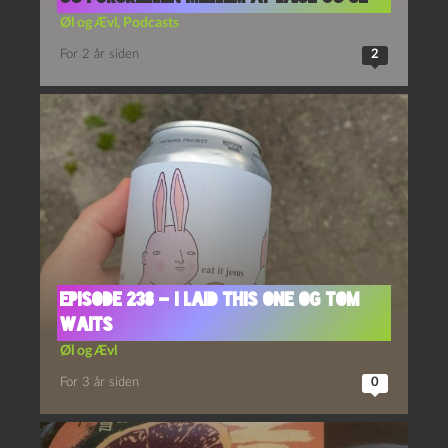
Øl og Ævl
,
Podcasts
For 2 år siden
2
Episode 238 – I laid this one og Tom
Waits
Øl og Ævl
For 3 år siden
0