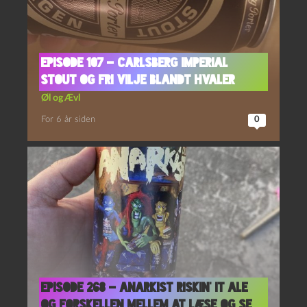
Episode 107 – Carlsberg Imperial
Stout og Fri Vilje Blandt Hvaler
Øl og Ævl
For 6 år siden
0
Episode 268 – Anarkist Riskin’ It Ale
og Forskellen Mellem at Læse og Se