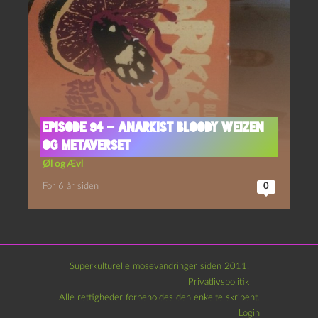
Episode 94 – Anarkist Bloody Weizen
og Metaverset
Øl og Ævl
For 6 år siden
0
Superkulturelle mosevandringer siden 2011.
Privatlivspolitik
Alle rettigheder forbeholdes den enkelte skribent.
Login