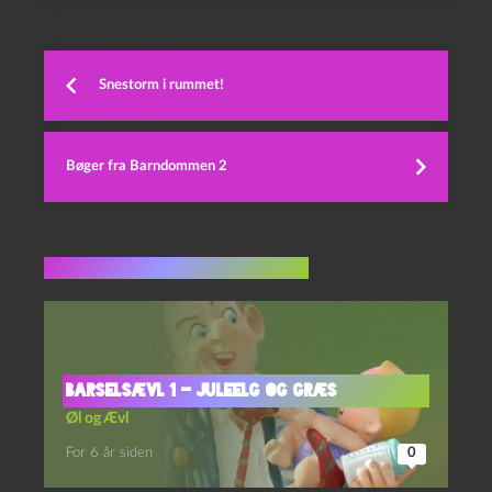
Snestorm i rummet!
Bøger fra Barndommen 2
Flere indlæg i samme dur
Barselsævl 1 – Juleelg og Græs
Øl og Ævl
For 6 år siden
0