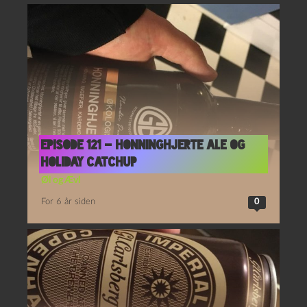
Episode 121 – Honninghjerte Ale og
Holiday Catchup
Øl og Ævl
For 6 år siden
0