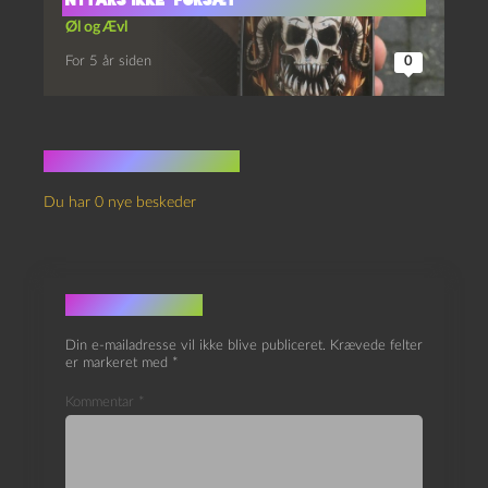
Nytårs Ikke-Forsæt
Øl og Ævl
For 5 år siden
0
Ingen kommentarer
Du har 0 nye beskeder
Skriv et svar
Din e-mailadresse vil ikke blive publiceret.
Krævede felter
er markeret med
*
Kommentar
*