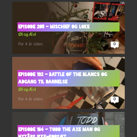
Episode 205 – Mischief og Loke
Øl og Ævl
For 4 år siden
0
Episode 192 – Battle of the Blancs og
Adgang til Dannelse
Øl og Ævl
For 4 år siden
0
Episode 164 – Todd the Axe Man og