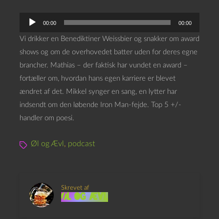
L
00:00
00:00
y
Vi drikker en Benediktiner Weissbier og snakker om award
d
shows og om de overhovedet batter uden for deres egne
a
brancher. Mathias – der faktisk har vundet en award –
f
fortæller om, hvordan hans egen karriere er blevet
s
ændret af det. Mikkel synger en sang, en lytter har
p
indsendt om den løbende Iron Man-fejde. Top 5 +/-
i
handler om poesi.
l
l
Øl og Ævl
,
podcast
e
r
Skrevet af
Øl og Ævl