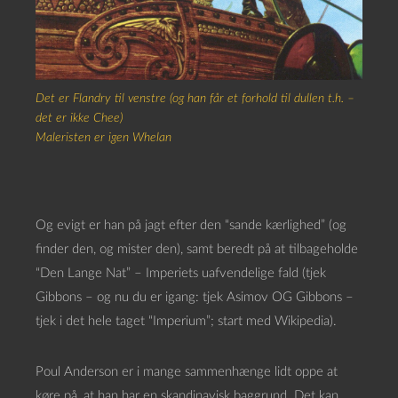
Det er Flandry til venstre (og han får et forhold til dullen t.h. –
det er ikke Chee)
Maleristen er igen Whelan
Og evigt er han på jagt efter den “sande kærlighed” (og
finder den, og mister den), samt beredt på at tilbageholde
“Den Lange Nat” – Imperiets uafvendelige fald (tjek
Gibbons – og nu du er igang: tjek Asimov OG Gibbons –
tjek i det hele taget “Imperium”; start med Wikipedia).
Poul Anderson er i mange sammenhænge lidt oppe at
køre på, at han har en skandinavisk baggrund. Det kan