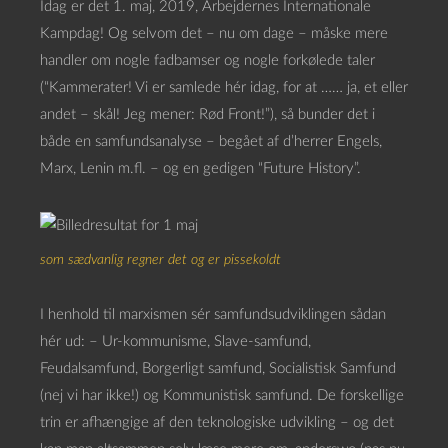
Idag er det 1. maj, 2019, Arbejdernes Internationale
Kampdag! Og selvom det – nu om dage – måske mere
handler om nogle fadbamser og nogle forkølede taler
(“Kammerater! Vi er samlede hér idag, for at …… ja, et eller
andet – skål! Jeg mener: Rød Front!”), så bunder det i
både en samfundsanalyse – begået af d’herrer Engels,
Marx, Lenin m.fl. – og en gedigen “Future History”.
som sædvanlig regner det og er pissekoldt
I henhold til marxismen sér samfundsudviklingen sådan
hér ud: – Ur-kommunisme, Slave-samfund,
Feudalsamfund, Borgerligt samfund, Socialistisk Samfund
(nej vi har ikke!) og Kommunistisk samfund. De forskellige
trin er afhængige af den teknologiske udvikling – og det