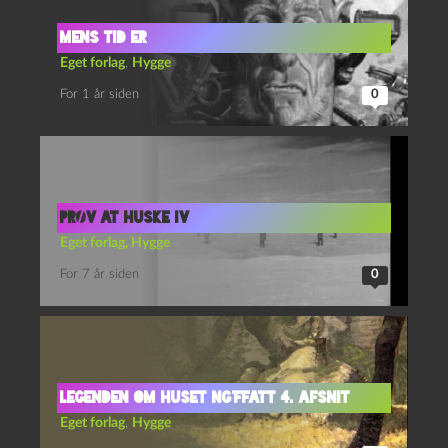
Prøv at huske IV
Eget forlag
,
Hygge
For 7 år siden
0
Legenden om Huset Ng’Ffatt 4. afsnit
Eget forlag
,
Hygge
For 2 år siden
0
Ingen kommentarer