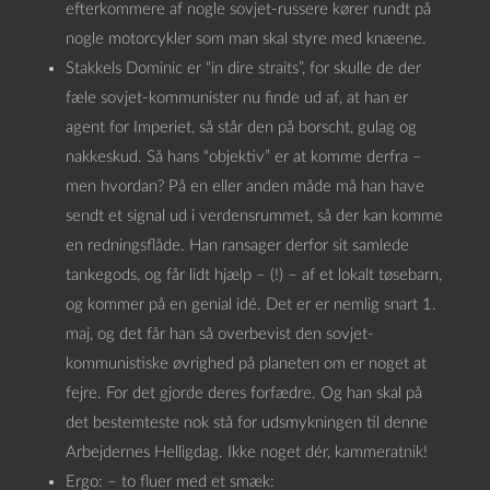
efterkommere af nogle sovjet-russere kører rundt på
nogle motorcykler som man skal styre med knæene.
Stakkels Dominic er “in dire straits”, for skulle de der
fæle sovjet-kommunister nu finde ud af, at han er
agent for Imperiet, så står den på borscht, gulag og
nakkeskud. Så hans “objektiv” er at komme derfra –
men hvordan? På en eller anden måde må han have
sendt et signal ud i verdensrummet, så der kan komme
en redningsflåde. Han ransager derfor sit samlede
tankegods, og får lidt hjælp – (!) – af et lokalt tøsebarn,
og kommer på en genial idé. Det er er nemlig snart 1.
maj, og det får han så overbevist den sovjet-
kommunistiske øvrighed på planeten om er noget at
fejre. For det gjorde deres forfædre. Og han skal på
det bestemteste nok stå for udsmykningen til denne
Arbejdernes Helligdag. Ikke noget dér, kammeratnik!
Ergo: – to fluer med et smæk: