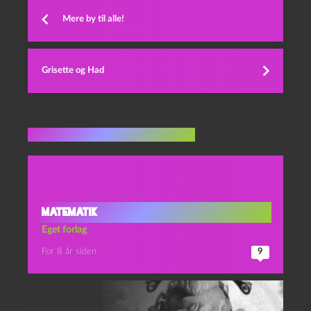
Flere indlæg i samme dur
Matematik
Eget forlag
For 8 år siden
9
Mens tid er
Eget forlag
,
Hygge
For 1 år siden
0