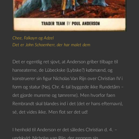
Chee, Falkayn og Adzel
Det er John Schoenherr, der har malet dem
Det er egentlig ret sjovt, at Anderson griber tilbage til
hanseaterne, de Lübeckske (Lybske?) købmænd, og
konstruerer sin figur Nicholas Van Rijn over Christian IV i
form og statur (Nej, Chr. 4-tal byggede ikke Rundetårn –
det gjorde murerne og tømrerne). Men hvorfor faen
Rembrandt skal blandes ind i det (det er hans efternavn),
sé, det vides ikke. Men flot ser det ud!
I henhold til Anderson er det således Christian d. 4. –
undskyld: Nicholas van Rijn, der gennem sin