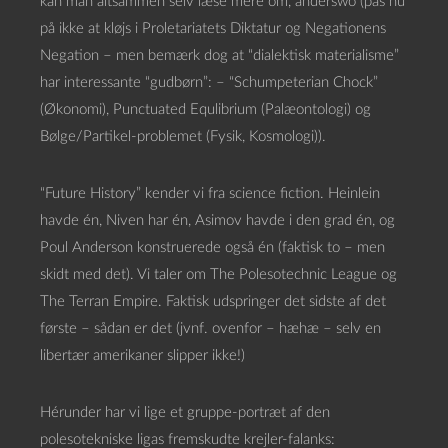
kan man altsammen selv læse mere om, anderswo (pas nu
på ikke at kløjs i Proletariatets Diktatur og Negationens
Negation – men bemærk dog at “dialektisk materialisme”
har interessante “gudbørn”: – “Schumpeterian Chock”
(Økonomi), Punctuated Equlibrium (Palæontologi) og
Bølge/Partikel-problemet (Fysik, Kosmologi)).
“Future History” kender vi fra science fiction. Heinlein
havde én, Niven har én, Asimov havde i den grad én, og
Poul Anderson konstruerede også én (faktisk to – men
skidt med det). Vi taler om The Polesotechnic League og
The Terran Empire. Faktisk udspringer det sidste af det
første – sådan er det (jvnf. ovenfor – hæhæ – selv en
libertær amerikaner slipper ikke!)
Hérunder har vi lige et gruppe-portræt af den
polesotekniske ligas fremskudte krejler-falanks: