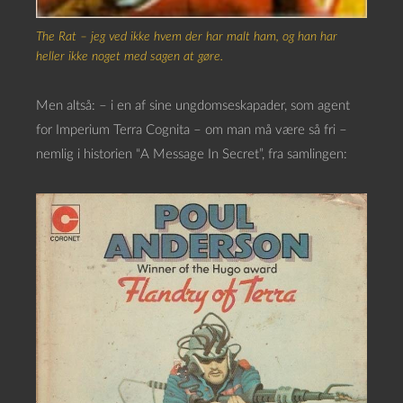
The Rat – jeg ved ikke hvem der har malt ham, og han har
heller ikke noget med sagen at gøre.
Men altså: – i en af sine ungdomseskapader, som agent
for Imperium Terra Cognita – om man må være så fri –
nemlig i historien “A Message In Secret”, fra samlingen: