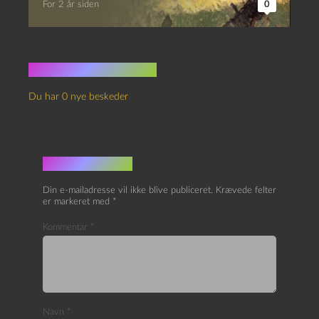
Du har 0 nye beskeder
Skriv et svar
Din e-mailadresse vil ikke blive publiceret.
Krævede felter
er markeret med
*
Kommentar
*
Navn
*
E-mail
*