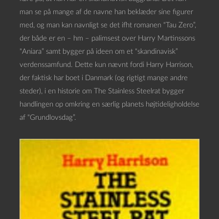
man se på mange af de navne han beklæder sine figurer
med, og man kan navnligt se det ifht romanen “Tau Zero”,
der både er en – hm – palimsest over Harry Martinssons
“Aniara” samt bygger på ideen om et “skandinavisk”
verdenssamfund. Dette kun nævnt fordi Harry Harrison,
der faktisk har boet i Danmark (og rigtigt mange andre
steder), i en historie om The Stainless Steelrat bygger
handlingen op omkring en særlig planets højtideligholdelse
af “Grundlovsdag”.