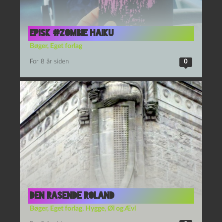
For 8 år siden
0
den rasende roland
Bøger
,
Eget forlag
,
Hygge
,
Øl og Ævl
For 2 år siden
2