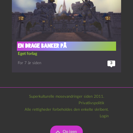
En drage banker på
Eget forlag
For 7 år siden
3
Superkulturelle mosevandringer siden 2011.
Privatlivspolitik
Alle rettigheder forbeholdes den enkelte skribent.
Login
Op igen