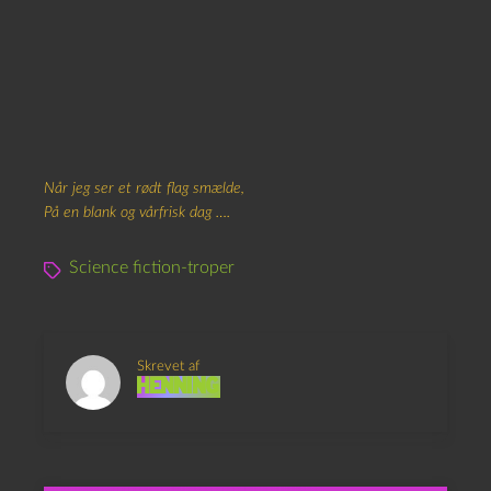
Når jeg ser et rødt flag smælde,
På en blank og vårfrisk dag ….
Science fiction-troper
Skrevet af
Henning
Mere by til alle!
Grisette og Had