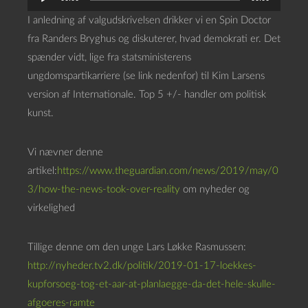
y
I anledning af valgudskrivelsen drikker vi en Spin Doctor
d
fra Randers Bryghus og diskuterer, hvad demokrati er. Det
a
spænder vidt, lige fra statsministerens
f
ungdomspartikarriere (se link nedenfor) til Kim Larsens
s
version af Internationale. Top 5 +/- handler om politisk
p
kunst.
i
l
Vi nævner denne
l
artikel:
https://www.theguardian.com/news/2019/may/0
e
3/how-the-news-took-over-reality
om nyheder og
r
virkelighed
Tillige denne om den unge Lars Løkke Rasmussen:
http://nyheder.tv2.dk/politik/2019-01-17-loekkes-
kupforsoeg-tog-et-aar-at-planlaegge-da-det-hele-skulle-
afgoeres-ramte