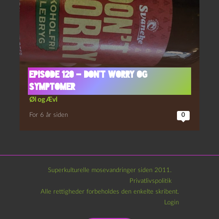
Episode 120 – Don’t Worry og
Symptomer
Øl og Ævl
For 6 år siden
0
Superkulturelle mosevandringer siden 2011.
Privatlivspolitik
Alle rettigheder forbeholdes den enkelte skribent.
Login