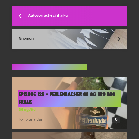
Autocorrect-scifihaiku
Gnomon
Flere indlæg i samme dur
Episode 125 – Perlenbacher 00 og Bro Bro
Brille
Øl og Ævl
For 5 år siden
0