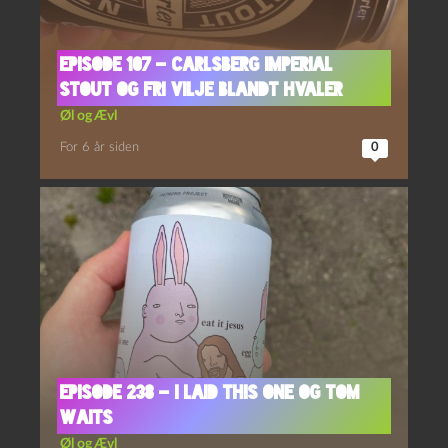
Episode 107 – Carlsberg Imperial
Stout og Fri Vilje Blandt Hvaler
Øl og Ævl
For 6 år siden
0
Episode 238 – I laid this one og Tom
Waits
Øl og Ævl