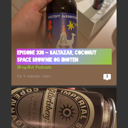
Episode 335 – Baltazar, Coconut
Space Brownie og Idioten
Øl og Ævl
,
Podcasts
For 9 måneder siden
3