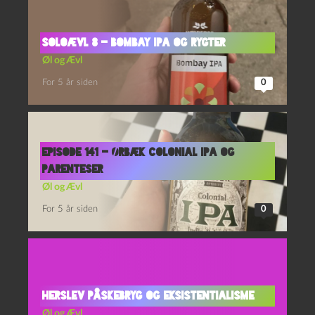
Soloævl 8 – Bombay IPA og Rygter
Øl og Ævl
For 5 år siden
0
Episode 141 – Ørbæk Colonial IPA og
Parenteser
Øl og Ævl
For 5 år siden
0
Herslev Påskebryg og Eksistentialisme
Øl og Ævl