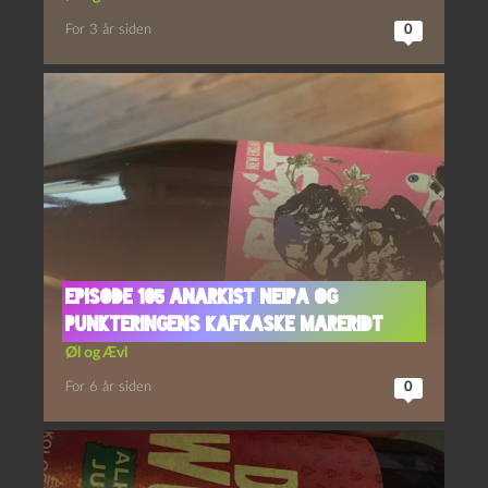
For 3 år siden
0
Episode 105 Anarkist NEIPA og
Punkteringens Kafkaske Mareridt
Øl og Ævl
For 6 år siden
0