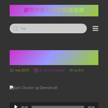
Led
efter:
Spin Doctor og
Demokrati
12. maj 2019
Et minuts læsetid
Øl og Ævl
L
00:00
00:00