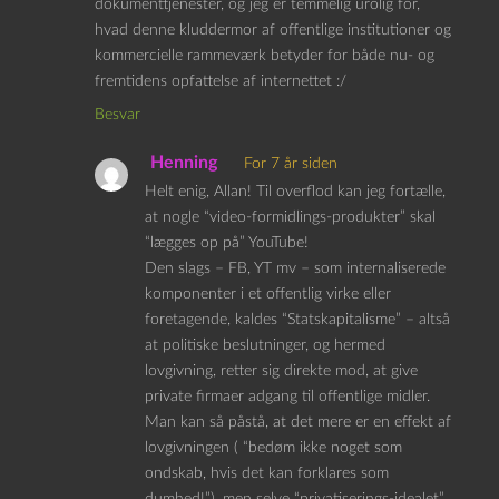
dokumenttjenester, og jeg er temmelig urolig for,
hvad denne kluddermor af offentlige institutioner og
kommercielle rammeværk betyder for både nu- og
fremtidens opfattelse af internettet :/
Besvar
Henning
For 7 år siden
Helt enig, Allan! Til overflod kan jeg fortælle,
at nogle “video-formidlings-produkter” skal
“lægges op på” YouTube!
Den slags – FB, YT mv – som internaliserede
komponenter i et offentlig virke eller
foretagende, kaldes “Statskapitalisme” – altså
at politiske beslutninger, og hermed
lovgivning, retter sig direkte mod, at give
private firmaer adgang til offentlige midler.
Man kan så påstå, at det mere er en effekt af
lovgivningen ( “bedøm ikke noget som
ondskab, hvis det kan forklares som
dumhed!”), men selve “privatiserings-idealet”