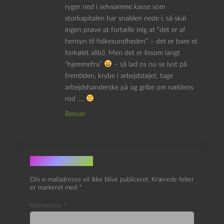
ryger ned i selvsamme kasse som
storkapitalen har snablen nede i, så skal
ingen prøve at fortælle mig at “det er af
hensyn til folkesundheden” – det er bare et
forkølet alibi). Men det er lissom langt
“hjemmefra”
– så lad os nu se lyst på
fremtiden, krybe i arbejdstøjet, tage
arbejdshanderske på og gribe om nældens
rod ….
Besvar
Skriv et svar
Din e-mailadresse vil ikke blive publiceret.
Krævede felter
er markeret med
*
Kommentar
*