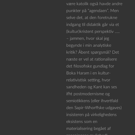
være katolik også havde andre
punkter på “agendaen”. Men
selve det, at den foretrukne
indgang til didaktik går via et
(kultur)kristent perspektiv …..
– jammen, hvor skal jeg
begynde i min analytiske
kritik? Åbent spørgsmål? Det
næste er vel at rationalisere
det filosofiske gundlag for
Boka Haram i en kultur-
relativistisk setting, hvor
sandheden og Kant kan ses
ifht postmodernisme og
semiotikkens (eller ihvertfald
den Sapir-Whorffske udgaves)
insisteren på virkelighedens
eksistens som en
materialisering begået af