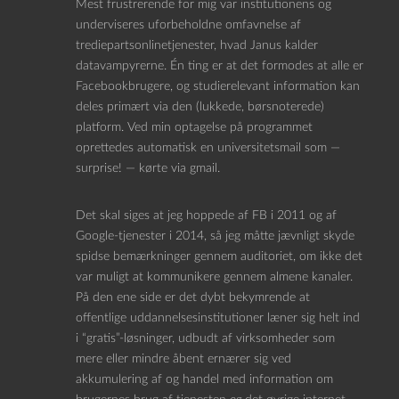
Mest frustrerende for mig var institutionens og
underviseres uforbeholdne omfavnelse af
trediepartsonlinetjenester, hvad Janus kalder
datavampyrerne. Én ting er at det formodes at alle er
Facebookbrugere, og studierelevant information kan
deles primært via den (lukkede, børsnoterede)
platform. Ved min optagelse på programmet
oprettedes automatisk en universitetsmail som —
surprise! — kørte via gmail.
Det skal siges at jeg hoppede af FB i 2011 og af
Google-tjenester i 2014, så jeg måtte jævnligt skyde
spidse bemærkninger gennem auditoriet, om ikke det
var muligt at kommunikere gennem almene kanaler.
På den ene side er det dybt bekymrende at
offentlige uddannelsesinstitutioner læner sig helt ind
i “gratis”-løsninger, udbudt af virksomheder som
mere eller mindre åbent ernærer sig ved
akkumulering af og handel med information om