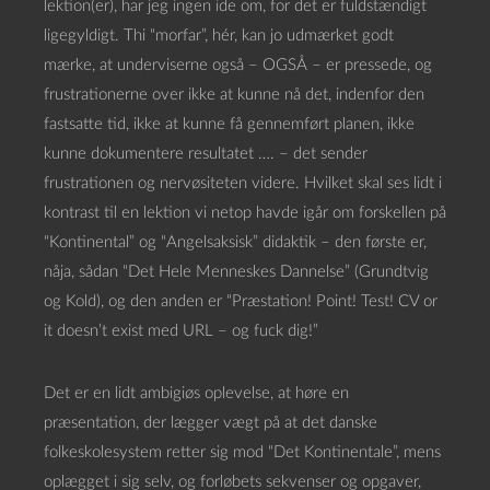
lektion(er), har jeg ingen ide om, for det er fuldstændigt
ligegyldigt. Thi “morfar”, hér, kan jo udmærket godt
mærke, at underviserne også – OGSÅ – er pressede, og
frustrationerne over ikke at kunne nå det, indenfor den
fastsatte tid, ikke at kunne få gennemført planen, ikke
kunne dokumentere resultatet …. – det sender
frustrationen og nervøsiteten videre. Hvilket skal ses lidt i
kontrast til en lektion vi netop havde igår om forskellen på
“Kontinental” og “Angelsaksisk” didaktik – den første er,
nåja, sådan “Det Hele Menneskes Dannelse” (Grundtvig
og Kold), og den anden er “Præstation! Point! Test! CV or
it doesn’t exist med URL – og fuck dig!”
Det er en lidt ambigiøs oplevelse, at høre en
præsentation, der lægger vægt på at det danske
folkeskolesystem retter sig mod “Det Kontinentale”, mens
oplægget i sig selv, og forløbets sekvenser og opgaver,