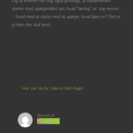
Og så irriterer det mig også grundigt, at uddannelsen
starter med spørgsmålet om, hvad “læring” er. Jeg mener:
– hvad med at starte med at spørge, hvad børn er? Det er
jo dem der skal lære!
Hva’ ska’ du ha’ i bør’en, Karl-Hugo?
Skrevet af
Henning