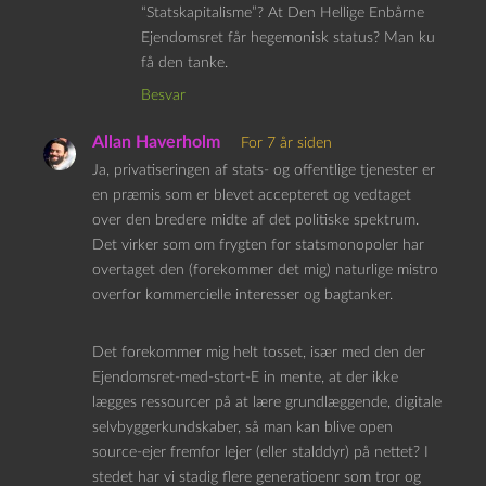
“Statskapitalisme”? At Den Hellige Enbårne
Ejendomsret får hegemonisk status? Man ku
få den tanke.
Besvar
Allan Haverholm
For 7 år siden
Ja, privatiseringen af stats- og offentlige tjenester er
en præmis som er blevet accepteret og vedtaget
over den bredere midte af det politiske spektrum.
Det virker som om frygten for statsmonopoler har
overtaget den (forekommer det mig) naturlige mistro
overfor kommercielle interesser og bagtanker.
Det forekommer mig helt tosset, især med den der
Ejendomsret-med-stort-E in mente, at der ikke
lægges ressourcer på at lære grundlæggende, digitale
selvbyggerkundskaber, så man kan blive open
source-ejer fremfor lejer (eller stalddyr) på nettet? I
stedet har vi stadig flere generatioenr som tror og