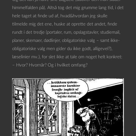
himmelfalden på). Altså tog det mig grumme lang tid, i det
hele taget at finde ud af, hvad&hvordan jeg skulle
tilmelde mig det ene, huske at oprette det andet, finde
rundt i det tredje (portaler, rum, opslagstavler, studiemail,
planer, skemaer, dødlinjer, obligatoriske valg – samt ikke-
obligatoriske valg men gider du ikke godt, alligevel?),
læselinier mv.), for slet ikke at tale om noget helt konkret:
– Hvor? Hvornår? Og i hvilket omfang?