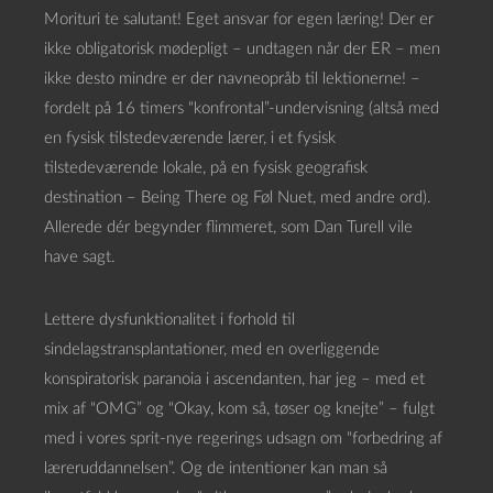
Morituri te salutant! Eget ansvar for egen læring! Der er
ikke obligatorisk mødepligt – undtagen når der ER – men
ikke desto mindre er der navneopråb til lektionerne! –
fordelt på 16 timers “konfrontal”-undervisning (altså med
en fysisk tilstedeværende lærer, i et fysisk
tilstedeværende lokale, på en fysisk geografisk
destination – Being There og Føl Nuet, med andre ord).
Allerede dér begynder flimmeret, som Dan Turell vile
have sagt.
Lettere dysfunktionalitet i forhold til
sindelagstransplantationer, med en overliggende
konspiratorisk paranoia i ascendanten, har jeg – med et
mix af “OMG” og “Okay, kom så, tøser og knejte” – fulgt
med i vores sprit-nye regerings udsagn om “forbedring af
læreruddannelsen”. Og de intentioner kan man så