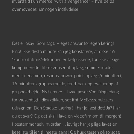
ihvertfald kun mærke “with a vengeance” – hvis de da
overhovedet har nogen indflydelse!
Det er okay! Som sagt: – eget ansvar for egen læring!
Fino! Ikke desto mindre kan jeg konstatere, at disse 16
“konfrontations”-lektioner, er tætpakkede, for ikke at sige
komprimerede, til sekvenser af oplæg, summe-møder
med sidedamen, respons, power-point-oplæg (5 minutter),
15 minutters gruppearbejde, feed-back og evaluering af
gruppearbejde! Nyt emne: – hvad anser Von Dingledang
for væsentligt i didaktikken, set ifht McBezzerwizzers
udsagn om Den Stadige Læring? I har jo læst det! Ja? Har
du et svar? Og det skal I lave en videofilm om til imorgen!
I bestemmer selv hvordan … iøvrigt har jeg lige lavet en
læseliste til jer, til næste gang! Og husk testen på torsdag