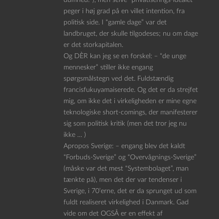
peger i høj grad på en villet intention, fra
politisk side. I “gamle dage” var det
landbruget, der skulle tilgodeses; nu om dage
er det storkapitalen.
Og DÈR kan jeg se en forskel: – “de unge
mennesker” stiller ikke engang
spørgsmålstegn ved det. Fuldstændig
francisfukuyamaiserede. Og det er da strejfet
mig, om ikke det i virkeligheden er mine egne
teknologiske short-comings, der manifesterer
sig som politisk kritik (men det tror jeg nu
ikke … )
Apropos Sverige: – engang blev det kaldt
“Forbuds-Sverige” og “Overvågnings-Sverige”
(måske var det mest “Systembolaget”, man
tænkte på), men det der var tendenser i
Sverige, i 70’erne, det er da sprunget ud som
fuldt realiseret virkelighed i Danmark. Gad
vide om det OGSÅ er en effekt af