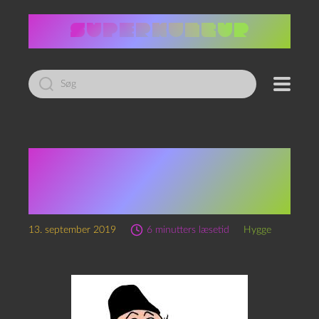
Led
efter:
Ind&Ud-Dannelse –
refleksioner over en
studiestart
13. september 2019
6 minutters læsetid
Hygge