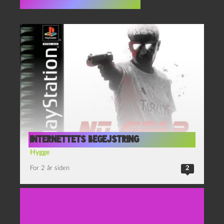
Flere indlæg i samme dur
Internettets begejstring
Hygge
For 2 år siden
2