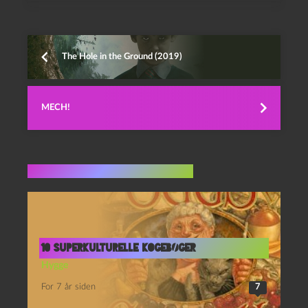
The Hole in the Ground (2019)
MECH!
Flere indlæg i samme dur
10 superkulturelle kogebøger
Hygge
For 7 år siden
7