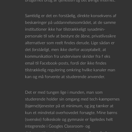
brugernes brug af tjenesten
og
det øvrige internet.
Samtidig er det en forståelig, direkte konsekvens af
beskæringer på uddannelsesområdet, at de samme
institutioner ikke har tilstrækkeligt sysadmin-
personale til selv at bestyre de åbne, privatlivssikre
alternativer som reelt findes derude. Lige sådan er
det
forståeligt
, men ikke derfor
acceptabelt
, at
kommunikation fra undervisere skrider fra f eks
email til Facebook-posts, fordi der ikke findes
tilstrækkelig regulering omkring hvilke kanaler man
kan og må forvente at studerende anvender.
Det er med tungen lige i munden, man som
studerende holder sin omgang med tech-kæmpernes
(bjørne)tjenester på et minimum, og jeg tænker at
kun et mindretal overhovedet forsøgte. Mine børns
(svenske) folkeskole og gymnasie er ligeledes helt
integrerede i Googles Classroom- og