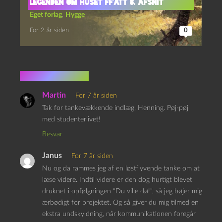
Legenden om huset Ff’att 8. afsnit
Eget forlag
,
Hygge
For 2 år siden
0
9 kommentarer
Martin
For 7 år siden
Tak for tankevækkende indlæg, Henning. Pøj-pøj
med studenterlivet!
Besvar
Janus
For 7 år siden
Nu og da rammes jeg af en løstflyvende tanke om at
læse videre. Indtil videre er den dog hurtigt blevet
druknet i opfølgningen “Du ville dø!”, så jeg bøjer mig
ærbødigt for projektet. Og så giver du mig tilmed en
ekstra undskyldning, når kommunikationen foregår