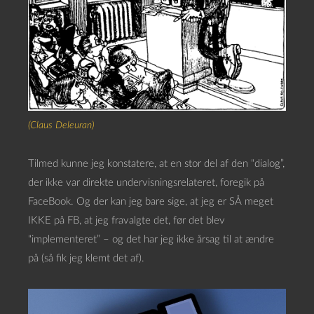
(Claus Deleuran)
Tilmed kunne jeg konstatere, at en stor del af den “dialog”,
der ikke var direkte undervisningsrelateret, foregik på
FaceBook. Og der kan jeg bare sige, at jeg er SÅ meget
IKKE på FB, at jeg fravalgte det, før det blev
“implementeret” – og det har jeg ikke årsag til at ændre
på (så fik jeg klemt det af).