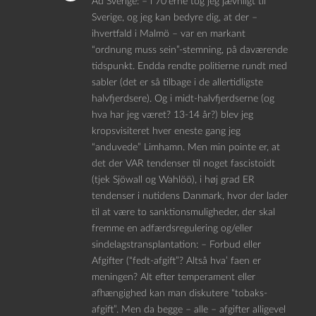
Ad Sverige: – i 70’erne tog jeg jævnligt til
Sverige, og jeg kan bedyre dig, at der –
ihvertfald i Malmö – var en markant
“ordnung muss sein”-stemning, på daværende
tidspunkt. Endda rendte politierne rundt med
sabler (det er så tilbage i de allertidligste
halvfjerdsere). Og i midt-halvfjerdserne (og
hva har jeg været? 13-14 år?) blev jeg
kropsvisiteret hver eneste gang jeg
“anduvede” Limhamn. Men min pointe er, at
det der VAR tendenser til noget fascistoidt
(tjek Sjöwall og Wahlöö), i høj grad ER
tendenser i nutidens Danmark, hvor der lader
til at være to sanktionsmuligheder, der skal
fremme en adfærdsregulering og/eller
sindelagstransplantation: – Forbud eller
Afgifter (“fedt-afgift”? Altså hva’ faen er
meningen? Alt efter temperament eller
afhængighed kan man diskutere “tobaks-
afgift”. Men da begge – alle – afgifter alligevel