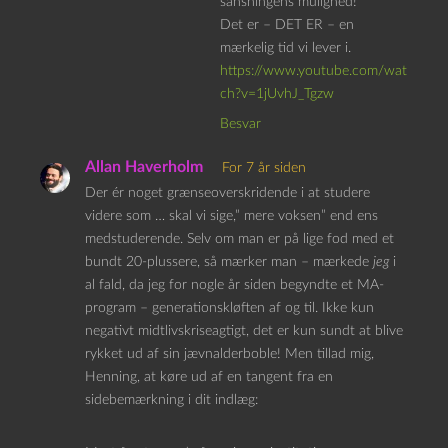
sansningens mulighed!
Det er – DET ER – en
mærkelig tid vi lever i.
https://www.youtube.com/wat
ch?v=1jUvhJ_Tgzw
Besvar
Allan Haverholm
For 7 år siden
Der ér noget grænseoverskridende i at studere
videre som … skal vi sige,” mere voksen” end ens
medstuderende. Selv om man er på lige fod med et
bundt 20-plussere, så mærker man – mærkede
jeg
i
al fald, da jeg for nogle år siden begyndte et MA-
program – generationskløften af og til. Ikke kun
negativt midtlivskriseagtigt, det er kun sundt at blive
rykket ud af sin jævnalderboble! Men tillad mig,
Henning, at køre ud af en tangent fra en
sidebemærkning i dit indlæg: