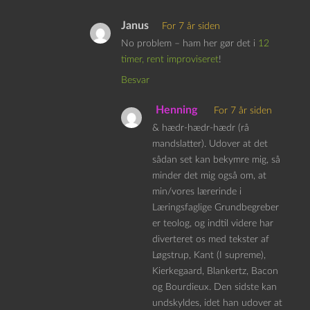
Janus
For 7 år siden
No problem – ham her gør det i
12
timer, rent improviseret
!
Besvar
Henning
For 7 år siden
& hædr-hædr-hædr (rå
mandslatter). Udover at det
sådan set kan bekymre mig, så
minder det mig også om, at
min/vores lærerinde i
Læringsfaglige Grundbegreber
er teolog, og indtil videre har
diverteret os med tekster af
Løgstrup, Kant (I supreme),
Kierkegaard, Blankertz, Bacon
og Bourdieux. Den sidste kan
undskyldes, idet han udover at