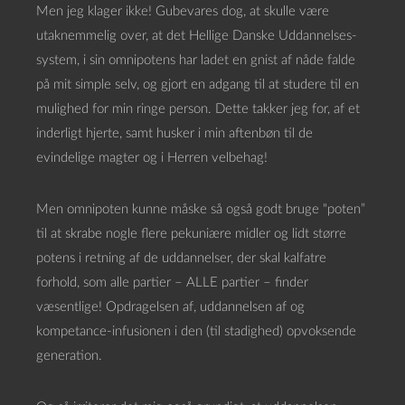
Men jeg klager ikke! Gubevares dog, at skulle være
utaknemmelig over, at det Hellige Danske Uddannelses-
system, i sin omnipotens har ladet en gnist af nåde falde
på mit simple selv, og gjort en adgang til at studere til en
mulighed for min ringe person. Dette takker jeg for, af et
inderligt hjerte, samt husker i min aftenbøn til de
evindelige magter og i Herren velbehag!
Men omnipoten kunne måske så også godt bruge “poten”
til at skrabe nogle flere pekuniære midler og lidt større
potens i retning af de uddannelser, der skal kalfatre
forhold, som alle partier – ALLE partier – finder
væsentlige! Opdragelsen af, uddannelsen af og
kompetance-infusionen i den (til stadighed) opvoksende
generation.