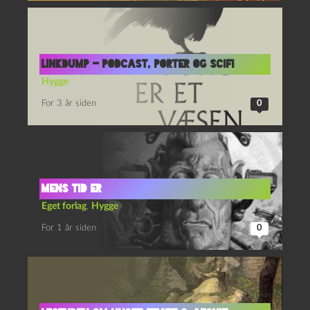
Linkdump – podcast, Porter og scifi
Hygge
For 3 år siden
0
Mens tid er
Eget forlag
,
Hygge
For 1 år siden
0