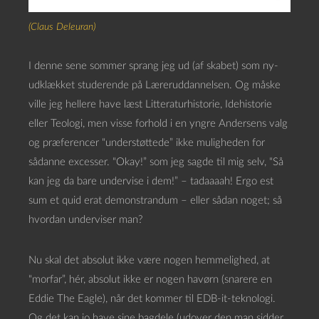
(Claus Deleuran)
I denne sene sommer sprang jeg ud (af skabet) som ny-
udklækket studerende på Læreruddannelsen. Og måske
ville jeg hellere have læst Litteraturhistorie, Idehistorie
eller Teologi, men visse forhold i en yngre Andersens valg
og præferencer “understøttede” ikke muligheden for
sådanne excesser. “Okay!” som jeg sagde til mig selv, “Så
kan jeg da bare undervise i dem!” – tadaaaah! Ergo est
sum et quid erat demonstrandum – eller sådan noget; så
hvordan underviser man?
Nu skal det absolut ikke være nogen hemmelighed, at
“morfar”, hér, absolut ikke er nogen havørn (snarere en
Eddie The Eagle), når det kommer til EDB-it-teknologi.
Og det kan jo have sine bagdele (udover den man sidder