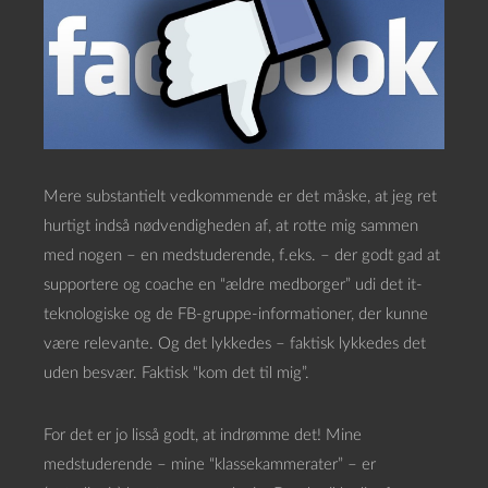
Mere substantielt vedkommende er det måske, at jeg ret
hurtigt indså nødvendigheden af, at rotte mig sammen
med nogen – en medstuderende, f.eks. – der godt gad at
supportere og coache en “ældre medborger” udi det it-
teknologiske og de FB-gruppe-informationer, der kunne
være relevante. Og det lykkedes – faktisk lykkedes det
uden besvær. Faktisk “kom det til mig”.
For det er jo lisså godt, at indrømme det! Mine
medstuderende – mine “klassekammerater” – er