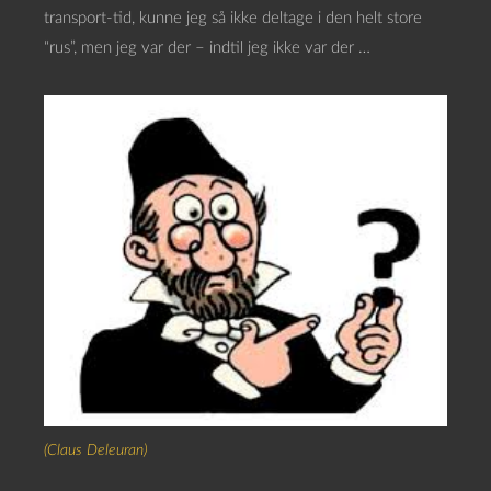
transport-tid, kunne jeg så ikke deltage i den helt store
“rus”, men jeg var der – indtil jeg ikke var der …
(Claus Deleuran)