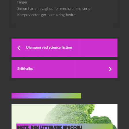
fanger.
Simon har en svaghed for mecha anime serier.
Kamprobotter gør bare alting bedre
Ulempen ved science fiction
Scifihaiku
Flere indlæg i samme dur
Digte, den litterære broccoli