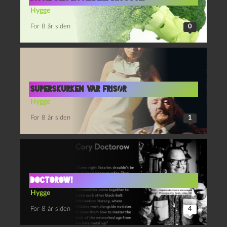
Hygge
For 8 år siden
0
Superskurken var frisør
Hygge
For 8 år siden
1
Doctorow!
Hygge
For 8 år siden
4