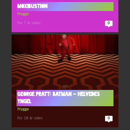
Moxibustion
Hygge
For 7 år siden
0
George Pratt: Batman – Helvedes
Yngel
Hygge
For 18 år siden
0