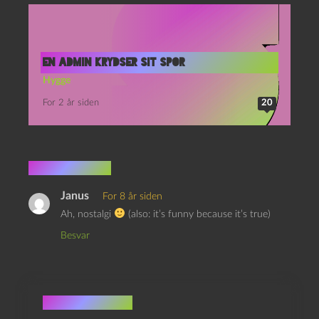
En admin krydser sit spor
Hygge
For 2 år siden
20
1 kommentar
Janus
For 8 år siden
Ah, nostalgi
(also: it’s funny because it’s true)
Besvar
Skriv et svar