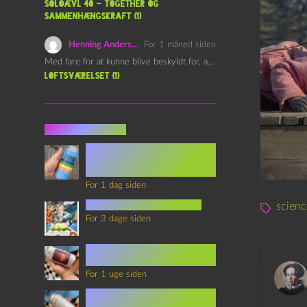
Soloævl 40 – Together og
sammenhængskraft (1)
Henning Andersen
For 1 måned siden
Med fare for at kunne blive beskyldt for, at være…
Loftsværelset (1)
Seneste indlæg
Episode 360 – VHS Fast
Forward og
Notérgranater
For 1 dag siden
youtubes lyksaligheder
scienc
For 3 dage siden
Sommerskole Eksamen 4 –
Synth Wave og Venskab
For 1 uge siden
Sommerskole Eksamen 3 –
Synth Wave og Solipsisme