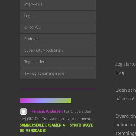
Interviews
Lego
Øl og Ævl
Podcasts
Superkultur-podcasten
Tegneserier
Jeg starte
Loop.
TV- og streaming-serier
Uden at ha
på vejen!
Fra kommentarsporet
Henning Andersen
For 1 uge siden
Overordnet
Hej Øl&Ævl En eksemplarisk, ja nærmest yndefuld, afslutning på SOMMERSKOLEN.…
befinder 
Sommerskole Eksamen 4 – Synth Wave
og Venskab (1)
stemnings