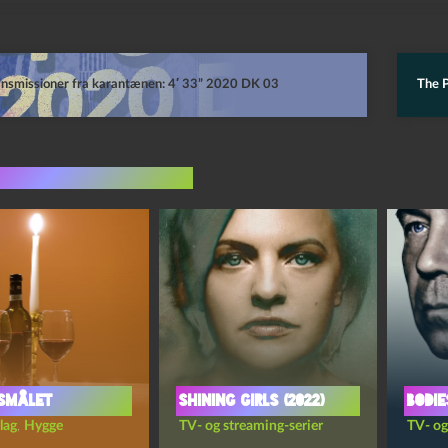
ansmissioner fra karantænen: 4′ 33” 2020 DK 03
The P
indlæg i samme dur
smålet
Shining girls (2022)
Bodie
lag
,
Hygge
TV- og streaming-serier
TV- og