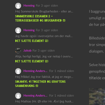
Henning
For 3 uger siden
I baggrund
Hej Sommerskole Brugbarheden - eller anvendeligheden - af "Øl&Ævl" er…
Sommerskole Eksamen 2 –
umuligt a
Terrassebasker og Brugbarhed (1)
de har på
Henning
For 3 uger siden
Jeg havde også i overvejelse om der muligvis kunne være…
Billedside
det sjette element (2)
tror simpe
Jakob
For 3 uger siden
dialogen, 
Ahja, herligt herligt. Jeg var netop I overvejelser om at…
det sjette element (2)
Selve hist
Henning Andersen
For 1 måned siden
genopfinde
Hej Mikkel Jeg tror faktisk, at jeg er meget enig…
tilfælde 
Soloævl 41 Together og Kraftens
Sammenhæng (1)
Henning Andersen
For 1 måned siden
Hej Mathias (Hr. Øl eller Hr. Ævl (jeg husker ikke…