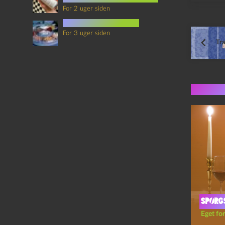
For 2 uger siden
mad i science fiction
For 3 uger siden
Tr
Flere 
Spørg
Eget for