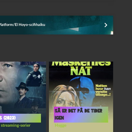
latform/El Hoyo-scifihaiku
Så er det på de tider
s (2023)
igen
 streaming-serier
Hygge