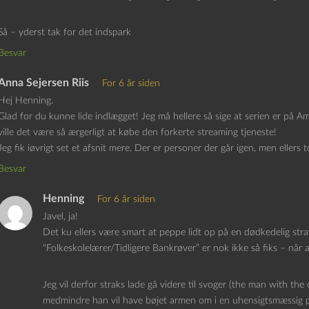
Så – yderst tak for det indspark
Besvar
Anna Sejersen Riis
For 6 år siden
Hej Henning.
Glad for du kunne lide indlægget! Jeg må hellere så sige at serien er på 
ville det være så ærgerligt at købe den forkerte streaming tjeneste!
Jeg fik iøvrigt set et afsnit mere. Der er personer der går igen, men ellers 
Besvar
Henning
For 6 år siden
Javel, ja!
Det ku ellers være smart at peppe lidt op på en dødkedelig stra
“Folkeskolelærer/Tidligere Bankrøver” er nok ikke så fiks – når al
Jeg vil derfor straks lade gå videre til svoger (the man with the
medmindre han vil have bøjet armen om i en uhensigtsmæssig 