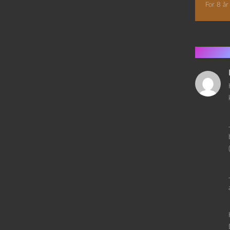
For 8 år
15 ko