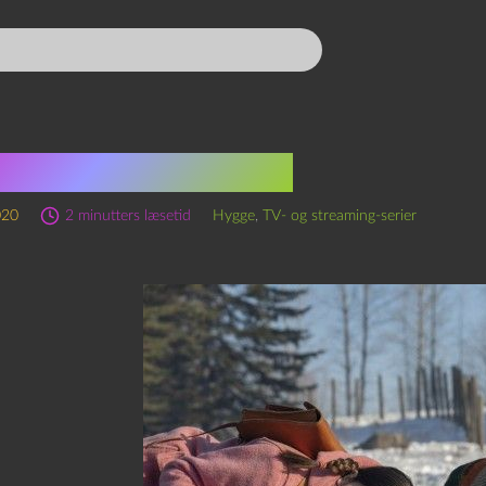
es from the Loop
020
2 minutters læsetid
Hygge
,
TV- og streaming-serier