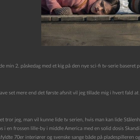
de min 2. påskedag med et kig på den nye sci-fi tv-serie baseret 
ve set mere end det første afsnit vil jeg tillade mig i hvert fald 
 tror jeg, man vil kunne lide tv serien, hvis man kan lide Stålenhags
os i en frossen lille-by i middle America med en solid dosis Skand
fyldte 70er interiører og svenske sange både på pladespilleren og