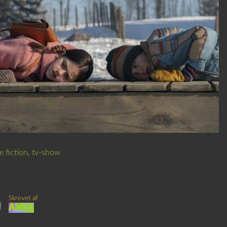
e fiction
,
tv-show
Skrevet af
anna