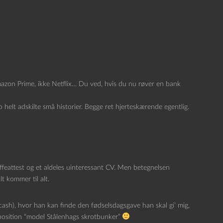
Amazon Prime, ikke Netflix… Du ved, hvis du nu røver en bank
to helt adskilte små historier. Begge ret hjerteskærende egentlig.
ffeattest og et aldeles uinteressant CV. Men betegnelsen
t kommer til alt.
 cash), hvor han kan finde den fødselsdagsgave han skal gi’ mig,
position “model Stålenhags skrotbunker”