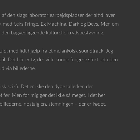
 af den slags laboratoriearbejdspladser der altid laver
ræk med f.eks Fringe, Ex Machina, Dark og Devs. Men om
f den bagvedliggende kulturelle krydsbestøvning.
fuld, med lidt hjælp fra et melankolsk soundtrack. Jeg
til. Det her er tv, der ville kunne fungere stort set uden
d via billederne.
sk sci-fi. Det er ikke den dybe tallerken der
t før. Men for mig gør det ikke så meget. I det her
illederne, nostalgien, stemningen – der er kødet.