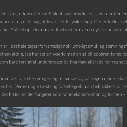
en lurer, udover flere af Stålenhags forladte, passive robotter, en
vanceret og mildt sagt ildevarslende fysikforsøg. Der er fællest
virket Stålenhag eller omvendt vil nok kræve en dybere analyse a
n er i det hele taget (forventeligt nok) utroligt smuk og stemnings
lthen aldrig, jeg har set en tvserie med en så billedbåren fortælles
som bare forsigtigt understreger de ting man allerede har regnet u
orien der fortælles er egentlig ret simpel og på nogen måder klassi
s her. Der er nogle twists og fortællegreb man helt sikkert har se
er det historien der fungerer som rammekonstruktion og formen – b