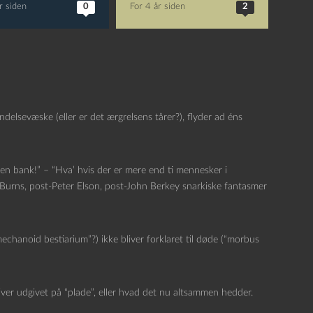
r siden
0
For 4 år siden
2
lsevæske (eller er det ærgrelsens tårer?), flyder ad éns
øv’ en bank!” – “Hva’ hvis der er mere end ti mennesker i
 Burns, post-Peter Elson, post-John Berkey snarkiske fantasmer
echanoid bestiarium”?) ikke bliver forklaret til døde (“morbus
bliver udgivet på “plade”, eller hvad det nu altsammen hedder.