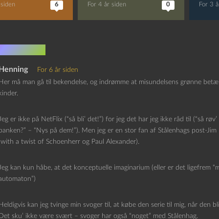
 siden
6
For 4 år siden
0
For 3 å
mmentarer
Henning
For 6 år siden
Her må man gå til bekendelse, og indrømme at misundelsens grønne betænde
kinder.
Jeg er ikke på NetFlix (“så bli’ det!”) for jeg det har jeg ikke råd til (“så r
banken?” – “Nys på dem!”). Men jeg er en stor fan af Stålenhags post-Jim
(with a twist of Schoenherr og Paul Alexander).
Jeg kan kun håbe, at det konceptuelle imaginarium (eller er det ligefrem “m
automaton”)
Heldigvis kan jeg tvinge min svoger til, at købe den serie til mig, når den 
Det sku’ ikke være svært – svoger har også “noget” med Stålenhag.