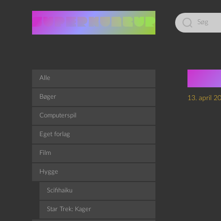
Led
efter:
Tal
Alle
Bøger
13. april 2
Computerspil
Eget forlag
Film
Hygge
Scifihaiku
Star Trek: Kager