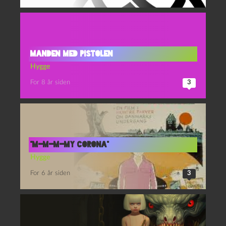
Manden med pistolen
Hygge
For 8 år siden
3
“M-M-M-MY CORONA”
Hygge
For 6 år siden
3