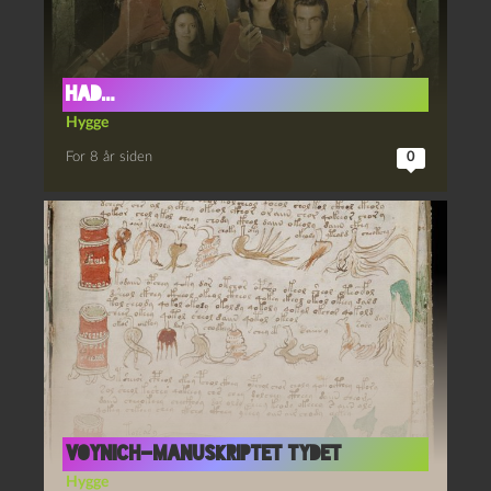
Had…
Hygge
For 8 år siden
0
VOYNICH-MANUSKRIPTET TYDET
Hygge