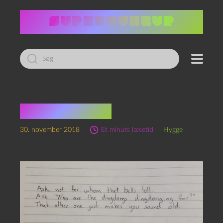
Led
efter:
Klokkeklang
30. november 2018
Et minuts læsetid
Hygge