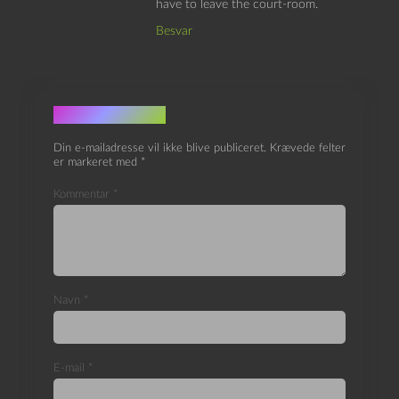
have to leave the court-room.
Besvar
Skriv et svar
Din e-mailadresse vil ikke blive publiceret.
Krævede felter
er markeret med
*
Kommentar
*
Navn
*
E-mail
*