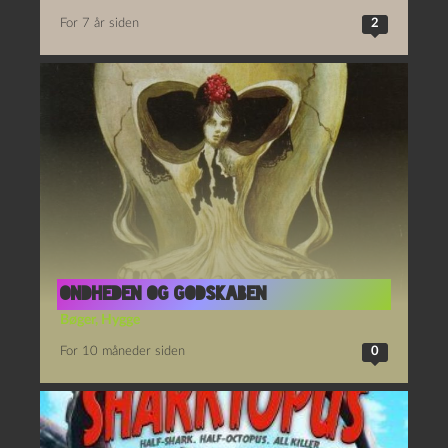
For 7 år siden
2
Ondheden og godskaben
Bøger
,
Hygge
For 10 måneder siden
0