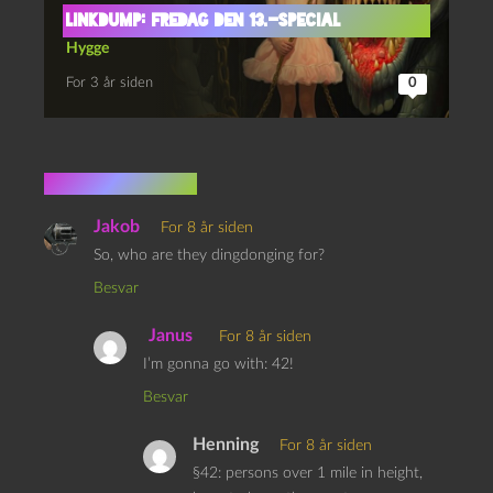
Linkdump: fredag den 13.-special
Hygge
For 3 år siden
0
3 kommentarer
Jakob
For 8 år siden
So, who are they dingdonging for?
Besvar
Janus
For 8 år siden
I’m gonna go with: 42!
Besvar
Henning
For 8 år siden
§42: persons over 1 mile in height,