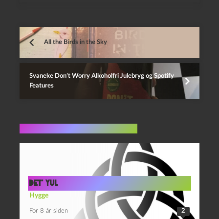
All the Birds in the Sky
Svaneke Don’t Worry Alkoholfri Julebryg og Spotify
Features
Flere indlæg i samme dur
Det’ Yul
Hygge
For 8 år siden
2