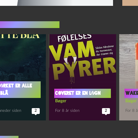
indlæg i samme dur
ørket er alle
 blå
Coveret er en løgn
Wake
Bøger
Bøger
åneder siden
2
For 8 år siden
2
For 8 å