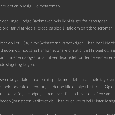
 er det en pudsig lille metaroman.
r den unge Hodge Backmaker, hvis liv vi følger fra hans fødsel i 19
ord, får vi at vide allerede på side 1, tale om en tidsrejseroman. 
ser op i et USA, hvor Sydstaterne vandt krigen – han bor i Nords
attigdom og modgang har han et ønske om at blive til noget og isæ
m finder vi da også ud af, at vendepunktet for denne verden er 
de slaget og krigen.
svær bog at tale om uden at spoile, men det er i det hele taget en
vil nok forvente en ændring af denne lille detalje i historien. Og
st skal vi følge Hodge gennem livet, til han bliver del af en sam
gheden (på næsten karikeret vis – han er en veritabel Mister Møhg