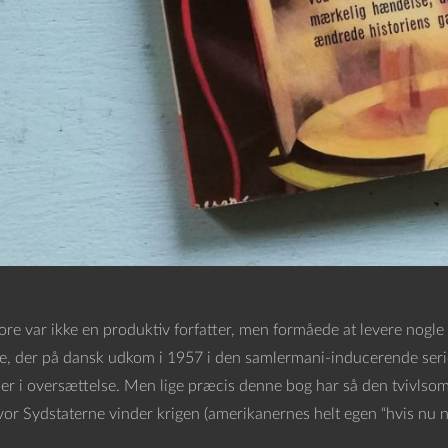
e var ikke en produktiv forfatter, men formåede at levere nogle 
ee, der på dansk udkom i 1957 i den samlermani-inducerende serie 
ler i oversættelse. Men lige præcis denne bog har så den tvivlsom
hvor Sydstaterne vinder krigen (amerikanernes helt egen “hvis nu n