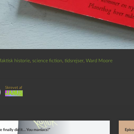
faktisk historie
,
science fiction
,
tidsrejser
,
Ward Moore
Skrevet af
Janus
 finally did it… You maniacs!”
Episo