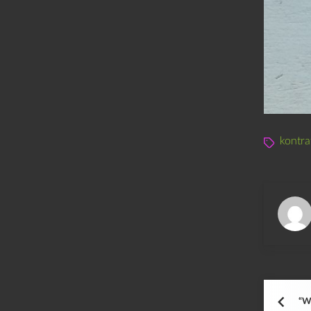
kontra
“We