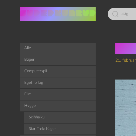
Led
efter:
Det
Alle
Bøger
21. februa
Computerspil
Eget forlag
Film
Hygge
Scifihaiku
Star Trek: Kager