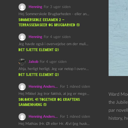
Henning
For 3 uger siden
Hej Sommerskole Brugbarheden - eller anvendeligheden - af "Øl&Ævl" er…
Sommerskole Eksamen 2 –
Terrassebasker og Brugbarhed (1)
Henning
For 4 uger siden
Jeg havde også i overvejelse om der muligvis kunne være…
det sjette element (2)
Jakob
For 4 uger siden
Ahja, herligt herligt. Jeg var netop I overvejelser om at…
det sjette element (2)
Henning Andersen
For 1 måned siden
Hej Mikkel Jeg tror faktisk, at jeg er meget enig…
Ward Moor
Soloævl 41 Together og Kraftens
the Jubil
Sammenhæng (1)
par novel
Henning Andersen
For 1 måned siden
history, 
Hej Mathias (Hr. Øl eller Hr. Ævl (jeg husker ikke…