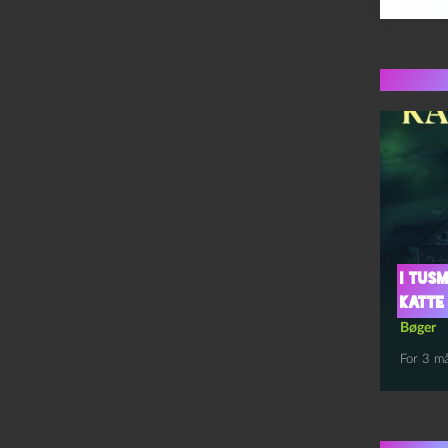
Flere 
I tusm
katte
Bøger
For 3 m