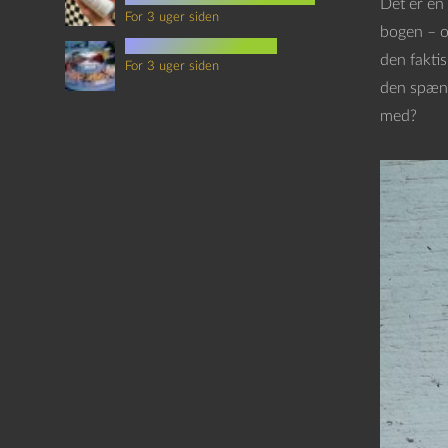
Det er en 
For 3 uger siden
bogen – og
mad i science fiction
den fakti
For 3 uger siden
den spænd
med?