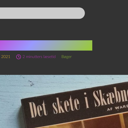
 skete i skæbneåret
r 2021
2 minutters læsetid
Bøger