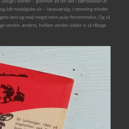
i udsigt i starten – glemmer alt om det i størstedelen af
n og lidt nostalgiske vis – læseværdig. I stemning minder
urtigere læst og med meget mere pulp-fornemmelse. Og så
ge verden, ændres, hvilken verden sidder vi så tilbage