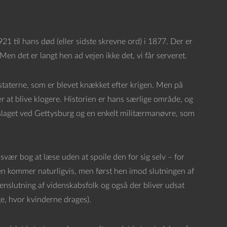
21 til hans død (eller sidste skrevne ord) i 1877. Der er
Men det er langt hen ad vejen ikke det, vi får serveret.
taterne, som er blevet knækket efter krigen. Men på
r at blive klogere. Historien er hans særlige område, og
slaget ved Gettysburg og en enkelt militærmanøvre, som
 svær bog at læse uden at spoile den for sig selv – for
 den kommer naturligvis, men først hen imod slutningen af
menslutning af videnskabsfolk og også der bliver udsat
e, hvor kvinderne drages).