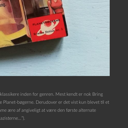
klassikere inden for genren. Mest kendt er nok Bring
Planet-bøgerne. Derudover er det vist kun blevet til et
me ære af angiveligt at være den første alternate
azisterne…”).