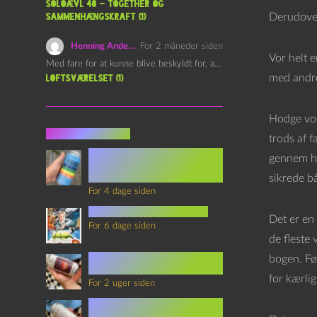
Soloævl 40 – Together og
Derudover
sammenhængskraft (1)
Henning Andersen
For 2 måneder siden
Vor helt e
Med fare for at kunne blive beskyldt for, at være…
med andre 
Loftsværelset (1)
Hodge vok
Seneste indlæg
trods af f
Episode 360 – VHS Fast
gennem ha
Forward og
Notérgranater
sikrede bå
For 4 dage siden
youtubes lyksaligheder
Det er en 
For 6 dage siden
de fleste 
Sommerskole Eksamen 4 –
bogen. Før
Synth Wave og Venskab
for kærli
For 2 uger siden
Sommerskole Eksamen 3 –
Synth Wave og Solipsisme