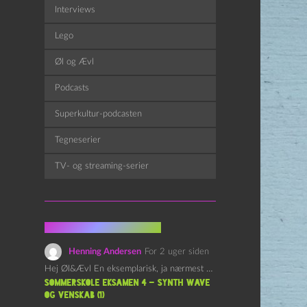
Interviews
Lego
Øl og Ævl
Podcasts
Superkultur-podcasten
Tegneserier
TV- og streaming-serier
Fra kommentarsporet
Henning Andersen
For 2 uger siden
Hej Øl&Ævl En eksemplarisk, ja nærmest yndefuld, afslutning på SOMMERSKOLEN.…
Sommerskole Eksamen 4 – Synth Wave
og Venskab (1)