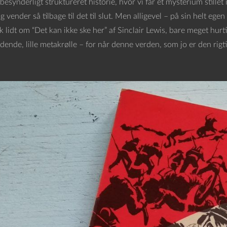
besynderligt struktureret historie, hvor vi får et mysterium stillet 
 vender så tilbage til det til slut. Men alligevel – på sin helt ege
sk lidt om “Det kan ikke ske her” af Sinclair Lewis, bare meget h
ende, lille metakrølle – for når denne verden, som jo er den rigti