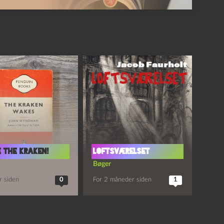
 the Kraken!
Loftsværelset
Bøger
r siden
0
For 2 måneder siden
1