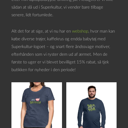
sådan at slå ud i Superkultur, vi vender bare tilbage
senere, lidt fortumlede.
Alt det for at sige, at vi nu har en
webshop
, hvor man kan
købe diverse trøjer, kaffekrus og endda babytøj med
Superkultur-logoet – og snart flere åndssvage motiver,
efterhånden som vi ryster dem ud af ærmet. Men de
første to uger er vi blevet bevilliget 15% rabat, så tjek
butikken for nyheder i den periode!