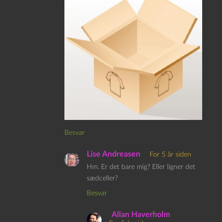
Besvar
Lise Andreasen
For 5 år siden
Hm. Er det bare mig? Eller ligner det
sædceller?
Besvar
Allan Haverholm