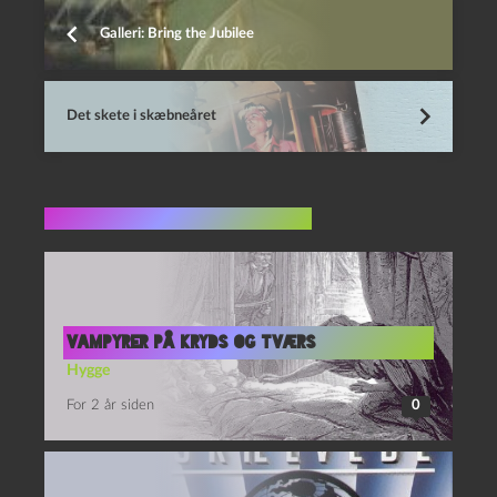
Galleri: Bring the Jubilee
Det skete i skæbneåret
Flere indlæg i samme dur
Vampyrer på kryds og tværs
Hygge
For 2 år siden
0