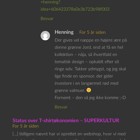
+henning?
idea=606423378a0e3b723b98f003
Besvar
Henning
For 5 år siden
Der gives vel næppe en højere ære på
denne grønne Jord, end at få en hel
kollektion – nåja, så ihvertfald en
tematisk design – opkaldt efter sit
ringe selv. Takker ydmygst, og jeg skal
lige finde en sponsor, der gider
investere i en langærmet rød med
grønne valmuer.
Fornemt – den så jeg ikke komme ;-D
Besvar
Status over T-shirtøkonomien – SUPERKULTUR
For 5 år siden
[…] tidligere nævnt har vi oprettet en webshop, hvor vi med