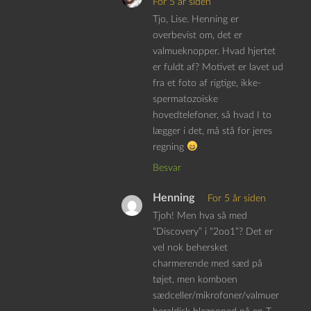
For 5 år siden
Tjo, Lise. Henning er
overbevist om, det er
valmueknopper. Hvad hjertet
er fuldt af? Motivet er lavet ud
fra et foto af rigtige, ikke-
spermatozoiske
hovedtelefoner, så hvad I to
lægger i det, må stå for jeres
regning
Besvar
Henning
For 5 år siden
Tjoh! Men hva så med
“Discovery” i “2oo1”? Det er
vel nok behersket
charmerende med sæd på
tøjet, men komboen
sædceller/mikrofoner/valmuer