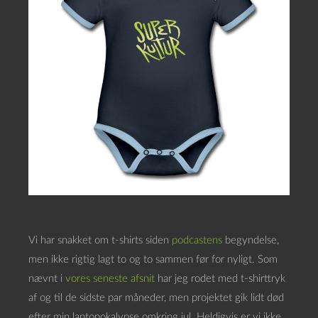
Vi har snakket om t-shirts siden
podcastens
begyndelse,
men ikke rigtig lagt to og to sammen før for nyligt. Som
nævnt i
vores seneste afsnit
har jeg rodet med t-shirttryk
af og til de sidste par måneder, men projektet gik lidt død
efter min laptopokalypse omkring jul. Heldigvis er vi ikke