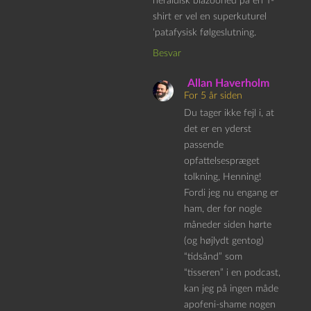
heraldisk blazooned på en T-
shirt er vel en superkuturel
‘patafysisk følgeslutning.
Besvar
Allan Haverholm
For 5 år siden
Du tager ikke fejl i, at
det er en yderst
passende
opfattelsespræget
tolkning, Henning!
Fordi jeg nu engang er
ham, der for nogle
måneder siden hørte
(og højlydt gentog)
“tidsånd” som
“tisseren” i en podcast,
kan jeg på ingen måde
apofeni-shame nogen