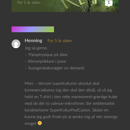
For 5 år siden
1
13 kommentarer
Henning
For 5 år siden
Jeg så gerne:
– ‘Pataphysique på dåse
– Körnerprikkere i pose
– Svangerskabsnøgler on demand
Men: – dersom superkulturen absolut skal
kommercialiseres (og den skal den altså), så så jeg
helst en T-shirt i den rette marmoreret-grønlige kulør
med de dér to valmue-mikrofoner, der emblematisk
karakteriserer SuperKulturPodCasten. Sådan én
kunne jeg godt finde på at ønske mig af min stenrige
svoger