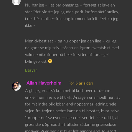
Nu har jeg – i et par omgange – forsøgt at lave en
stor “det-vidste-jeg-sgudda-godt-indforstået”-smiley,
i det hér mother-fracking kommentarfelt. Det ku jeg
ikke –
Men dybest set – og nu opper jeg den lige – ku jeg
da godt se mig selv i sådan en irgrøn sweatshirt med
valmuemikrofoner på hele forsiden af fars eget
kylingebryst
Besvar
Allan Haverholm
For 5 år siden
Argh, jeg er altså kommet til kort overfor denne
enkle, men fine idé til tryk. Årsagen er simpelt hen, at
for mit indre blik løber øreknoppernes ledning hele
vejen fra trøjens nedre kant op til brystet, hvor selve
“propperne” svæver — men det ser det ikke ud til, at
grossisten, Spreadshirt tillader sådanne grænseløse
motiver. Vi er henvist til et lidt mindre end A3-stort