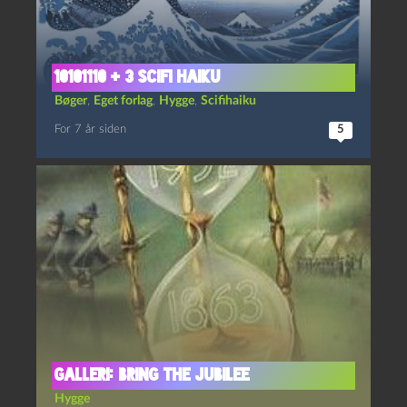
10101110 + 3 scifi haiku
Bøger
,
Eget forlag
,
Hygge
,
Scifihaiku
For 7 år siden
5
Galleri: Bring the Jubilee
Hygge