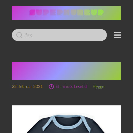
Led
efter:
“We finally did it… You
maniacs!”
22. februar 2021
Et minuts læsetid
Hygge