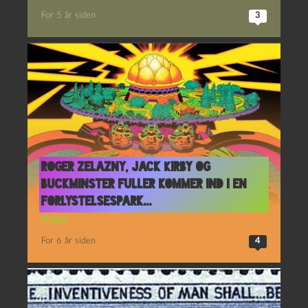
For 5 år siden
3
Roger Zelazny, Jack Kirby og
Buckminster Fuller kommer ind i en
forlystelsespark…
Hygge
For 6 år siden
4