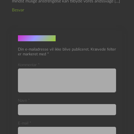
mindst mulige anstrengelse kan tilbyde vores åndssvage […]
Besvar
Skriv et svar
Din e-mailadresse vil ikke blive publiceret.
Krævede felter
er markeret med
*
Kommentar
*
Navn
*
E-mail
*