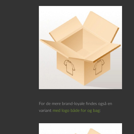
For de mere brand-loyale findes også en
variant
med logo både for og bag
: