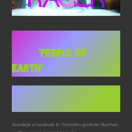
Star Trek: Discovery
3×03,
“People of
Earth”
Stardate 865211.3
(3188/3189)
Strandede ni hundrede år i fremtiden genfinder Burnham