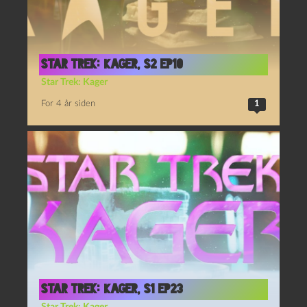
Star Trek: Kager, S2 Ep10
Star Trek: Kager
For 4 år siden
1
Star Trek: Kager, S1 Ep23