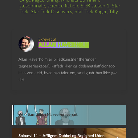
evigt
,
kageordning
,
Michael Burnham
,
sæsonfinale
,
science fiction
,
ST:K sæson 1
,
Star
Trek
,
Star Trek Discovery
,
Star Trek Kager
,
Tilly
Skrevet af
Allan Haverholm
Allan Haverholm er billedkunstner (herunder
tegneserieskaber), kaffedrikker og dødsmetalafficionado.
Han ved altid, hvad han taler om, særlig når han ikke gør
det.
Samtidig, i Marvel-universet
Soloævl 11 – Affligem Dubbel og Faglighed Uden