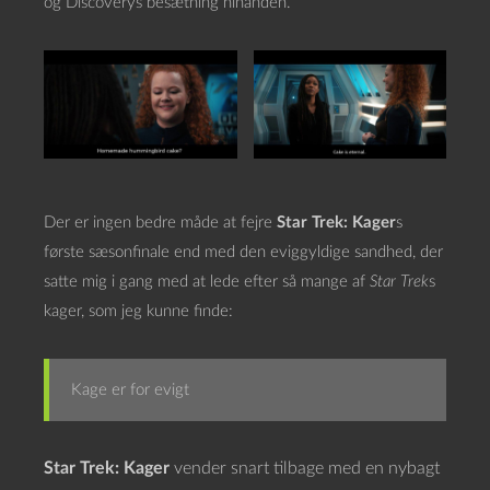
og Discoverys besætning hinanden.
Der er ingen bedre måde at fejre
Star Trek: Kager
s
første sæsonfinale end med den eviggyldige sandhed, der
satte mig i gang med at lede efter så mange af
Star Trek
s
kager, som jeg kunne finde:
Kage er for evigt
Star Trek: Kager
vender snart tilbage med en nybagt