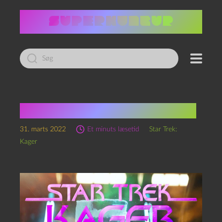
Led
efter:
Star Trek: Kager, S1 Ep26
31. marts 2022
Et minuts læsetid
Star Trek:
Kager