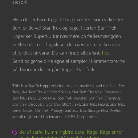
sæson!
Hvis der er bare to gode ting i verden, som vi kender
den, er de vel Star Trek og kage. I serien Star Trek:
Kager ser Superkultur nærmere på fællesmængden
mellem de to — logisk set det nærmeste, vi kommer
et jordisk nirvana. Du kan finde alle afsnit
her
.
Send os gerne dine egne eksempler i kommentarerne
på, hvornår der er gået kage i Star Trek.
This is a
Star Trek
appreciation project, made by and for fans.
Star
Trek
,
Star Trek: The Animated Series
,
Star Trek: The Next Generation
,
Star Trek: Deep Space Nine
,
Star Trek: Voyager
,
Star Trek: Enterprise
,
S
tar Trek: Discovery
,
Star Trek: Short Treks
,
Star Trek: Picard
,
Star Trek:
Lower Decks
,
Star Trek: Prodigy
, and
Star Trek: Strange New Worlds
are all registered trademarks of CBS Corporation.
del af serie
,
hummingbird cake
,
Kage
,
Kage er for