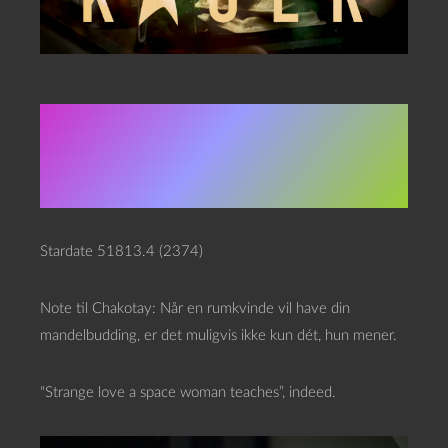
Star Trek: VOY
4×22,
“Unforgettable”
Stardate 51813.4 (2374)
Note til Chakotay: Når en rumkvinde vil have din
mandelbudding, er det muligvis ikke kun dét, hun mener.
“Strange love a space woman teaches”, indeed.