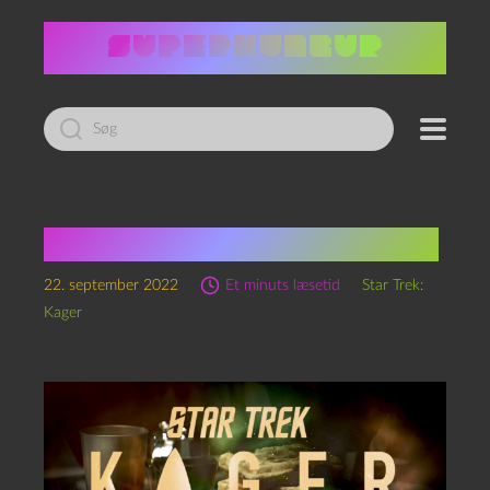
Led
efter:
Star Trek: Kager, S2 Ep05
22. september 2022
Et minuts læsetid
Star Trek:
Kager