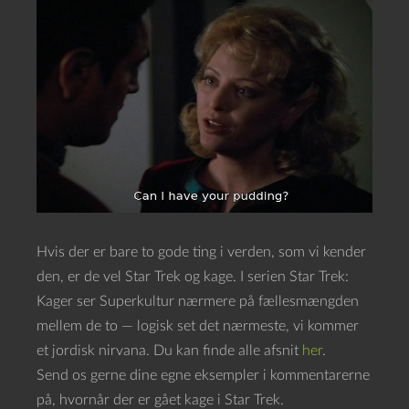
Hvis der er bare to gode ting i verden, som vi kender
den, er de vel Star Trek og kage. I serien Star Trek:
Kager ser Superkultur nærmere på fællesmængden
mellem de to — logisk set det nærmeste, vi kommer
et jordisk nirvana. Du kan finde alle afsnit
her
.
Send os gerne dine egne eksempler i kommentarerne
på, hvornår der er gået kage i Star Trek.