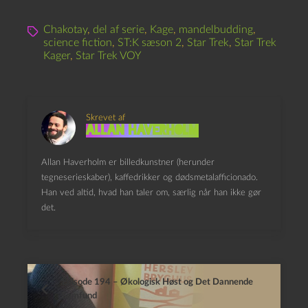
Chakotay
,
del af serie
,
Kage
,
mandelbudding
,
science fiction
,
ST:K sæson 2
,
Star Trek
,
Star Trek
Kager
,
Star Trek VOY
Skrevet af
Allan Haverholm
Allan Haverholm er billedkunstner (herunder
tegneserieskaber), kaffedrikker og dødsmetalafficionado.
Han ved altid, hvad han taler om, særlig når han ikke gør
det.
Episode 194 – Økologisk Høst og Det Dannende
Samfund