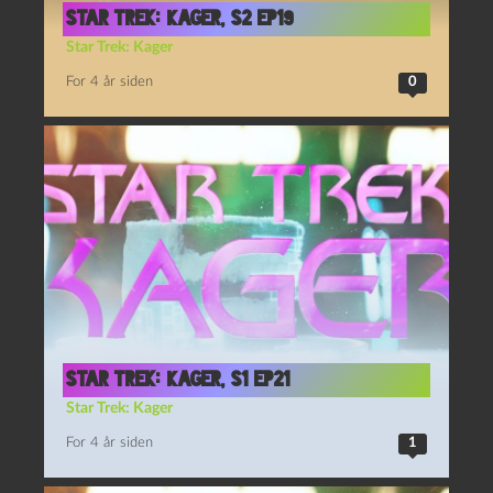
Star Trek: Kager, S2 Ep19
Star Trek: Kager
For 4 år siden
0
Star Trek: Kager, S1 Ep21
Star Trek: Kager
For 4 år siden
1