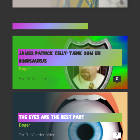
Flere indlæg i samme dur
James Patrick Kelly: Tænk som en
dinosaurus
Bøger
For 18 år siden
0
The Eyes Are the Best Part
Bøger
For 3 måneder siden
2