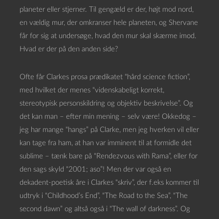
planeter eller stjerner. Til gengæld er der, højt mod nord,
en vældig mur, der omkranser hele planeten, og Shervane
får for sig at undersøge, hvad den mur skal skærme imod.
Hvad er der på den anden side?
Ofte får Clarkes prosa prædikatet “hård science fiction”,
med hvilket der menes “videnskabeligt korrekt,
stereotypisk personskildring og objektiv beskrivelse”. Og
det kan man – efter min mening – selv være! Okkedog –
jeg har mange “hangs” på Clarke, men jeg hverken vil eller
kan tage fra ham, at han var imminent til at formidle det
sublime – tænk bare på “Rendezvous with Rama”, eller for
den sags skyld “2001; aso”! Men der var også en
dekadent-poetisk åre i Clarkes “skriv”, der f.eks kommer til
udtryk i “Childhood’s End”, “The Road to the Sea”, “The
second dawn” og altså også i “The wall of darkness”. Og