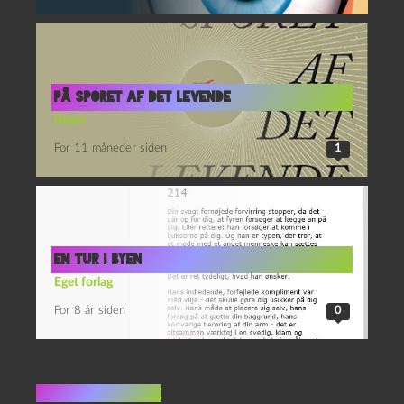
På sporet af det levende
Bøger
For 11 måneder siden
1
En tur i byen
Eget forlag
For 8 år siden
0
9 kommentarer