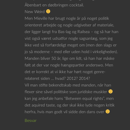
Åbenbart en dødbringen cocktail.
New Weird
Men Mieville har brugt nogle år på noget politik
orienteret arbejde og nogle udgivelser af materiale,
der ligger langt fra Bas-lag og Railsea – og så har han
vist også været udsatfor nogle sagsanlæg, som jeg
ikke ved så forfærdeligt meget om (men den slags er
jo så moderne – med eller uden hold i virkeligheden).
Manden bliver 50 år, lige om lidt, så han har måske
følt at der var nogle hængepartier anderswo. Men
det er korrekt at vi ikke har hørt noget genre-
relateret siden … hvad? 2012? 2014?
Vil man stifte bekendtskab med manden, når han
flexer sine såvel politiske som juridiske muskler
kan jeg anbefale hans “Between equal rights”, men
det aquired taste, og der skal ikke lyde nogen kritik
herfra, hvis man godt vil sidde den dans over
Besvar