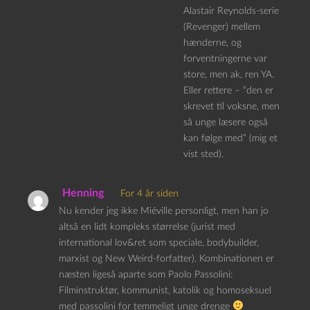
Alastair Reynolds-serie
(Revenger) mellem
hænderne, og
forventningerne var
store, men ak, ren YA.
Eller rettere – “den er
skrevet til voksne, men
så unge læsere også
kan følge med” (mig et
vist sted).
Henning
For 4 år siden
Nu kender jeg ikke Miéville personligt, men han jo
altså en lidt kompleks størrelse (jurist med
international lov&ret som speciale, bodybuilder,
marxist og New Weird-forfatter). Kombinationen er
næsten ligeså aparte som Paolo Passolini:
Filminstruktør, kommunist, katolik og homoseksuel
med passolini for temmeligt unge drenge