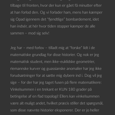
tilbage til fronten, hvor der kun er gået få minutter efter
at han forlod den. Og vi forlader ham, mens han kæmper
sig Opad igennem det “fjendtlige” bombardement, idet
han indsér, at hér hvor tiden stopper kæmper de alle
sammen – mod sig selv!
Jeg har – med forlov – tilladt mig at “forske” lidt i de
matematiske grundlag for disse historier. Og nok er jeg
matematisk student, men ikke-euklidske geometrier,
riemannske kurver og guassianske anomalier har jeg ikke
forudsætninger for at sætte mig dybere ind i. Dog vil jeg
sige – for der har jeg taget fusen på flere matematikere:
Vinkelsummen i en trekant er KUN 180 grader på
betingelse af en flad topologi! Ellers kan vinkelsummen
være alt muligt andet, hvilket præcis stiller det spørgsmål,
som disse nævnte historier eksponerer. Der er jo heller