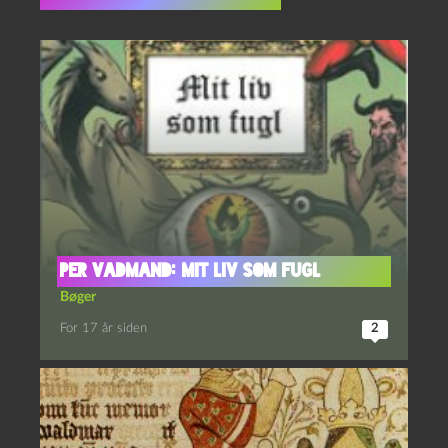
Flere indlæg i samme dur
Per Vadmand: Mit liv som fugl
Bøger
For 17 år siden
2