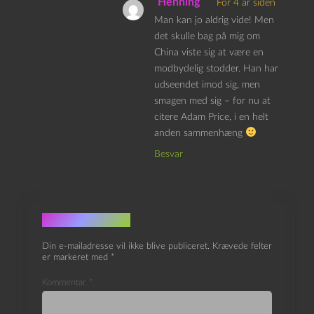
Henning
For 4 år siden
Man kan jo aldrig vide! Men
det skulle bag på mig om
China viste sig at være en
modbydelig stodder. Han har
udseendet imod sig, men
smagen med sig – for nu at
citere Adam Price, i en helt
anden sammenhæng
Besvar
Skriv et svar
Din e-mailadresse vil ikke blive publiceret.
Krævede felter
er markeret med
*
Kommentar
*