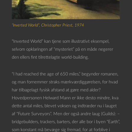
“Inverted World”, Christopher Priest, 1974
“Inverted World” kan tjene som illustrativt eksempel,
selvom opklaringen af “mysteriet” på en måde negerer
den ellers fint tilrettelagte world-building.
“I had reached the age of 650 miles,” begynder romanen,
og man fornemmer straks mærkværdiggørelsen, for hvad
har tilbagelagt fysisk afstand at gøre med alder?
Hovedpersonen Helward Mann er ikke desto mindre, kva
dette antal miles, blevet voksen og indtræder nu i lauget
af “Future Surveyors”. Men der også andre laug (Guilds): –
bridgebuilders, trackers, barters, der alle bor i byen “Earth”,
som konstant må bevæge sig fremad, for at forblive i