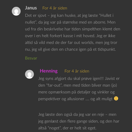
Janus
For 4 år siden
Det er sjovt – jeg kan huske, at jeg læste “Hullet i
nullet”, da jeg var på størrelse med en aborre. Men
ud fra din beskrivelse har tiden simpelthen klemt den
over i en helt forkert kasse i mit hoved. Jeg er ikke
altid så vild med de der far out worlds, men jeg tror
nu, jeg vil give den en chance igen på et tidspunkt.
Besvar
Henning
For 4 år siden
Jeg syns afgjort du skal prøve igen!!! Javist er
den “far-out”, men med tiden bliver man (jo)
mere opmærksom på detaljer og vinkler og
perspektiver og allusioner …. og alt muligt
Jeg læste den også da jeg var en reje – men
jeg genlæst den flere gange siden, og den har
altså “noget”, der er helt sit eget.