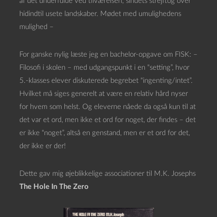
af det underfulde ved tilværelsen; sindets strejftog over
hidindtil usete landskaber. Mødet med umulighedens
mulighed –
For ganske nylig læste jeg en bachelor-opgave om FISK: –
Filosofi i skolen – med udgangspunkt i en “setting”, hvor
5.-klasses elever diskuterede begrebet “ingenting/intet”.
Hvilket må siges generelt at være en relativ hård nyser
for hvem som helst. Og eleverne nåede da også kun til at
det var et ord, men ikke et ord for noget, der findes – det
er ikke “noget”, altså en genstand, men er et ord for det,
der ikke er der!
Dette gav mig øjeblikkelige associationer til M.K. Josephs
The Hole In The Zero