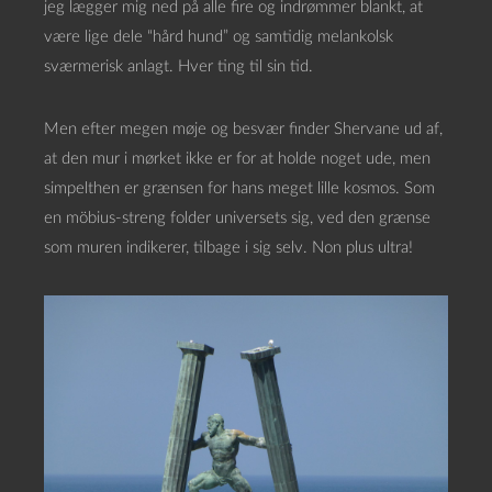
jeg lægger mig ned på alle fire og indrømmer blankt, at
være lige dele “hård hund” og samtidig melankolsk
sværmerisk anlagt. Hver ting til sin tid.
Men efter megen møje og besvær finder Shervane ud af,
at den mur i mørket ikke er for at holde noget ude, men
simpelthen er grænsen for hans meget lille kosmos. Som
en möbius-streng folder universets sig, ved den grænse
som muren indikerer, tilbage i sig selv. Non plus ultra!