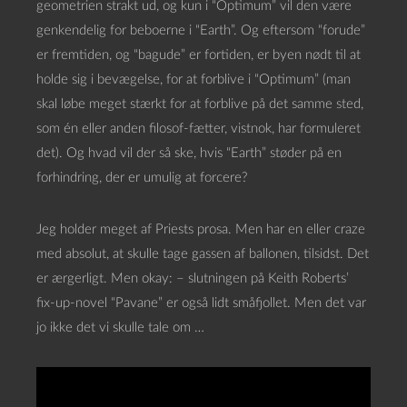
geometrien strakt ud, og kun i “Optimum” vil den være
genkendelig for beboerne i “Earth”. Og eftersom “forude”
er fremtiden, og “bagude” er fortiden, er byen nødt til at
holde sig i bevægelse, for at forblive i “Optimum” (man
skal løbe meget stærkt for at forblive på det samme sted,
som én eller anden filosof-fætter, vistnok, har formuleret
det). Og hvad vil der så ske, hvis “Earth” støder på en
forhindring, der er umulig at forcere?
Jeg holder meget af Priests prosa. Men har en eller craze
med absolut, at skulle tage gassen af ballonen, tilsidst. Det
er ærgerligt. Men okay: – slutningen på Keith Roberts’
fix-up-novel “Pavane” er også lidt småfjollet. Men det var
jo ikke det vi skulle tale om …