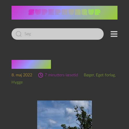
Led
efter:
Ind i udad
8. maj 2022
7 minutters læsetid
Bøger
,
Eget forlag
,
Hygge