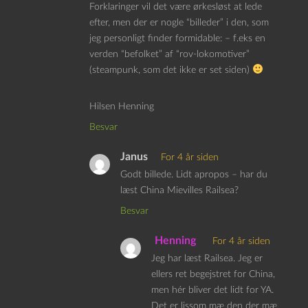
Forklaringer vil det være ørkesløst at lede
efter, men der er nogle “billeder” i den, som
jeg personligt finder formidable: – f.eks en
verden “befolket” af “rov-lokomotiver”
(steampunk, som det ikke er set siden)
Hilsen Henning
Besvar
Janus
For 4 år siden
Godt billede. Lidt apropos – har du
læst China Mievilles Railsea?
Besvar
Henning
For 4 år siden
Jeg har læst Railsea. Jeg er
ellers ret begejstret for China,
men hér bliver det lidt for YA.
Det er lissom mæ den der mæ